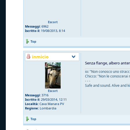
Escort
Messaggi:
6962
Iscritto il:
19/08/2013, 8:14
Top
inmicio
Senza flange, albero anter
io: "Non conosco uno straccio
Chicco: "Non le conoscerai 
- - -
Safe and sound. Alive and ki
Escort
Messaggi:
3716
Iscritto il:
29/03/2014, 12:11
Località:
Cava Manara PV
Regione:
Lombardia
Top