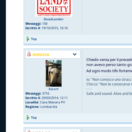
DeadLander
Messaggi:
156
Iscritto il:
19/10/2015, 16:16
Top
inmicio
Chiedo venia per il preced
non avevo perso tanto gra
Ad ogni modo tifo forteme
io: "Non conosco uno straccio
Chicco: "Non le conoscerai 
- - -
Escort
Messaggi:
3716
Safe and sound. Alive and ki
Iscritto il:
29/03/2014, 12:11
Località:
Cava Manara PV
Regione:
Lombardia
Top