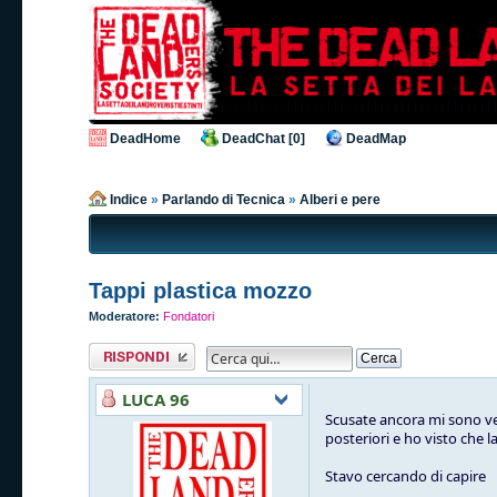
DeadHome
DeadChat [0]
DeadMap
Indice
»
Parlando di Tecnica
»
Alberi e pere
Tappi plastica mozzo
Moderatore:
Fondatori
Rispondi al
messaggio
LUCA 96
Scusate ancora mi sono venu
posteriori e ho visto che l
Stavo cercando di capire