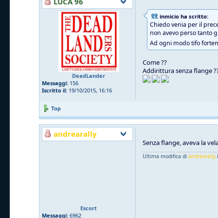
LUCA 96
inmicio ha scritto:
Chiedo venia per il prec
non avevo perso tanto gr
Ad ogni modo tifo fortem
Come ??
Addirittura senza flange ?
DeadLander
Messaggi:
156
Iscritto il:
19/10/2015, 16:16
Top
andrearally
Senza flange, aveva la vela
Ultima modifica di
andrearally
i
Escort
Messaggi:
6962