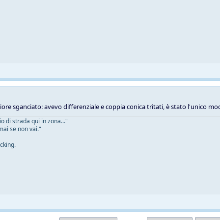
iore sganciato: avevo differenziale e coppia conica tritati, è stato l'unico m
 di strada qui in zona..."
mai se non vai."
cking.