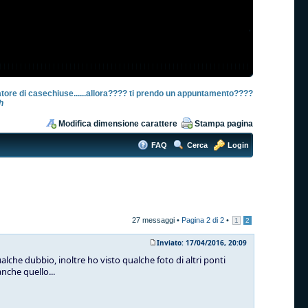
tatore di casechiuse......allora???? ti prendo un appuntamento????
h
Modifica dimensione carattere
Stampa pagina
FAQ
Cerca
Login
27 messaggi •
Pagina
2
di
2
•
1
2
Inviato: 17/04/2016, 20:09
alche dubbio, inoltre ho visto qualche foto di altri ponti
anche quello...