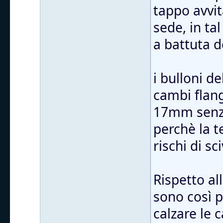
tappo avvit
sede, in ta
a battuta d
i bulloni d
cambi flang
17mm senza
perchè la t
rischi di sc
Rispetto al
sono così 
calzare le 