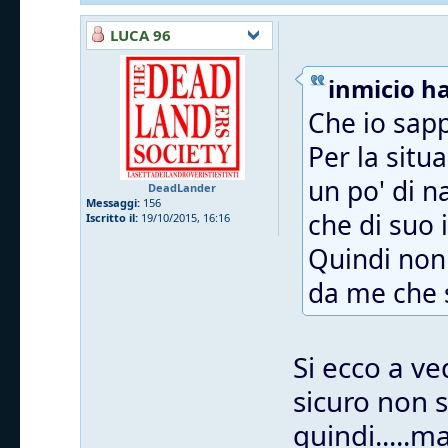
LUCA 96
inmicio ha
Che io sapp
Per la situ
un po' di n
DeadLander
Messaggi:
156
che di suo i
Iscritto il:
19/10/2015, 16:16
Quindi non 
da me che s
Si ecco a ve
sicuro non 
quindi.....m