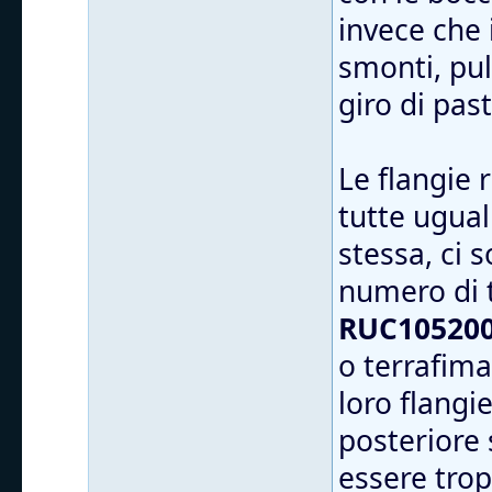
invece che 
smonti, puli
giro di pas
Le flangie
tutte ugual
stessa, ci 
numero di 
RUC105200
o terrafima
loro flangi
posteriore 
essere trop