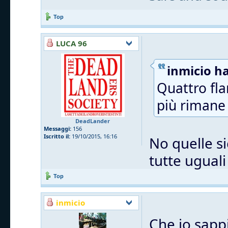
Top
LUCA 96
inmicio ha
Quattro fla
più rimane 
DeadLander
Messaggi:
156
Iscritto il:
19/10/2015, 16:16
No quelle si
tutte uguali
Top
inmicio
Che io sappi