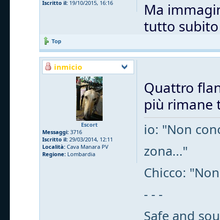
Iscritto il:
19/10/2015, 16:16
Ma immagino
tutto subit
Top
inmicio
Quattro flan
più rimane t
Escort
io: "Non cono
Messaggi:
3716
Iscritto il:
29/03/2014, 12:11
zona..."
Località:
Cava Manara PV
Regione:
Lombardia
Chicco: "Non
- - -
Safe and sou