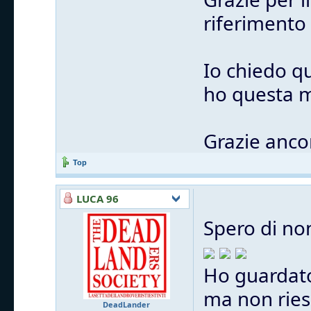
riferimento
Io chiedo q
ho questa m
Grazie anco
Top
LUCA 96
Spero di no
Ho guardato
ma non ries
DeadLander