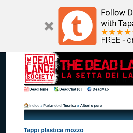
Follow D
with Tap
FREE - o
DeadHome
DeadChat [0]
DeadMap
Indice
»
Parlando di Tecnica
»
Alberi e pere
Tappi plastica mozzo