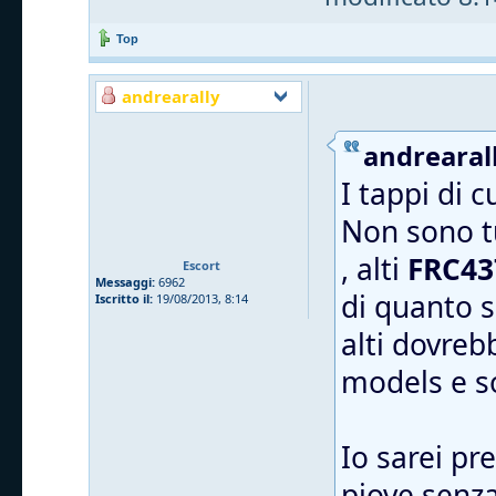
Top
andrearally
andrearall
I tappi di 
Non sono tu
, alti
FRC43
Escort
Messaggi:
6962
di quanto s
Iscritto il:
19/08/2013, 8:14
alti dovreb
models e 
Io sarei pr
piove senza 