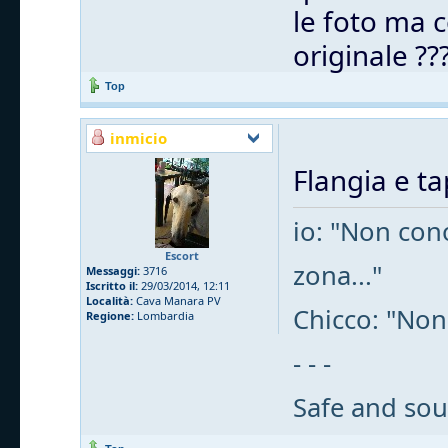
le foto ma c
originale ??
Top
inmicio
Flangia e t
io: "Non cono
Escort
zona..."
Messaggi:
3716
Iscritto il:
29/03/2014, 12:11
Località:
Cava Manara PV
Chicco: "Non
Regione:
Lombardia
- - -
Safe and sou