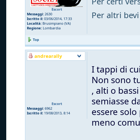
Per certi vers
Escort
Per altri bevi
Messaggi:
2630
Iscritto il:
03/06/2014, 17:33
Località:
Brusimpiano (VA)
Regione:
Lombardia
Top
andrearally
I tappi di c
Non sono tut
, alti o bas
semiasse dal
Escort
essere solo
Messaggi:
6962
Iscritto il:
19/08/2013, 8:14
meno comu