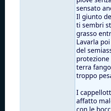
sensato and
Il giunto d
ti sembri s
grasso entr
Lavarla poi
del semiass
protezione
terra fango
troppo pes
I cappellott
affatto mal
con le bocc