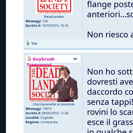
flange post
anteriori...
DeadLander
Messaggi:
156
Iscritto il:
19/10/2015, 16:16
Non riesco 
Top
Guybrush
Treepwood
Non ho sott
dovresti ave
daccordo co
senza tappi
Ciucciaranelle al mentolo
rovini lo sc
Messaggi:
15013
Iscritto il:
08/05/2010, 11:28
Località:
Cogliate
esce il gras
Regione:
Lombardia
in qualche 