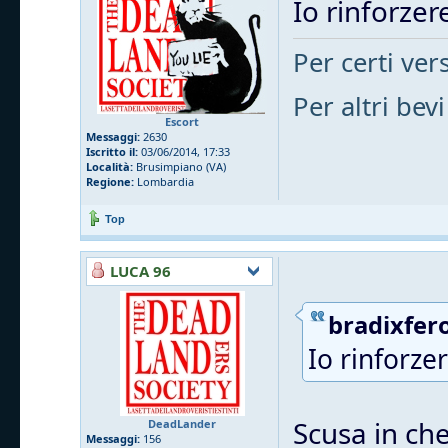
Io rinforzere
Per certi vers
Per altri bevi
Escort
Messaggi:
2630
Iscritto il:
03/06/2014, 17:33
Località:
Brusimpiano (VA)
Regione:
Lombardia
Top
LUCA 96
bradixfero
Io rinforzer
Scusa in che
DeadLander
Messaggi:
156