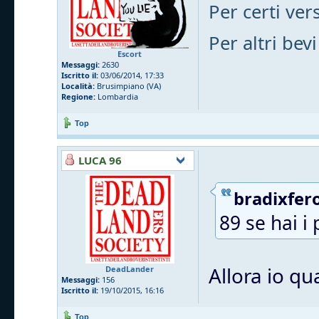
Per certi vers
Per altri bevi
Escort
Messaggi:
2630
Iscritto il:
03/06/2014, 17:33
Località:
Brusimpiano (VA)
Regione:
Lombardia
Top
LUCA 96
bradixfero
89 se hai i 
Allora io qu
DeadLander
Messaggi:
156
Iscritto il:
19/10/2015, 16:16
Top