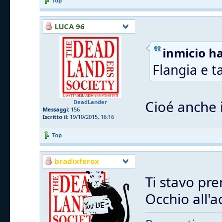
Top
LUCA 96
inmicio ha
Flangia e t
Cioé anche i
DeadLander
Messaggi:
156
Iscritto il:
19/10/2015, 16:16
Top
bradixferox
Ti stavo pre
Occhio all'a