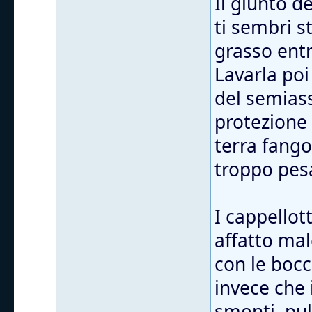
Il giunto d
ti sembri s
grasso entr
Lavarla poi
del semiass
protezione
terra fango
troppo pes
I cappellott
affatto mal
con le bocc
invece che 
smonti, puli