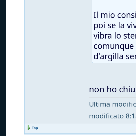
Il mio cons
poi se la v
vibra lo st
comunque t
d'argilla s
non ho chius
Ultima modifi
modificato 8:14
Top