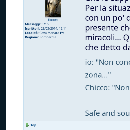
Per la situa
con un po' 
Escort
Messaggi:
3716
presente che
Iscritto il:
29/03/2014, 12:11
Località:
Cava Manara PV
miracoli... 
Regione:
Lombardia
che detto da
io: "Non cono
zona..."
Chicco: "Non
- - -
Safe and sou
Top