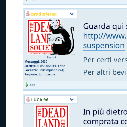
bradixferox
Guarda qui s
http://www.
suspension
Per certi vers
Escort
Messaggi:
2630
Iscritto il:
03/06/2014, 17:33
Per altri bevi
Località:
Brusimpiano (VA)
Regione:
Lombardia
Top
LUCA 96
In più dietr
comprata cos