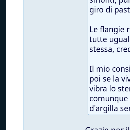
giro di pas
Le flangie
tutte ugual
stessa, cre
Il mio cons
poi se la v
vibra lo st
comunque t
d'argilla s
Grazie per i