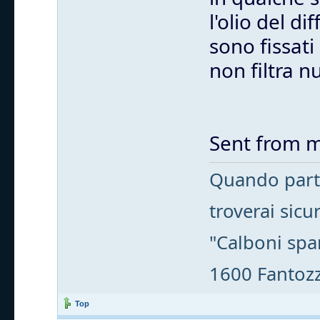
l'olio del d
sono fissati
non filtra nu
Sent from m
Quando parti
troverai sic
"Calboni spa
1600 Fantozzi
Top