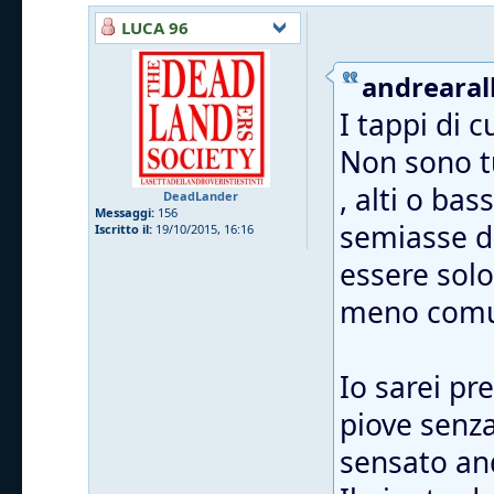
LUCA 96
andrearall
I tappi di 
Non sono tu
, alti o ba
DeadLander
Messaggi:
156
semiasse da
Iscritto il:
19/10/2015, 16:16
essere solo
meno comu
Io sarei pr
piove senza 
sensato and