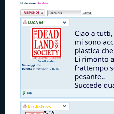
Moderatore:
Fondatori
Rispondi al
messaggio
LUCA 96
Ciao a tutti,
mi sono acc
plastica che
Li rimonto 
DeadLander
frattempo s
Messaggi:
156
Iscritto il:
19/10/2015, 16:16
pesante..
Succede qua
Top
bradixferox