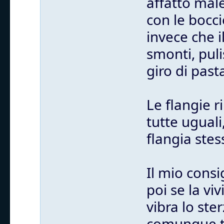
affatto mal
con le bocci
invece che i
smonti, puli
giro di past
Le flangie 
tutte uguali
flangia stes
Il mio consi
poi se la vi
vibra lo st
comunque tu