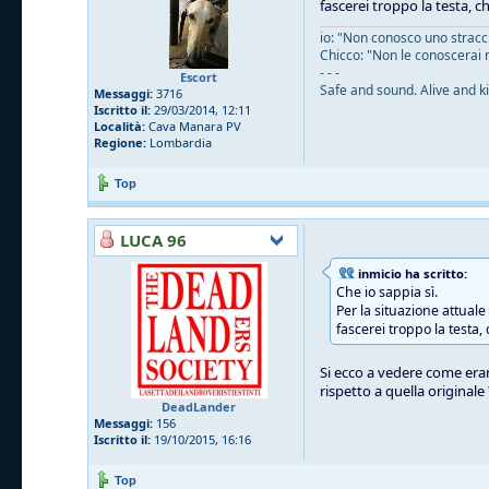
fascerei troppo la testa, c
io: "Non conosco uno straccio
Chicco: "Non le conoscerai 
- - -
Escort
Safe and sound. Alive and ki
Messaggi:
3716
Iscritto il:
29/03/2014, 12:11
Località:
Cava Manara PV
Regione:
Lombardia
Top
LUCA 96
inmicio ha scritto:
Che io sappia sì.
Per la situazione attual
fascerei troppo la testa,
Si ecco a vedere come eran
rispetto a quella originale
DeadLander
Messaggi:
156
Iscritto il:
19/10/2015, 16:16
Top