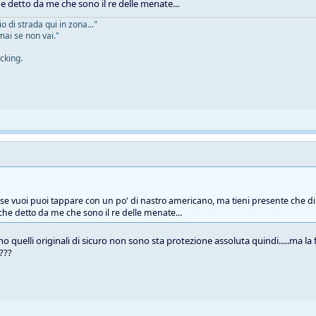
he detto da me che sono il re delle menate...
 di strada qui in zona..."
mai se non vai."
cking.
e se vuoi puoi tappare con un po' di nastro americano, ma tieni presente che di 
 che detto da me che sono il re delle menate...
o quelli originali di sicuro non sono sta protezione assoluta quindi.....ma la
 ???