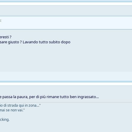
:
resti ?
sare giusto ? Lavando tutto subito dopo
e passa la paura, per di più rimane tutto ben ingrassato...
 di strada qui in zona..."
mai se non vai."
cking.