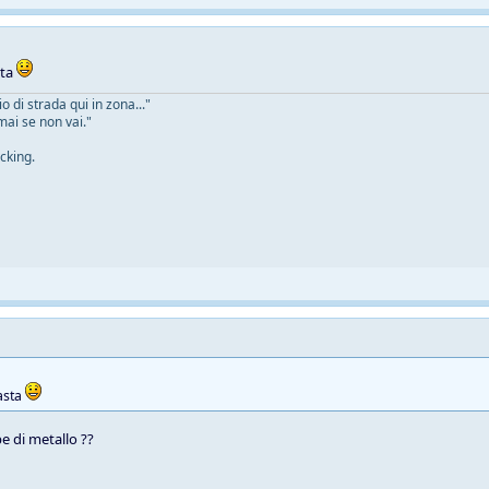
sta
 di strada qui in zona..."
mai se non vai."
cking.
asta
e di metallo ??