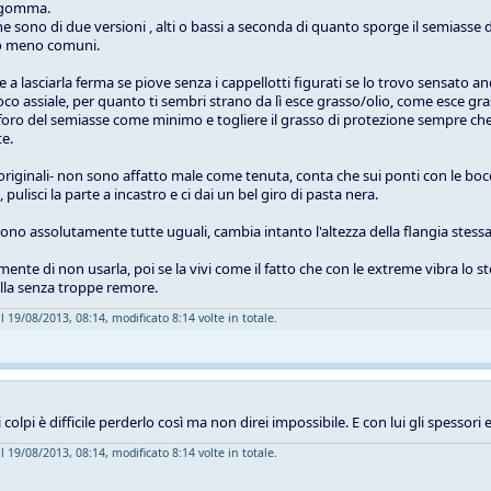
in gomma.
e sono di due versioni , alti o bassi a seconda di quanto sporge il semiasse d
no meno comuni.
a lasciarla ferma se piove senza i cappellotti figurati se lo trovo sensato and
oco assiale, per quanto ti sembri strano da lì esce grasso/olio, come esce gra
 foro del semiasse come minimo e togliere il grasso di protezione sempre che 
e.
 -originali- non sono affatto male come tenuta, conta che sui ponti con le bocc
pulisci la parte a incastro e ci dai un bel giro di pasta nera.
sono assolutamente tutte uguali, cambia intanto l'altezza della flangia stessa
amente di non usarla, poi se la vivi come il fatto che con le extreme vibra 
illa senza troppe remore.
l 19/08/2013, 08:14, modificato 8:14 volte in totale.
 colpi è difficile perderlo così ma non direi impossibile. E con lui gli spessori
l 19/08/2013, 08:14, modificato 8:14 volte in totale.