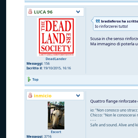
LUCA 96
bradixferox ha scritto
Io rinforzerei tutto!
Scusa in che senso rinforze
Ma immagino di poterla u
DeadLander
Messaggi:
156
Iscritto il:
19/10/2015, 16:16
Top
inmicio
Quattro flange rinforzate 
io: "Non conosco uno straccio
Chicco: "Non le conoscerai 
- - -
Safe and sound. Alive and ki
Escort
Messaggi:
3716