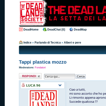
DeadHome
DeadChat [0]
DeadMap
Indice
»
Parlando di Tecnica
»
Alberi e pere
Tappi plastica mozzo
Moderatore:
Fondatori
Rispondi al
messaggio
LUCA 96
Ciao a tutti,
mi sono accorto che ho per
Li rimonto appena aprono 
Succede qualcosa ??