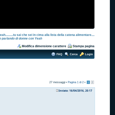
eah..........tu sai che sei in cima alla lista della catena alimentare....
o parlando di donne con Yeah
Modifica dimensione carattere
Stampa pagina
FAQ
Cerca
Login
27 messaggi •
Pagina
1
di
2
•
1
2
Inviato: 16/04/2016, 20:17