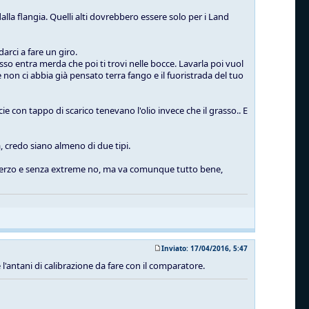
alla flangia. Quelli alti dovrebbero essere solo per i Land
arci a fare un giro.
sso entra merda che poi ti trovi nelle bocce. Lavarla poi vuol
non ci abbia già pensato terra fango e il fuoristrada del tuo
ie con tappo di scarico tenevano l'olio invece che il grasso.. E
, credo siano almeno di due tipi.
lo sterzo e senza extreme no, ma va comunque tutto bene,
Inviato: 17/04/2016, 5:47
 e l'antani di calibrazione da fare con il comparatore.