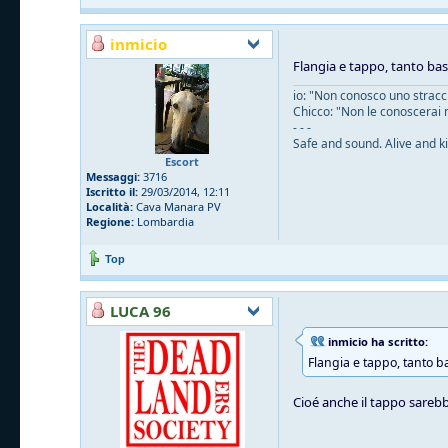
inmicio
Flangia e tappo, tanto ba
io: "Non conosco uno straccio
Chicco: "Non le conoscerai 
- - -
Safe and sound. Alive and ki
Escort
Messaggi:
3716
Iscritto il:
29/03/2014, 12:11
Località:
Cava Manara PV
Regione:
Lombardia
Top
LUCA 96
inmicio ha scritto:
Flangia e tappo, tanto b
Cioé anche il tappo sarebb