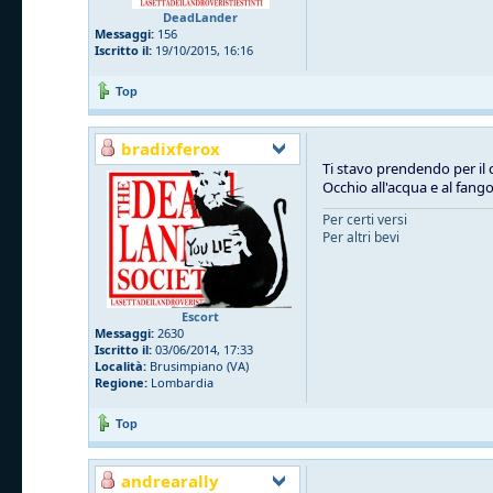
DeadLander
Messaggi:
156
Iscritto il:
19/10/2015, 16:16
Top
bradixferox
Ti stavo prendendo per il 
Occhio all'acqua e al fang
Per certi versi
Per altri bevi
Escort
Messaggi:
2630
Iscritto il:
03/06/2014, 17:33
Località:
Brusimpiano (VA)
Regione:
Lombardia
Top
andrearally