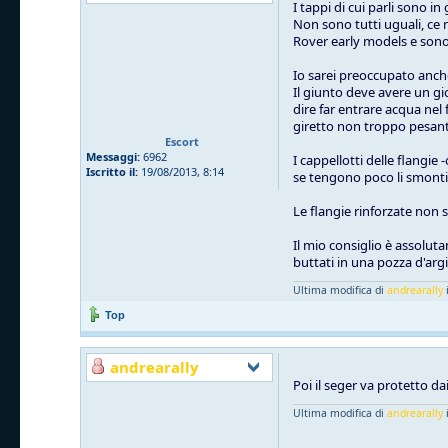
I tappi di cui parli sono 
Non sono tutti uguali, ce n
Rover early models e so
Io sarei preoccupato anche 
Il giunto deve avere un gi
dire far entrare acqua nel
giretto non troppo pesant
Escort
Messaggi:
6962
I cappellotti delle flangie
Iscritto il:
19/08/2013, 8:14
se tengono poco li smonti, 
Le flangie rinforzate non 
Il mio consiglio è assolut
buttati in una pozza d'arg
Ultima modifica di
andrearally
i
Top
andrearally
Poi il seger va protetto dai
Ultima modifica di
andrearally
i