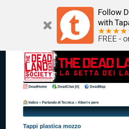
Follow D
with Tap
FREE - o
DeadHome
DeadChat [0]
DeadMap
Indice
»
Parlando di Tecnica
»
Alberi e pere
Tappi plastica mozzo