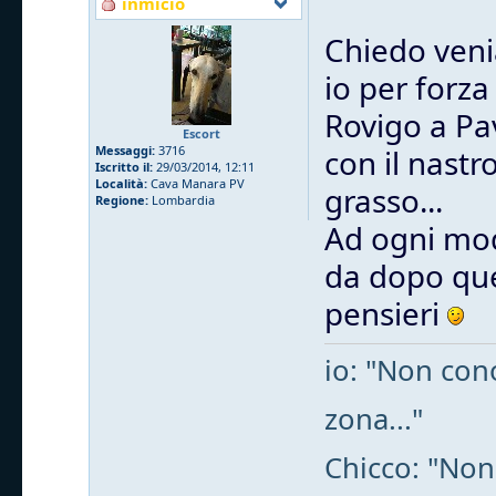
inmicio
Chiedo venia
io per forz
Rovigo a Pa
Escort
Messaggi:
3716
con il nast
Iscritto il:
29/03/2014, 12:11
Località:
Cava Manara PV
grasso...
Regione:
Lombardia
Ad ogni mod
da dopo que
pensieri
io: "Non cono
zona..."
Chicco: "Non