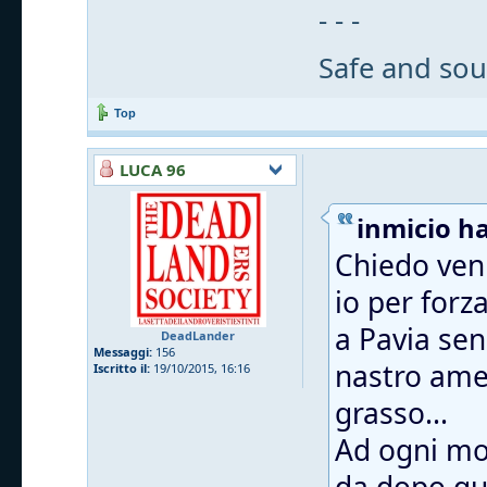
- - -
Safe and sou
Top
LUCA 96
inmicio ha
Chiedo veni
io per forz
a Pavia sen
DeadLander
Messaggi:
156
nastro ame
Iscritto il:
19/10/2015, 16:16
grasso...
Ad ogni mod