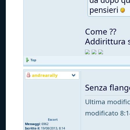
da dopo qu
pensieri
Come ??
Addirittura 
Top
andrearally
Senza flange
Ultima modifi
modificato 8:14
Escort
Messaggi:
6962
Iscritto il:
19/08/2013, 8:14