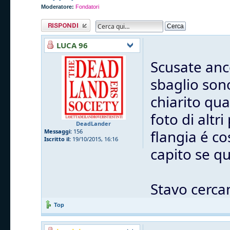
Moderatore:
Fondatori
Rispondi al
messaggio
LUCA 96
Scusate anc
sbaglio sono
chiarito qua
foto di altri
DeadLander
flangia é co
Messaggi:
156
Iscritto il:
19/10/2015, 16:16
capito se q
Stavo cerca
Top