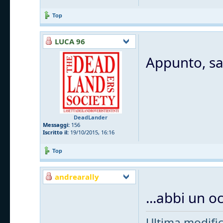
Top
LUCA 96
Appunto, sa
DeadLander
Messaggi:
156
Iscritto il:
19/10/2015, 16:16
Top
andrearally
...abbi un oc
Ultima modifi