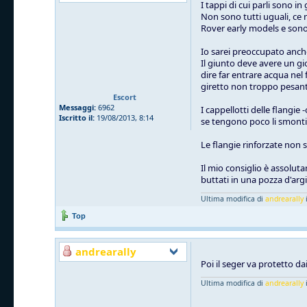
I tappi di cui parli sono 
Non sono tutti uguali, ce n
Rover early models e so
Io sarei preoccupato anche 
Il giunto deve avere un gi
dire far entrare acqua nel
giretto non troppo pesant
Escort
Messaggi:
6962
I cappellotti delle flangie
Iscritto il:
19/08/2013, 8:14
se tengono poco li smonti, 
Le flangie rinforzate non 
Il mio consiglio è assolut
buttati in una pozza d'arg
Ultima modifica di
andrearally
i
Top
andrearally
Poi il seger va protetto dai
Ultima modifica di
andrearally
i