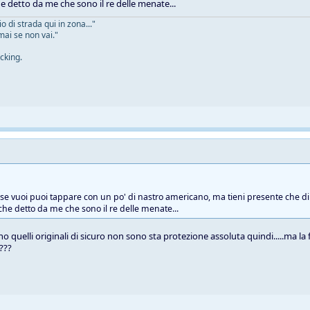
he detto da me che sono il re delle menate...
 di strada qui in zona..."
mai se non vai."
cking.
e se vuoi puoi tappare con un po' di nastro americano, ma tieni presente che di 
 che detto da me che sono il re delle menate...
o quelli originali di sicuro non sono sta protezione assoluta quindi.....ma la
 ???