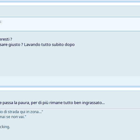
:
resti ?
sare giusto ? Lavando tutto subito dopo
e passa la paura, per di più rimane tutto ben ingrassato...
 di strada qui in zona..."
mai se non vai."
cking.