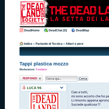
DeadHome
DeadChat [0]
DeadMap
Indice
»
Parlando di Tecnica
»
Alberi e pere
Tappi plastica mozzo
Moderatore:
Fondatori
Rispondi al
messaggio
LUCA 96
Ciao a tutti,
mi sono accorto che ho per
Li rimonto appena aprono 
Succede qualcosa ??