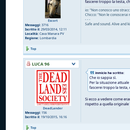
fascerei troppo la testa, c
io: "Non conosco uno straccio
Chicco: "Non le conoscerai 
- - -
Escort
Safe and sound. Alive and ki
Messaggi:
3716
Iscritto il:
29/03/2014, 12:11
Località:
Cava Manara PV
Regione:
Lombardia
Top
LUCA 96
inmicio ha scritto:
Che io sappia sì.
Per la situazione attual
fascerei troppo la testa,
Si ecco a vedere come eran
rispetto a quella originale
DeadLander
Messaggi:
156
Iscritto il:
19/10/2015, 16:16
Top