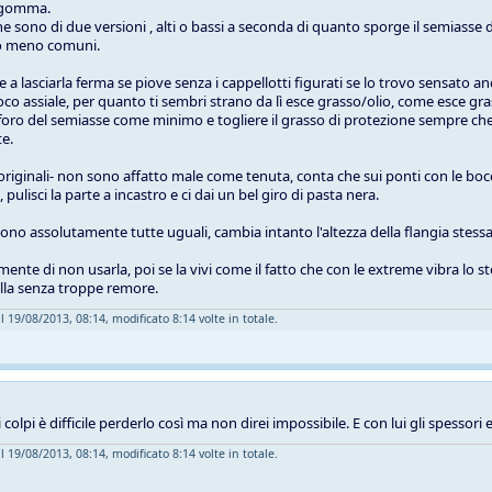
in gomma.
e sono di due versioni , alti o bassi a seconda di quanto sporge il semiasse d
no meno comuni.
a lasciarla ferma se piove senza i cappellotti figurati se lo trovo sensato and
oco assiale, per quanto ti sembri strano da lì esce grasso/olio, come esce gra
 foro del semiasse come minimo e togliere il grasso di protezione sempre che 
e.
 -originali- non sono affatto male come tenuta, conta che sui ponti con le bocc
pulisci la parte a incastro e ci dai un bel giro di pasta nera.
sono assolutamente tutte uguali, cambia intanto l'altezza della flangia stessa
amente di non usarla, poi se la vivi come il fatto che con le extreme vibra 
illa senza troppe remore.
l 19/08/2013, 08:14, modificato 8:14 volte in totale.
 colpi è difficile perderlo così ma non direi impossibile. E con lui gli spessori
l 19/08/2013, 08:14, modificato 8:14 volte in totale.