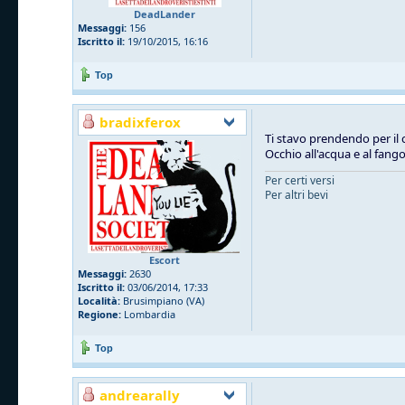
DeadLander
Messaggi:
156
Iscritto il:
19/10/2015, 16:16
Top
bradixferox
Ti stavo prendendo per il 
Occhio all'acqua e al fang
Per certi versi
Per altri bevi
Escort
Messaggi:
2630
Iscritto il:
03/06/2014, 17:33
Località:
Brusimpiano (VA)
Regione:
Lombardia
Top
andrearally