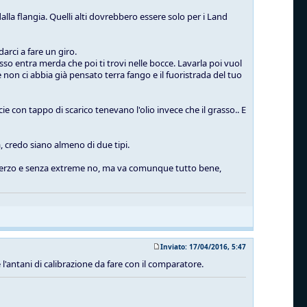
alla flangia. Quelli alti dovrebbero essere solo per i Land
arci a fare un giro.
sso entra merda che poi ti trovi nelle bocce. Lavarla poi vuol
non ci abbia già pensato terra fango e il fuoristrada del tuo
ie con tappo di scarico tenevano l'olio invece che il grasso.. E
, credo siano almeno di due tipi.
lo sterzo e senza extreme no, ma va comunque tutto bene,
Inviato: 17/04/2016, 5:47
 e l'antani di calibrazione da fare con il comparatore.