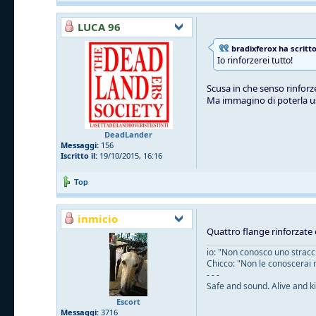
LUCA 96
bradixferox ha scritto
Io rinforzerei tutto!
Scusa in che senso rinforze
Ma immagino di poterla u
DeadLander
Messaggi:
156
Iscritto il:
19/10/2015, 16:16
Top
inmicio
Quattro flange rinforzate 
io: "Non conosco uno straccio
Chicco: "Non le conoscerai 
- - -
Safe and sound. Alive and ki
Escort
Messaggi:
3716