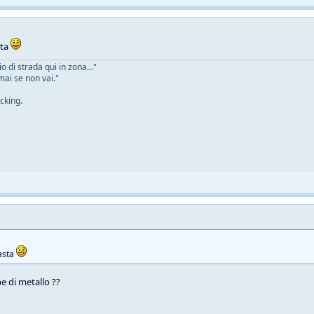
sta
 di strada qui in zona..."
mai se non vai."
cking.
asta
e di metallo ??