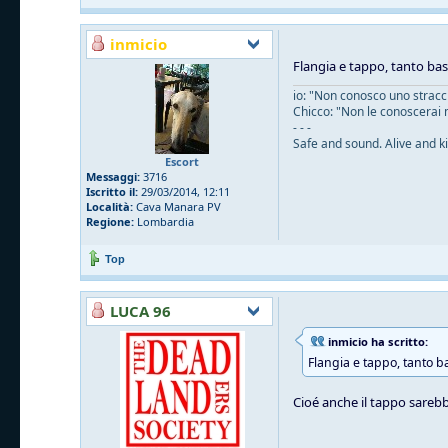
inmicio
Flangia e tappo, tanto ba
io: "Non conosco uno straccio
Chicco: "Non le conoscerai 
- - -
Safe and sound. Alive and ki
Escort
Messaggi:
3716
Iscritto il:
29/03/2014, 12:11
Località:
Cava Manara PV
Regione:
Lombardia
Top
LUCA 96
inmicio ha scritto:
Flangia e tappo, tanto b
Cioé anche il tappo sarebb