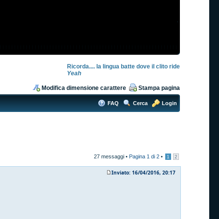
Ricorda.... la lingua batte dove il clito ride
Yeah
Modifica dimensione carattere
Stampa pagina
FAQ
Cerca
Login
27 messaggi •
Pagina
1
di
2
•
1
2
Inviato: 16/04/2016, 20:17