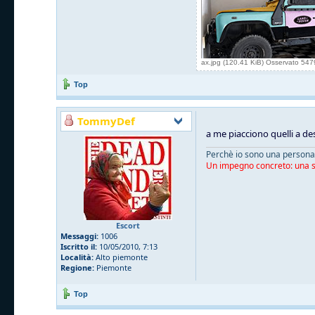
ax.jpg (120.41 KiB) Osservato 547
Top
TommyDef
a me piacciono quelli a de
Perchè io sono una persona 
Un impegno concreto: una sn
Escort
Messaggi:
1006
Iscritto il:
10/05/2010, 7:13
Località:
Alto piemonte
Regione:
Piemonte
Top