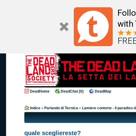
Foll
with
FREE
DeadHome
DeadChat [0]
DeadMap
Indice
»
Parlando di Tecnica
»
Lamiere contorte - il paradiso 
quale scegliereste?