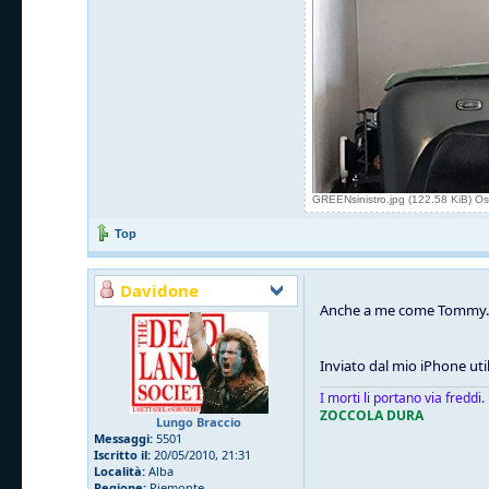
GREENsinistro.jpg (122.58 KiB) Os
Top
Davidone
Anche a me come Tommy. Qu
Inviato dal mio iPhone uti
I morti li portano via freddi.
ZOCCOLA DURA
Lungo Braccio
Messaggi:
5501
Iscritto il:
20/05/2010, 21:31
Località:
Alba
Regione:
Piemonte