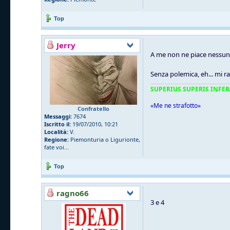
Top
Jerry
A me non ne piace nessun
Senza polemica, eh... mi
SUPERIUS SUPERIS INFER
«Me ne strafotto»
Confratello
Messaggi:
7674
Iscritto il:
19/07/2010, 10:21
Località:
V.
Regione:
Piemonturia o Ligurionte,
fate voi...
Top
ragno66
3 e 4