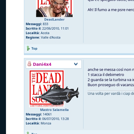
Ah! Il fumo a me psre nero,
DeadLander
Messaggi:
833
Iscritto il:
22/06/2010, 11:01
Località:
Aosta
Regione:
Valle d'Aosta
Top
Dani4x4
anche se messa così non mi
1 stacca il debimetro
2 guarda se la turbina va 
Buon proseguo di vacanz
Una volta per vardà i ciap d
Mastro Salamella
Messaggi:
14061
Iscritto il:
06/07/2010, 13:28
Località:
Monza