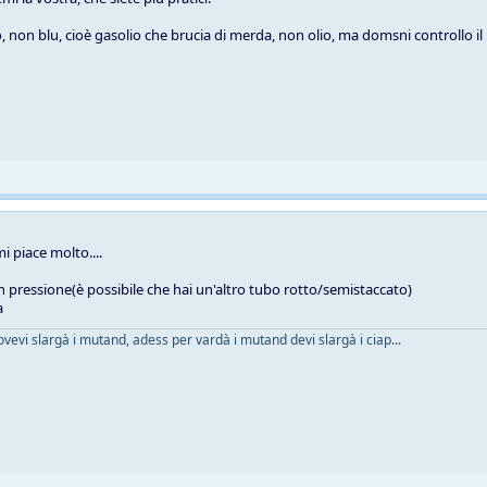
 non blu, cioè gasolio che brucia di merda, non olio, ma domsni controllo il l
 piace molto....
in pressione(è possibile che hai un'altro tubo rotto/semistaccato)
a
ovevi slargà i mutand, adess per vardà i mutand devi slargà i ciap...