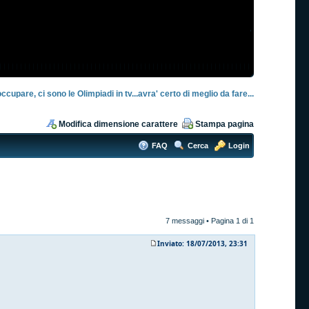
ccupare, ci sono le Olimpiadi in tv...avra' certo di meglio da fare...
Modifica dimensione carattere
Stampa pagina
FAQ
Cerca
Login
7 messaggi • Pagina
1
di
1
Inviato: 18/07/2013, 23:31