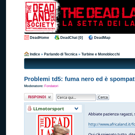
DeadHome
DeadChat [0]
DeadMap
Indice
»
Parlando di Tecnica
»
Turbine e Monoblocchi
Problemi td5: fuma nero ed è spompa
Moderatore:
Fondatori
Rispondi al
messaggio
LLmotorsport
Abbiate pazienza ragazzi, s
http://www.africaland.it/
Qui c'è spiegato tutto, dite