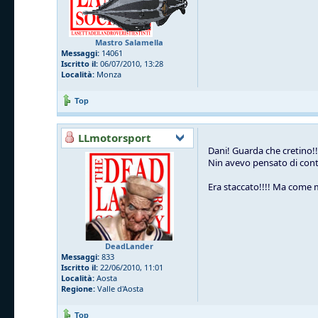
Mastro Salamella
Messaggi:
14061
Iscritto il:
06/07/2010, 13:28
Località:
Monza
Top
LLmotorsport
Dani! Guarda che cretino!!
Nin avevo pensato di contro
Era staccato!!!! Ma come m
DeadLander
Messaggi:
833
Iscritto il:
22/06/2010, 11:01
Località:
Aosta
Regione:
Valle d'Aosta
Top