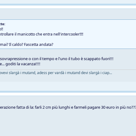
to:
!!
rollare il manicotto che entra nell'intercooler!!!!
 mai? Il caldo? Fascetta andata?
ovrapressione o con il tempo e l'uno il tubo è scappato fuori!!!
... goditi la vacanza!!!!
ovevi slargà i mutand, adess per vardà i mutand devi slargà i ciap...
razione fatta di la: farli 2 cm più lunghi e farmeli pagare 30 euro in più no??