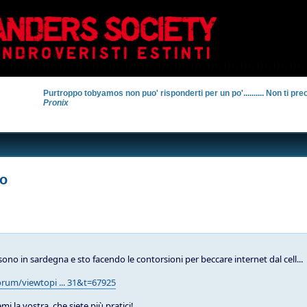
Purtroppo tobyamos non puo' risponderti per un po'.......... Non ti preo
Pronix
to
ono in sardegna e sto facendo le contorsioni per beccare internet dal cell...
forum/viewtopi ... 31&t=67925
mi la vostra, che siete più pratici!