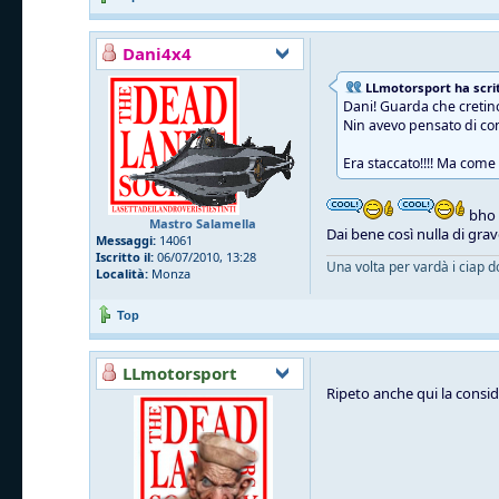
Dani4x4
LLmotorsport ha scrit
Dani! Guarda che cretino
Nin avevo pensato di cont
Era staccato!!!! Ma come
bho s
Mastro Salamella
Dai bene così nulla di grave
Messaggi:
14061
Iscritto il:
06/07/2010, 13:28
Una volta per vardà i ciap d
Località:
Monza
Top
LLmotorsport
Ripeto anche qui la conside