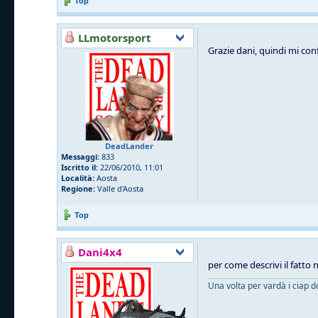
Top
LLmotorsport
Grazie dani, quindi mi con
DeadLander
Messaggi:
833
Iscritto il:
22/06/2010, 11:01
Località:
Aosta
Regione:
Valle d'Aosta
Top
Dani4x4
per come descrivi il fatto n
Una volta per vardà i ciap d