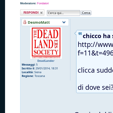
Moderatore:
Fondatori
Rispondi al
messaggio
DesmoMatt
chicco ha 
http://www
f=11&t=49
DeadLander
Messaggi:
5
clicca sudde
Iscritto il:
29/01/2014, 18:31
Località:
Siena
Regione:
Toscana
di dove sei