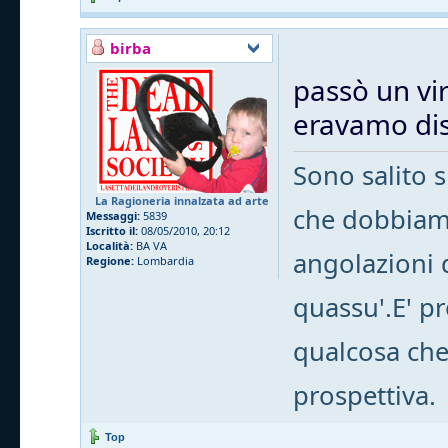
birba
passò un vir
eravamo dist
Sono salito s
La Ragioneria innalzata ad arte
che dobbiam
Messaggi:
5839
Iscritto il:
08/05/2010, 20:12
Località:
BA VA
angolazioni 
Regione:
Lombardia
quassu'.E' p
qualcosa che
prospettiva.
Top