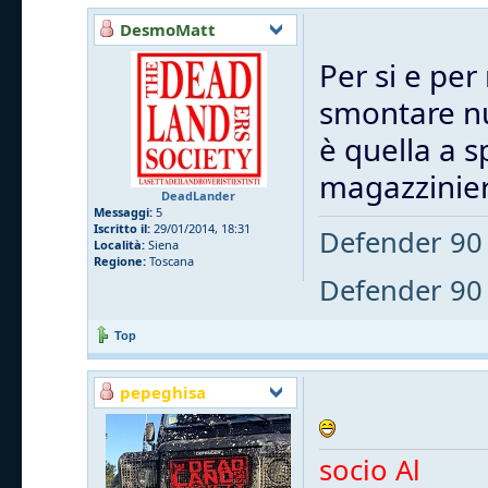
DesmoMatt
Per si e pe
smontare nu
è quella a s
magazzinier
DeadLander
Messaggi:
5
Iscritto il:
29/01/2014, 18:31
Defender 90 
Località:
Siena
Regione:
Toscana
Defender 90 
Top
pepeghisa
socio Al