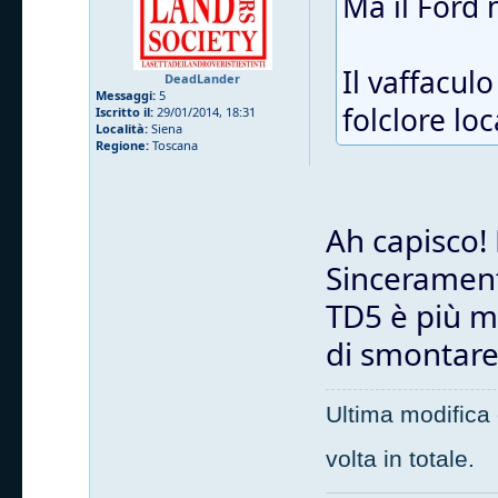
Ma il Ford 
Il vaffaculo
DeadLander
Messaggi:
5
folclore loc
Iscritto il:
29/01/2014, 18:31
Località:
Siena
Regione:
Toscana
Ah capisco!
Sinceramente
TD5 è più mo
di smontare 
Ultima modifica
volta in totale.