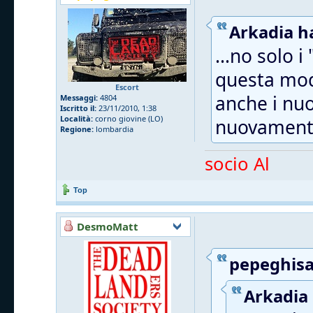
Arkadia ha
...no solo 
questa modi
Escort
anche i nu
Messaggi:
4804
Iscritto il:
23/11/2010, 1:38
Località:
corno giovine (LO)
nuovamente
Regione:
lombardia
socio Al
Top
DesmoMatt
pepeghisa 
Arkadia 