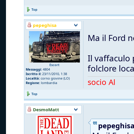
Top
pepeghisa
Ma il Ford n
Il vaffaculo
Escort
folclore loc
Messaggi:
4804
Iscritto il:
23/11/2010, 1:38
Località:
corno giovine (LO)
socio Al
Regione:
lombardia
Top
DesmoMatt
pepeghisa 