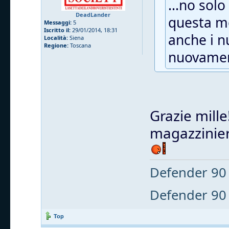
...no solo
DeadLander
questa mo
Messaggi:
5
Iscritto il:
29/01/2014, 18:31
anche i n
Località:
Siena
Regione:
Toscana
nuovamen
Grazie mille
magazziniere
Defender 90 
Defender 90 
Top