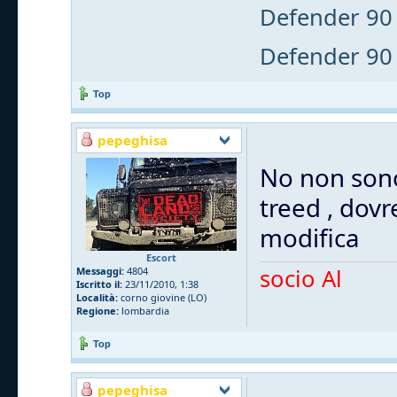
Defender 90 
Defender 90 
Top
pepeghisa
No non sono 
treed , dovr
modifica
Escort
socio Al
Messaggi:
4804
Iscritto il:
23/11/2010, 1:38
Località:
corno giovine (LO)
Regione:
lombardia
Top
pepeghisa