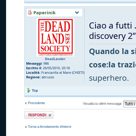
Paperinik
Ciao a futti
discovery 2”.
Quando la si
DeadLander
cose:la traz
Messaggi:
986
Iscritto il:
26/05/2010, 20:18
Località:
Francavilla al Mare (CHIETI)
superhero.
Regione:
abruzzo
Top
Precedente
Visualizza ultimi messaggi:
Rispondi al
messaggio
Torna a Arredamento d'interni