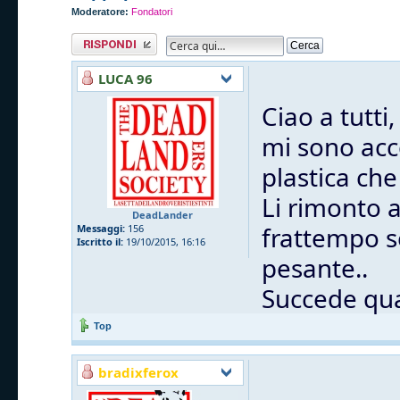
Moderatore:
Fondatori
Rispondi al
messaggio
LUCA 96
Ciao a tutti,
mi sono acc
plastica che
Li rimonto 
DeadLander
frattempo s
Messaggi:
156
Iscritto il:
19/10/2015, 16:16
pesante..
Succede qua
Top
bradixferox