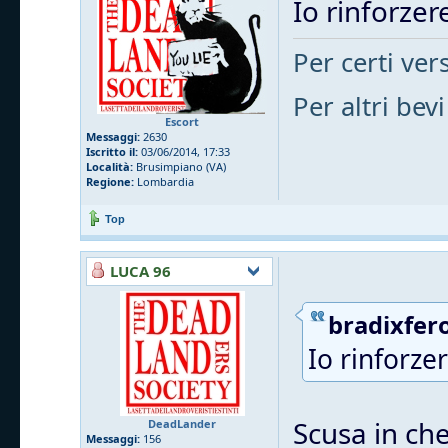
Io rinforzere
Per certi vers
Per altri bevi
Escort
Messaggi:
2630
Iscritto il:
03/06/2014, 17:33
Località:
Brusimpiano (VA)
Regione:
Lombardia
Top
LUCA 96
bradixfero
Io rinforzer
Scusa in che
DeadLander
Messaggi:
156