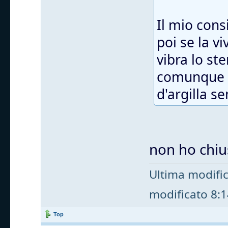
Il mio cons
poi se la v
vibra lo st
comunque t
d'argilla s
non ho chius
Ultima modifi
modificato 8:14
Top