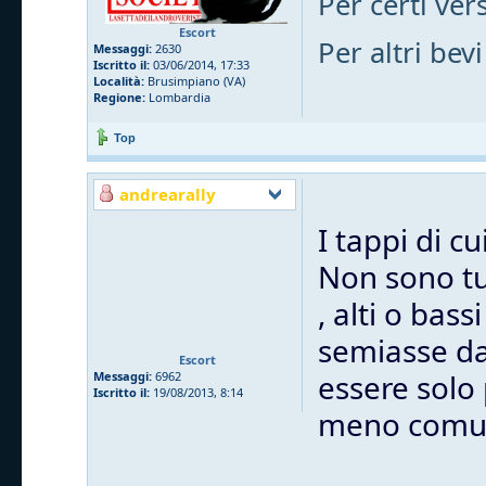
Per certi vers
Escort
Per altri bevi
Messaggi:
2630
Iscritto il:
03/06/2014, 17:33
Località:
Brusimpiano (VA)
Regione:
Lombardia
Top
andrearally
I tappi di c
Non sono tut
, alti o bas
semiasse dal
Escort
essere solo
Messaggi:
6962
Iscritto il:
19/08/2013, 8:14
meno comu