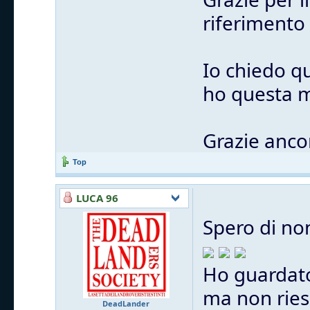
riferimento
Io chiedo q
ho questa m
Grazie anco
Top
LUCA 96
Spero di no
Ho guardato
ma non ries
DeadLander