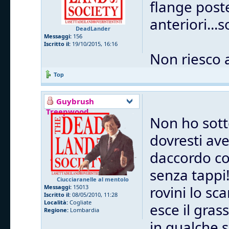
flange post
anteriori...
DeadLander
Messaggi:
156
Iscritto il:
19/10/2015, 16:16
Non riesco 
Top
Guybrush
Treepwood
Non ho sott
dovresti ave
daccordo co
senza tappi
Ciucciaranelle al mentolo
rovini lo sc
Messaggi:
15013
Iscritto il:
08/05/2010, 11:28
Località:
Cogliate
esce il gras
Regione:
Lombardia
in qualche 