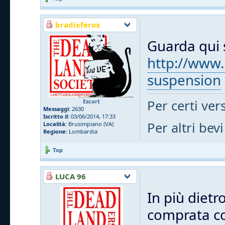
bradixferox
Guarda qui s
http://www.
suspension
Per certi vers
Escort
Messaggi:
2630
Iscritto il:
03/06/2014, 17:33
Per altri bevi
Località:
Brusimpiano (VA)
Regione:
Lombardia
Top
LUCA 96
In più dietr
comprata cos