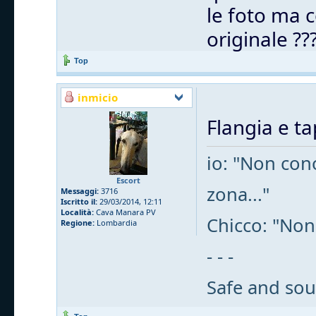
le foto ma c
originale ??
Top
inmicio
Flangia e t
io: "Non cono
Escort
zona..."
Messaggi:
3716
Iscritto il:
29/03/2014, 12:11
Località:
Cava Manara PV
Chicco: "Non
Regione:
Lombardia
- - -
Safe and sou