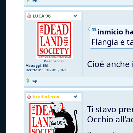
Top
LUCA 96
inmicio ha
Flangia e t
Cioé anche i
DeadLander
Messaggi:
156
Iscritto il:
19/10/2015, 16:16
Top
bradixferox
Ti stavo pre
Occhio all'a