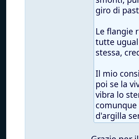
giro di pas
Le flangie
tutte ugual
stessa, cre
Il mio cons
poi se la v
vibra lo st
comunque t
d'argilla s
Grazie per i