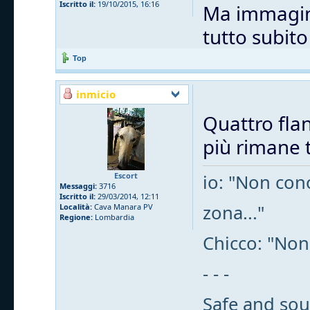
Iscritto il:
19/10/2015, 16:16
Ma immagino
tutto subit
Top
inmicio
Quattro flan
più rimane t
Escort
io: "Non cono
Messaggi:
3716
Iscritto il:
29/03/2014, 12:11
zona..."
Località:
Cava Manara PV
Regione:
Lombardia
Chicco: "Non
- - -
Safe and sou