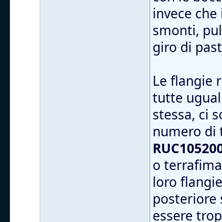
invece che 
smonti, puli
giro di pas
Le flangie
tutte ugual
stessa, ci 
numero di 
RUC105200
o terrafima
loro flangi
posteriore 
essere trop