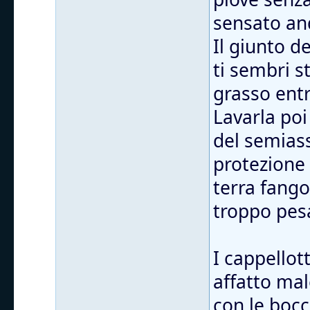
sensato and
Il giunto d
ti sembri s
grasso entr
Lavarla poi
del semiass
protezione
terra fango
troppo pes
I cappellott
affatto mal
con le bocc