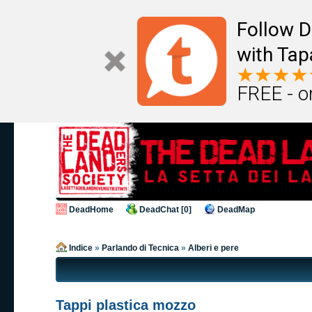
Follow D
with Tap
FREE - o
DeadHome
DeadChat [0]
DeadMap
Indice
»
Parlando di Tecnica
»
Alberi e pere
Tappi plastica mozzo