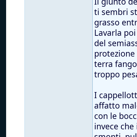
Il giunto d
ti sembri s
grasso entr
Lavarla poi
del semiass
protezione
terra fango
troppo pes
I cappellott
affatto mal
con le bocc
invece che 
smonti, puli