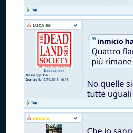
Top
LUCA 96
inmicio ha
Quattro fla
più rimane 
DeadLander
Messaggi:
156
Iscritto il:
19/10/2015, 16:16
No quelle si
tutte uguali
Top
inmicio
Che io sappi