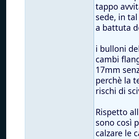
tappo avvit
sede, in ta
a battuta d
i bulloni d
cambi flang
17mm senza
perchè la t
rischi di sc
Rispetto al
sono così 
calzare le 