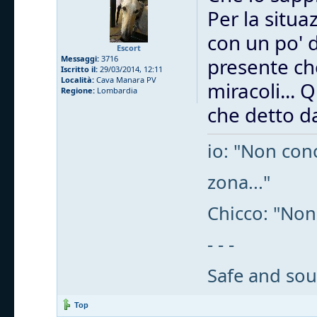
Per la situa
con un po' 
Escort
Messaggi:
3716
presente che
Iscritto il:
29/03/2014, 12:11
Località:
Cava Manara PV
miracoli... 
Regione:
Lombardia
che detto da
io: "Non cono
zona..."
Chicco: "Non
- - -
Safe and sou
Top