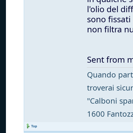
l'olio del d
sono fissati
non filtra nu
Sent from m
Quando parti
troverai sic
"Calboni spa
1600 Fantozzi
Top