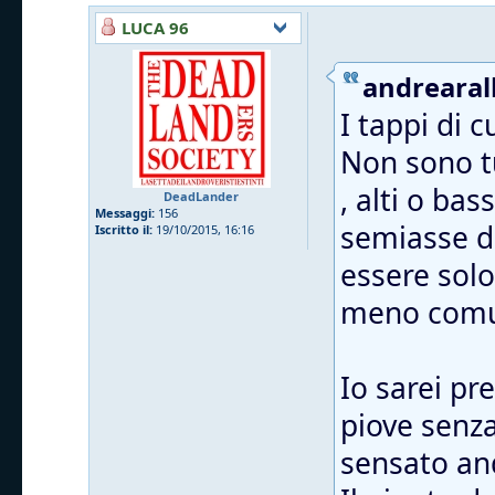
LUCA 96
andrearall
I tappi di 
Non sono tu
, alti o ba
DeadLander
Messaggi:
156
semiasse da
Iscritto il:
19/10/2015, 16:16
essere solo
meno comu
Io sarei pr
piove senza 
sensato and