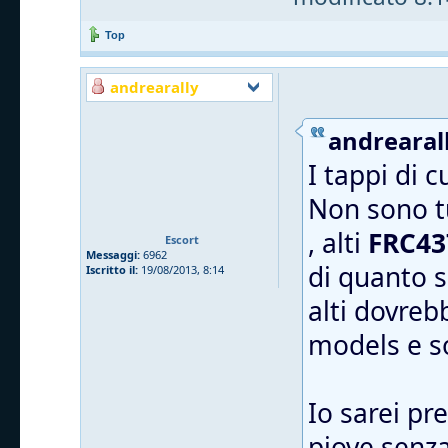
Top
andrearally
andrearall
I tappi di 
Non sono tu
, alti
FRC43
Escort
Messaggi:
6962
di quanto s
Iscritto il:
19/08/2013, 8:14
alti dovreb
models e 
Io sarei pr
piove senza 