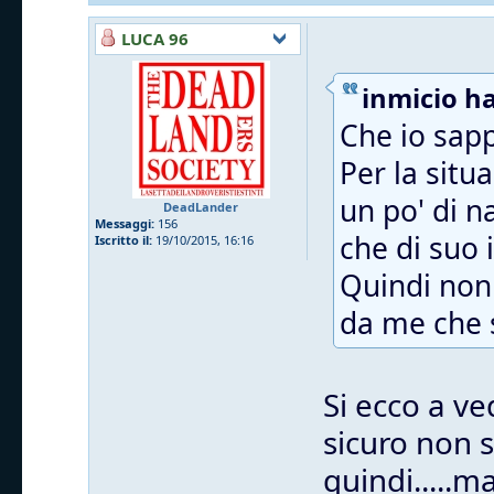
LUCA 96
inmicio ha
Che io sapp
Per la situ
un po' di n
DeadLander
Messaggi:
156
che di suo i
Iscritto il:
19/10/2015, 16:16
Quindi non 
da me che s
Si ecco a ve
sicuro non 
quindi.....m