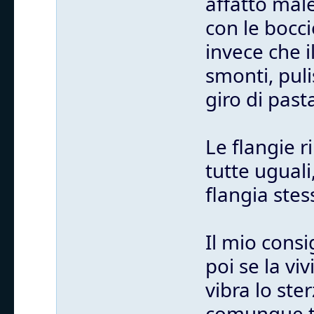
affatto mal
con le bocci
invece che i
smonti, puli
giro di past
Le flangie 
tutte uguali
flangia stes
Il mio consi
poi se la vi
vibra lo st
comunque tu