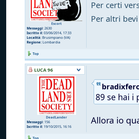
Per certi vers
Per altri bevi
Escort
Messaggi:
2630
Iscritto il:
03/06/2014, 17:33
Località:
Brusimpiano (VA)
Regione:
Lombardia
Top
LUCA 96
bradixfero
89 se hai i 
Allora io qu
DeadLander
Messaggi:
156
Iscritto il:
19/10/2015, 16:16
Top