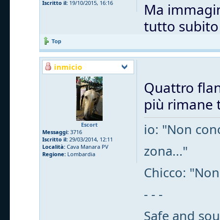
Iscritto il:
19/10/2015, 16:16
Ma immagino
tutto subit
Top
inmicio
Quattro flan
più rimane t
Escort
io: "Non cono
Messaggi:
3716
Iscritto il:
29/03/2014, 12:11
zona..."
Località:
Cava Manara PV
Regione:
Lombardia
Chicco: "Non
- - -
Safe and sou