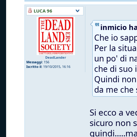
LUCA 96
inmicio ha
Che io sapp
Per la situ
un po' di n
DeadLander
Messaggi:
156
che di suo i
Iscritto il:
19/10/2015, 16:16
Quindi non 
da me che s
Si ecco a ve
sicuro non 
quindi.....m