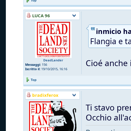
Top
LUCA 96
inmicio ha
Flangia e t
Cioé anche i
DeadLander
Messaggi:
156
Iscritto il:
19/10/2015, 16:16
Top
bradixferox
Ti stavo pre
Occhio all'a