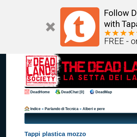
Follow D
with Tap
FREE - o
DeadHome
DeadChat [0]
DeadMap
Indice
»
Parlando di Tecnica
»
Alberi e pere
Tappi plastica mozzo