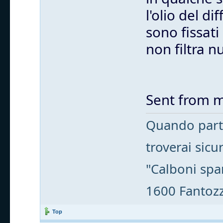
l'olio del d
sono fissati
non filtra nu
Sent from m
Quando parti
troverai sic
"Calboni spa
1600 Fantozzi
Top