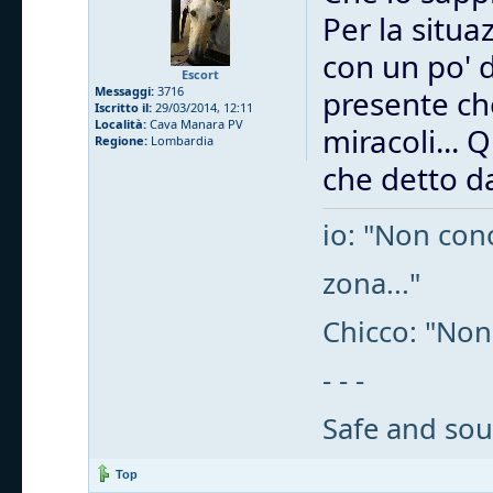
Per la situa
con un po' 
Escort
Messaggi:
3716
presente che
Iscritto il:
29/03/2014, 12:11
Località:
Cava Manara PV
miracoli... 
Regione:
Lombardia
che detto da
io: "Non cono
zona..."
Chicco: "Non
- - -
Safe and sou
Top