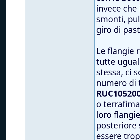
invece che 
smonti, puli
giro di pas
Le flangie
tutte ugual
stessa, ci 
numero di 
RUC105200
o terrafima
loro flangi
posteriore 
essere trop