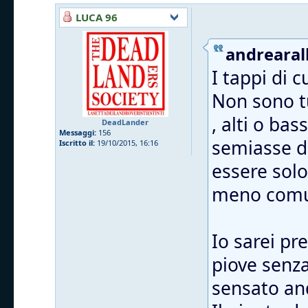
LUCA 96
andrearall
I tappi di 
Non sono tu
, alti o ba
DeadLander
Messaggi:
156
semiasse da
Iscritto il:
19/10/2015, 16:16
essere solo
meno comu
Io sarei pr
piove senza 
sensato and