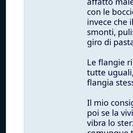
affatto mal
con le bocci
invece che i
smonti, puli
giro di past
Le flangie 
tutte uguali
flangia stes
Il mio consi
poi se la vi
vibra lo st
comunque tu