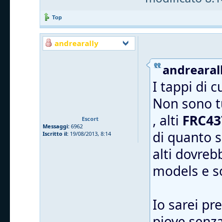
Top
andrearally
andrearall
I tappi di 
Non sono tu
, alti
FRC43
Escort
Messaggi:
6962
di quanto s
Iscritto il:
19/08/2013, 8:14
alti dovreb
models e 
Io sarei pr
piove senza 