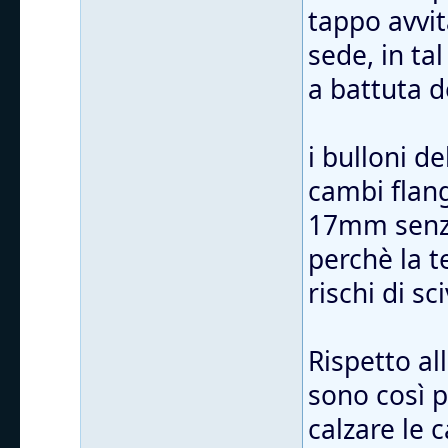
tappo avvit
sede, in ta
a battuta d
i bulloni d
cambi flang
17mm senza
perchè la t
rischi di sc
Rispetto al
sono così 
calzare le 