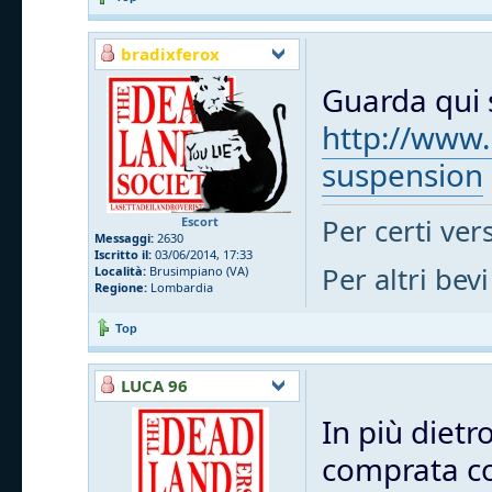
bradixferox
Guarda qui s
http://www.
suspension
Per certi vers
Escort
Messaggi:
2630
Iscritto il:
03/06/2014, 17:33
Per altri bevi
Località:
Brusimpiano (VA)
Regione:
Lombardia
Top
LUCA 96
In più dietr
comprata cos