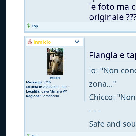
le foto ma c
originale ??
Top
inmicio
Flangia e t
io: "Non cono
Escort
zona..."
Messaggi:
3716
Iscritto il:
29/03/2014, 12:11
Località:
Cava Manara PV
Chicco: "Non
Regione:
Lombardia
- - -
Safe and sou