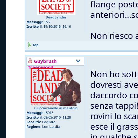
flange post
anteriori...
DeadLander
Messaggi:
156
Iscritto il:
19/10/2015, 16:16
Non riesco 
Top
Guybrush
Treepwood
Non ho sott
dovresti ave
daccordo co
senza tappi
Ciucciaranelle al mentolo
rovini lo sc
Messaggi:
15013
Iscritto il:
08/05/2010, 11:28
Località:
Cogliate
esce il gras
Regione:
Lombardia
in qualche 