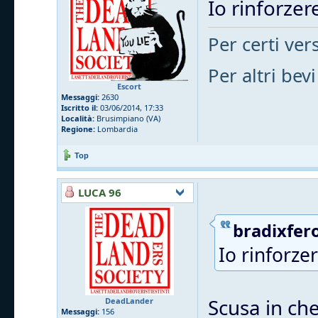
Io rinforzere
Per certi vers
Per altri bevi
Escort
Messaggi:
2630
Iscritto il:
03/06/2014, 17:33
Località:
Brusimpiano (VA)
Regione:
Lombardia
Top
LUCA 96
bradixfero
Io rinforzer
Scusa in che
DeadLander
Messaggi:
156