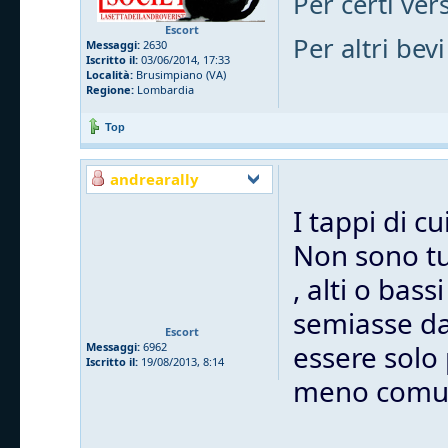
Per certi vers
Escort
Per altri bevi
Messaggi:
2630
Iscritto il:
03/06/2014, 17:33
Località:
Brusimpiano (VA)
Regione:
Lombardia
Top
andrearally
I tappi di c
Non sono tut
, alti o bas
semiasse dal
Escort
essere solo
Messaggi:
6962
Iscritto il:
19/08/2013, 8:14
meno comu