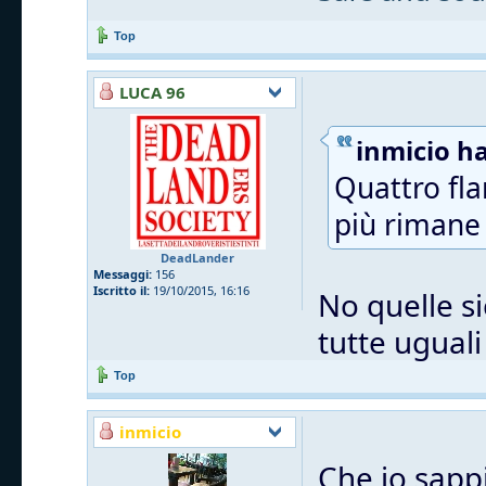
Top
LUCA 96
inmicio ha
Quattro fla
più rimane 
DeadLander
Messaggi:
156
Iscritto il:
19/10/2015, 16:16
No quelle si
tutte uguali
Top
inmicio
Che io sappi