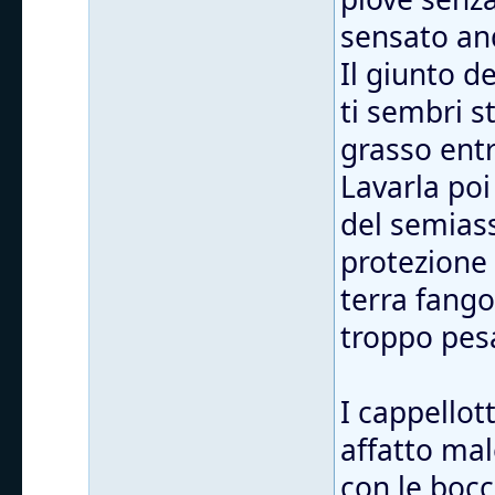
sensato and
Il giunto d
ti sembri s
grasso entr
Lavarla poi
del semiass
protezione
terra fango
troppo pes
I cappellott
affatto mal
con le bocc