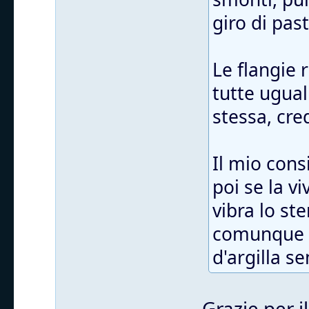
giro di pas
Le flangie
tutte ugual
stessa, cre
Il mio cons
poi se la v
vibra lo st
comunque t
d'argilla s
Grazie per i