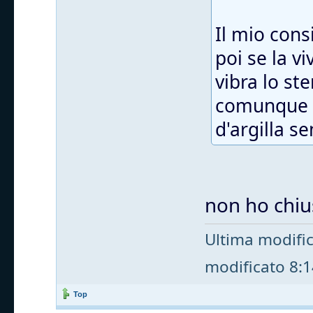
Il mio cons
poi se la v
vibra lo st
comunque t
d'argilla s
non ho chius
Ultima modifi
modificato 8:14
Top