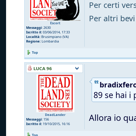
Per certi vers
Per altri bevi
Escort
Messaggi:
2630
Iscritto il:
03/06/2014, 17:33
Località:
Brusimpiano (VA)
Regione:
Lombardia
Top
LUCA 96
bradixfero
89 se hai i 
Allora io qu
DeadLander
Messaggi:
156
Iscritto il:
19/10/2015, 16:16
Top