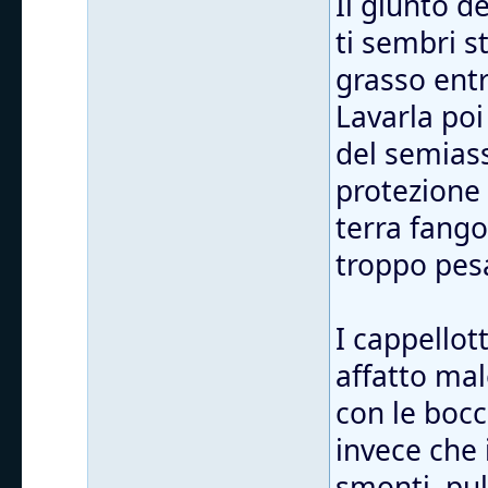
Il giunto d
ti sembri s
grasso entr
Lavarla poi
del semiass
protezione
terra fango
troppo pes
I cappellott
affatto mal
con le bocc
invece che 
smonti, puli