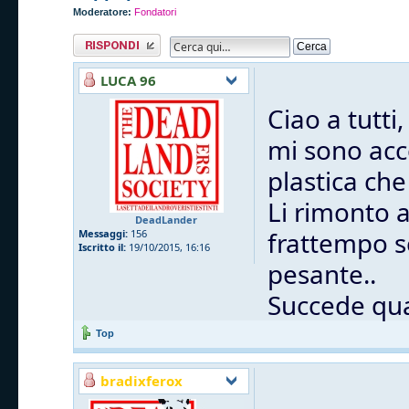
Moderatore:
Fondatori
Rispondi al
messaggio
LUCA 96
Ciao a tutti,
mi sono acc
plastica che
Li rimonto 
DeadLander
frattempo s
Messaggi:
156
Iscritto il:
19/10/2015, 16:16
pesante..
Succede qua
Top
bradixferox