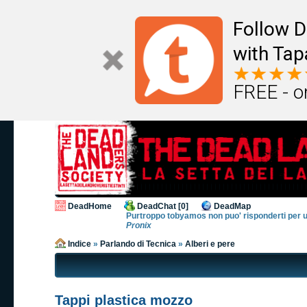
Follow D
with Tap
FREE - o
DeadHome
DeadChat [0]
DeadMap
Purtroppo tobyamos non puo' risponderti per un po
Pronix
Indice
»
Parlando di Tecnica
»
Alberi e pere
Tappi plastica mozzo