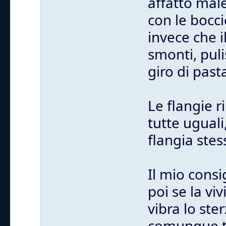
affatto mal
con le bocci
invece che i
smonti, puli
giro di past
Le flangie 
tutte uguali
flangia stes
Il mio consi
poi se la vi
vibra lo st
comunque tu