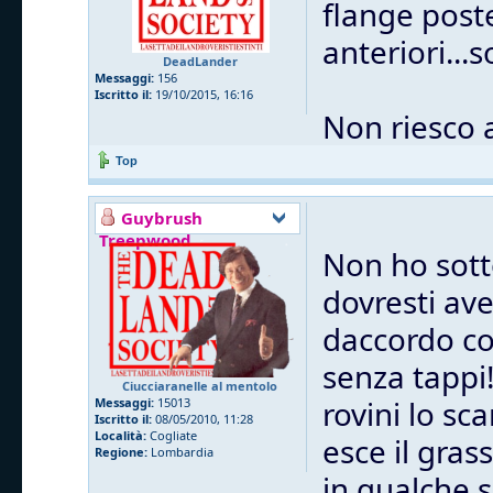
flange post
anteriori...
DeadLander
Messaggi:
156
Iscritto il:
19/10/2015, 16:16
Non riesco 
Top
Guybrush
Treepwood
Non ho sott
dovresti ave
daccordo co
senza tappi
Ciucciaranelle al mentolo
rovini lo sc
Messaggi:
15013
Iscritto il:
08/05/2010, 11:28
Località:
Cogliate
esce il gras
Regione:
Lombardia
in qualche 