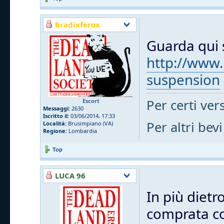
bradixferox
Guarda qui s
http://www.
suspension
Per certi vers
Escort
Messaggi:
2630
Iscritto il:
03/06/2014, 17:33
Per altri bevi
Località:
Brusimpiano (VA)
Regione:
Lombardia
Top
LUCA 96
In più dietr
comprata cos