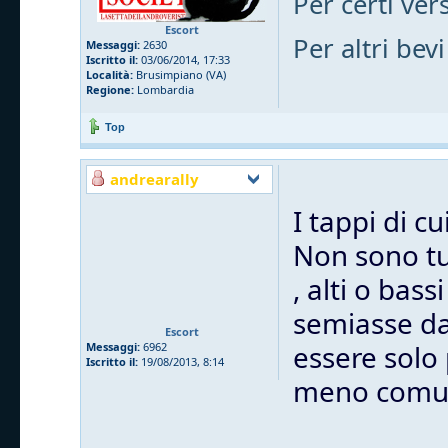
Per certi vers
Escort
Per altri bevi
Messaggi:
2630
Iscritto il:
03/06/2014, 17:33
Località:
Brusimpiano (VA)
Regione:
Lombardia
Top
andrearally
I tappi di c
Non sono tut
, alti o bas
semiasse dal
Escort
essere solo
Messaggi:
6962
Iscritto il:
19/08/2013, 8:14
meno comu