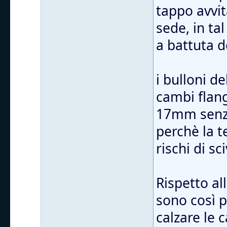
tappo avvit
sede, in ta
a battuta d
i bulloni d
cambi flang
17mm senza
perchè la t
rischi di sc
Rispetto al
sono così 
calzare le 