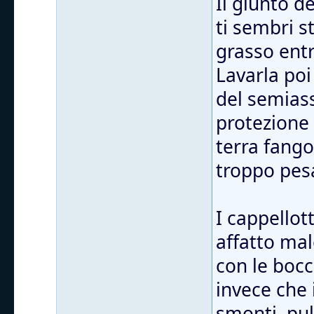
Il giunto d
ti sembri s
grasso entr
Lavarla poi
del semiass
protezione
terra fango
troppo pes
I cappellott
affatto mal
con le bocc
invece che 
smonti, puli