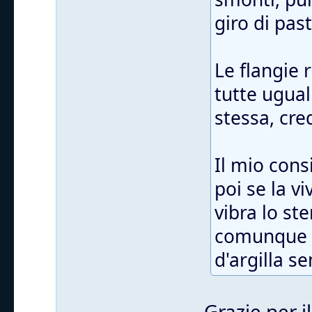
giro di pas
Le flangie
tutte ugual
stessa, cre
Il mio cons
poi se la v
vibra lo st
comunque t
d'argilla s
Grazie per i