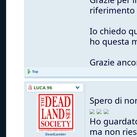
riferimento
Io chiedo q
ho questa m
Grazie anco
Top
LUCA 96
Spero di no
Ho guardato
ma non ries
DeadLander