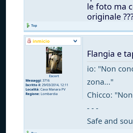
le foto ma c
originale ??
Top
inmicio
Flangia e t
io: "Non cono
Escort
zona..."
Messaggi:
3716
Iscritto il:
29/03/2014, 12:11
Località:
Cava Manara PV
Chicco: "Non
Regione:
Lombardia
- - -
Safe and sou