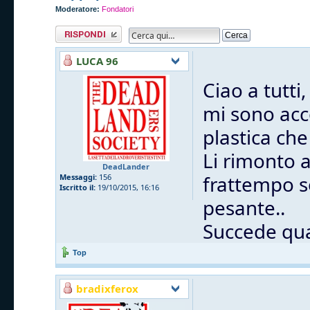
Moderatore:
Fondatori
Rispondi al
messaggio
LUCA 96
Ciao a tutti,
mi sono acc
plastica che
Li rimonto 
DeadLander
frattempo s
Messaggi:
156
Iscritto il:
19/10/2015, 16:16
pesante..
Succede qua
Top
bradixferox