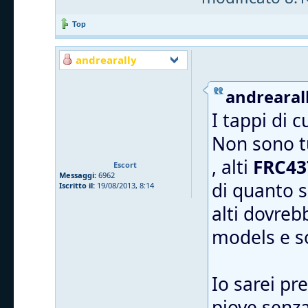
Top
andrearally
andrearall
I tappi di 
Non sono tu
, alti
FRC43
Escort
Messaggi:
6962
di quanto s
Iscritto il:
19/08/2013, 8:14
alti dovreb
models e 
Io sarei pr
piove senza 