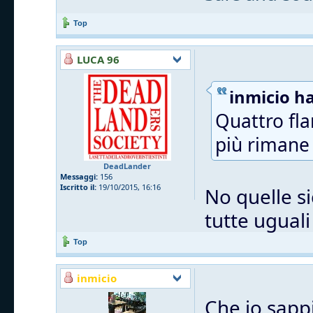
Top
LUCA 96
inmicio ha
Quattro fla
più rimane 
DeadLander
Messaggi:
156
Iscritto il:
19/10/2015, 16:16
No quelle si
tutte uguali
Top
inmicio
Che io sappi