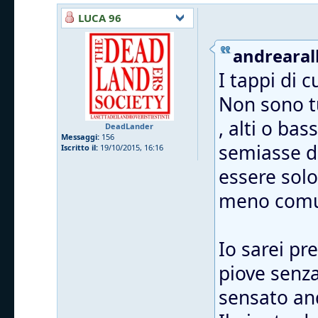
LUCA 96
andrearall
I tappi di 
Non sono tu
, alti o ba
DeadLander
Messaggi:
156
semiasse da
Iscritto il:
19/10/2015, 16:16
essere solo
meno comu
Io sarei pr
piove senza 
sensato and