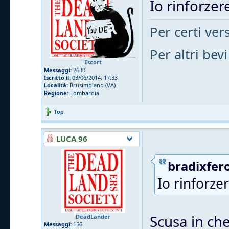
Io rinforzere
Per certi vers
Per altri bevi
Escort
Messaggi:
2630
Iscritto il:
03/06/2014, 17:33
Località:
Brusimpiano (VA)
Regione:
Lombardia
Top
LUCA 96
bradixfero
Io rinforzer
Scusa in che
DeadLander
Messaggi:
156