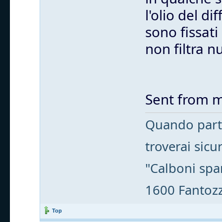
l'olio del d
sono fissati
non filtra nu
Sent from m
Quando parti
troverai sic
"Calboni spa
1600 Fantozzi
Top