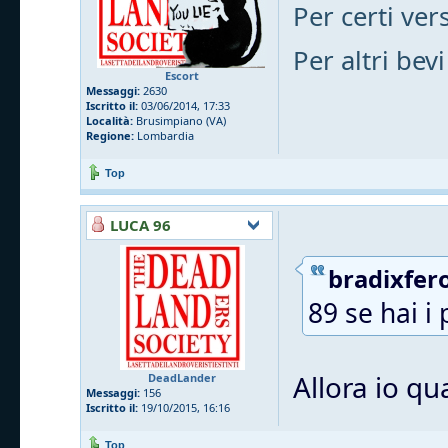
Per certi vers
Per altri bevi
Escort
Messaggi:
2630
Iscritto il:
03/06/2014, 17:33
Località:
Brusimpiano (VA)
Regione:
Lombardia
Top
LUCA 96
bradixfero
89 se hai i 
Allora io qu
DeadLander
Messaggi:
156
Iscritto il:
19/10/2015, 16:16
Top