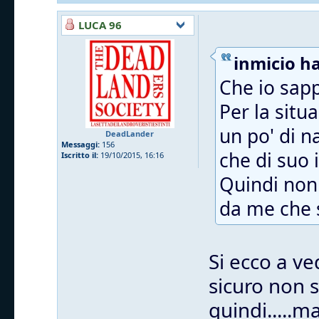
LUCA 96
inmicio ha
Che io sapp
Per la situ
un po' di n
DeadLander
Messaggi:
156
che di suo i
Iscritto il:
19/10/2015, 16:16
Quindi non 
da me che s
Si ecco a ve
sicuro non 
quindi.....m