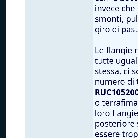
invece che 
smonti, puli
giro di pas
Le flangie
tutte ugual
stessa, ci 
numero di 
RUC105200
o terrafima
loro flangi
posteriore 
essere trop