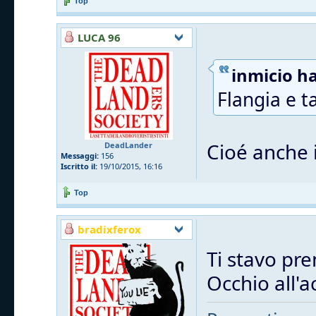
Top
LUCA 96
inmicio ha
Flangia e t
Cioé anche i
DeadLander
Messaggi:
156
Iscritto il:
19/10/2015, 16:16
Top
bradixferox
Ti stavo pre
Occhio all'a