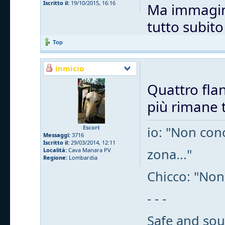
Iscritto il:
19/10/2015, 16:16
Ma immagino
tutto subit
Top
inmicio
Quattro flan
più rimane t
Escort
io: "Non cono
Messaggi:
3716
Iscritto il:
29/03/2014, 12:11
zona..."
Località:
Cava Manara PV
Regione:
Lombardia
Chicco: "Non
- - -
Safe and sou