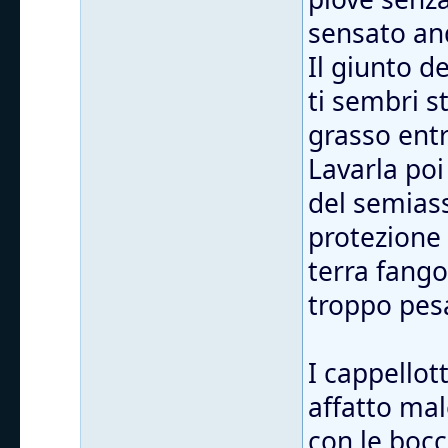
sensato and
Il giunto d
ti sembri s
grasso entr
Lavarla poi
del semiass
protezione
terra fango
troppo pes
I cappellott
affatto mal
con le bocc