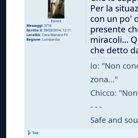
Per la situa
con un po' 
Escort
Messaggi:
3716
presente che
Iscritto il:
29/03/2014, 12:11
Località:
Cava Manara PV
miracoli... 
Regione:
Lombardia
che detto da
io: "Non cono
zona..."
Chicco: "Non
- - -
Safe and sou
Top