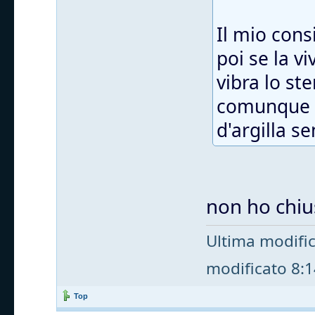
Il mio cons
poi se la v
vibra lo st
comunque t
d'argilla s
non ho chius
Ultima modifi
modificato 8:14
Top