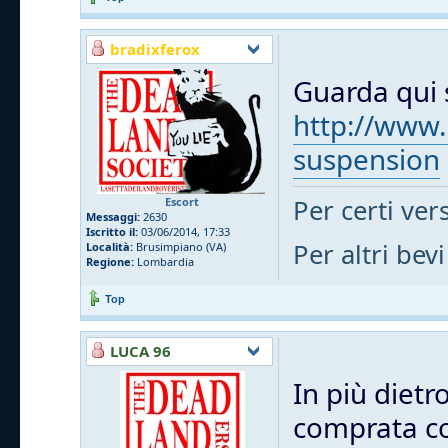
bradixferox
Guarda qui s
http://www.
suspension
Per certi vers
Escort
Messaggi:
2630
Iscritto il:
03/06/2014, 17:33
Per altri bevi
Località:
Brusimpiano (VA)
Regione:
Lombardia
Top
LUCA 96
In più dietr
comprata cos