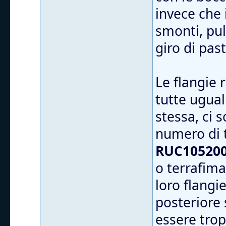
invece che 
smonti, puli
giro di pas
Le flangie
tutte ugual
stessa, ci 
numero di 
RUC105200
o terrafima
loro flangi
posteriore 
essere trop