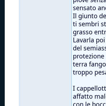
sensato and
Il giunto d
ti sembri s
grasso entr
Lavarla poi
del semiass
protezione
terra fango
troppo pes
I cappellott
affatto mal
con le bocc