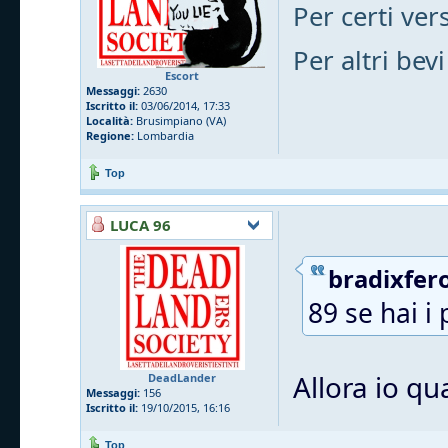
Per certi vers
Per altri bevi
Escort
Messaggi:
2630
Iscritto il:
03/06/2014, 17:33
Località:
Brusimpiano (VA)
Regione:
Lombardia
Top
LUCA 96
bradixfero
89 se hai i 
Allora io qu
DeadLander
Messaggi:
156
Iscritto il:
19/10/2015, 16:16
Top