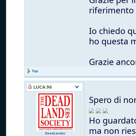
riferimento
Io chiedo q
ho questa m
Grazie anco
Top
LUCA 96
Spero di no
Ho guardato
ma non ries
DeadLander