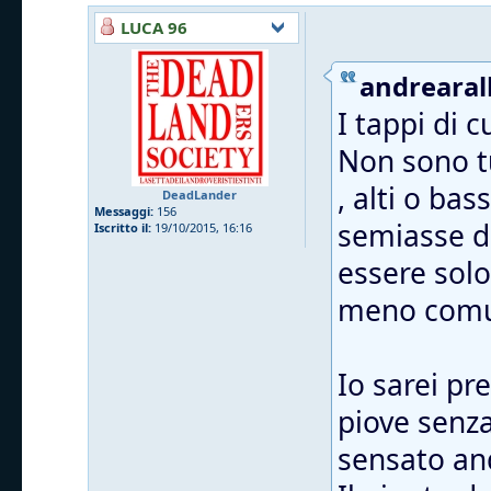
LUCA 96
andrearall
I tappi di 
Non sono tu
, alti o ba
DeadLander
Messaggi:
156
semiasse da
Iscritto il:
19/10/2015, 16:16
essere solo
meno comu
Io sarei pr
piove senza 
sensato and