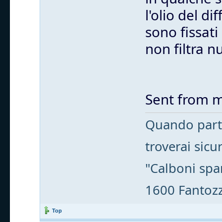
l'olio del d
sono fissati
non filtra nu
Sent from m
Quando parti
troverai sic
"Calboni spa
1600 Fantozzi
Top