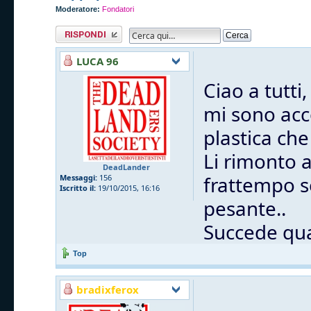
Moderatore:
Fondatori
Rispondi al
messaggio
LUCA 96
Ciao a tutti,
mi sono acc
plastica che
Li rimonto 
DeadLander
frattempo s
Messaggi:
156
Iscritto il:
19/10/2015, 16:16
pesante..
Succede qua
Top
bradixferox