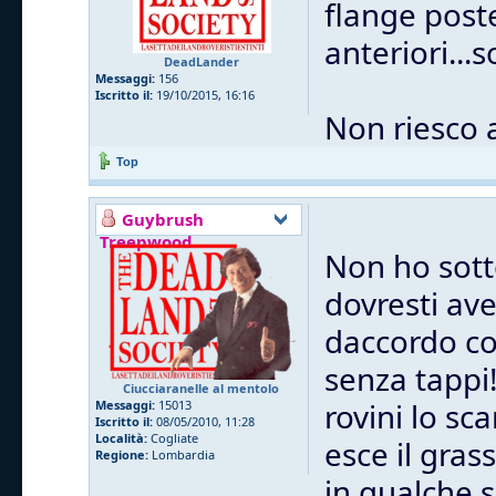
flange post
anteriori...
DeadLander
Messaggi:
156
Iscritto il:
19/10/2015, 16:16
Non riesco 
Top
Guybrush
Treepwood
Non ho sott
dovresti ave
daccordo co
senza tappi
Ciucciaranelle al mentolo
rovini lo sc
Messaggi:
15013
Iscritto il:
08/05/2010, 11:28
Località:
Cogliate
esce il gras
Regione:
Lombardia
in qualche 