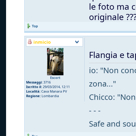
le foto ma c
originale ??
Top
inmicio
Flangia e t
io: "Non cono
Escort
zona..."
Messaggi:
3716
Iscritto il:
29/03/2014, 12:11
Località:
Cava Manara PV
Chicco: "Non
Regione:
Lombardia
- - -
Safe and sou