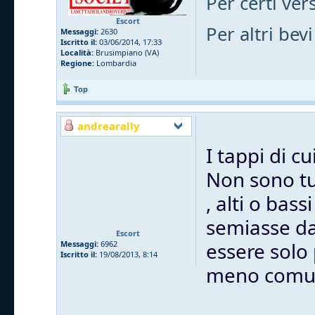
Per certi vers
Escort
Per altri bevi
Messaggi:
2630
Iscritto il:
03/06/2014, 17:33
Località:
Brusimpiano (VA)
Regione:
Lombardia
Top
andrearally
I tappi di c
Non sono tut
, alti o bas
semiasse dal
Escort
essere solo
Messaggi:
6962
Iscritto il:
19/08/2013, 8:14
meno comu