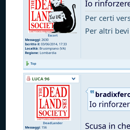
Io rinforzere
Per certi vers
Per altri bevi
Escort
Messaggi:
2630
Iscritto il:
03/06/2014, 17:33
Località:
Brusimpiano (VA)
Regione:
Lombardia
Top
LUCA 96
bradixfero
Io rinforzer
Scusa in che
DeadLander
Messaggi:
156