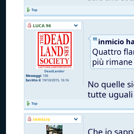
Top
LUCA 96
inmicio ha
Quattro fla
più rimane 
DeadLander
Messaggi:
156
Iscritto il:
19/10/2015, 16:16
No quelle si
tutte uguali
Top
inmicio
Che io sappi