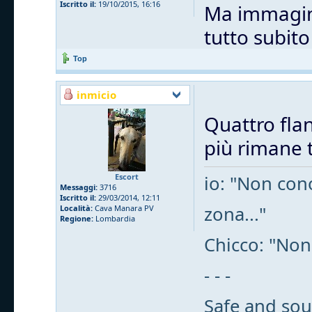
Iscritto il:
19/10/2015, 16:16
Ma immagino
tutto subit
Top
inmicio
Quattro flan
più rimane t
Escort
io: "Non cono
Messaggi:
3716
Iscritto il:
29/03/2014, 12:11
zona..."
Località:
Cava Manara PV
Regione:
Lombardia
Chicco: "Non
- - -
Safe and sou