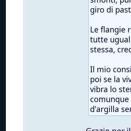
giro di pas
Le flangie
tutte ugual
stessa, cre
Il mio cons
poi se la v
vibra lo st
comunque t
d'argilla s
Grazie per i