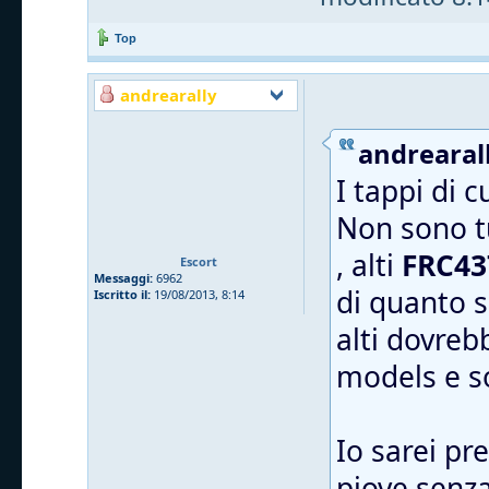
Top
andrearally
andrearall
I tappi di 
Non sono tu
, alti
FRC43
Escort
Messaggi:
6962
di quanto s
Iscritto il:
19/08/2013, 8:14
alti dovreb
models e 
Io sarei pr
piove senza 