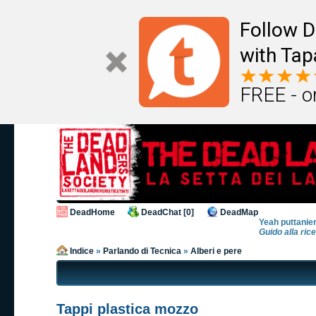
Follow D
with Tap
FREE - o
DeadHome
DeadChat [0]
DeadMap
Yeah puttanier
Guido alla ric
Indice
»
Parlando di Tecnica
»
Alberi e pere
Tappi plastica mozzo