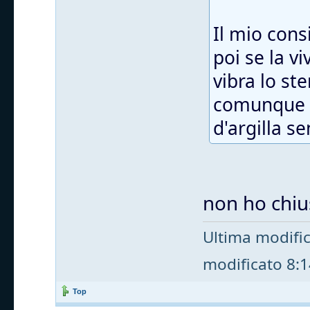
Il mio cons
poi se la v
vibra lo st
comunque t
d'argilla s
non ho chius
Ultima modifi
modificato 8:14
Top