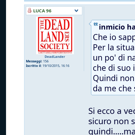
LUCA 96
inmicio ha
Che io sapp
Per la situ
un po' di n
DeadLander
Messaggi:
156
che di suo i
Iscritto il:
19/10/2015, 16:16
Quindi non 
da me che s
Si ecco a ve
sicuro non 
quindi.....m