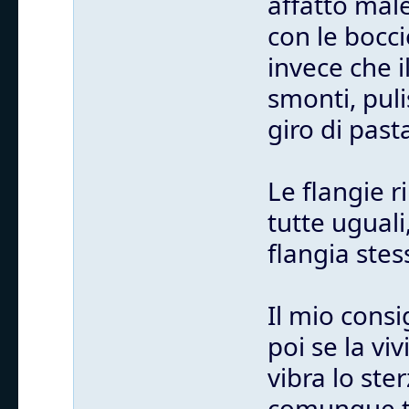
affatto mal
con le bocci
invece che i
smonti, puli
giro di past
Le flangie 
tutte uguali
flangia stes
Il mio consi
poi se la vi
vibra lo st
comunque tu