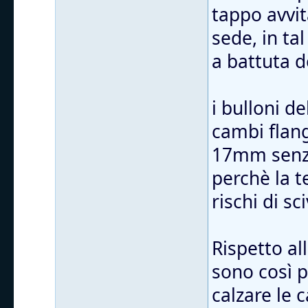
tappo avvit
sede, in ta
a battuta d
i bulloni d
cambi flang
17mm senza
perchè la t
rischi di sc
Rispetto al
sono così 
calzare le 