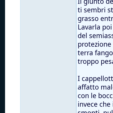
Il giunto d
ti sembri s
grasso entr
Lavarla poi
del semiass
protezione
terra fango
troppo pes
I cappellott
affatto mal
con le bocc
invece che 
smonti, puli