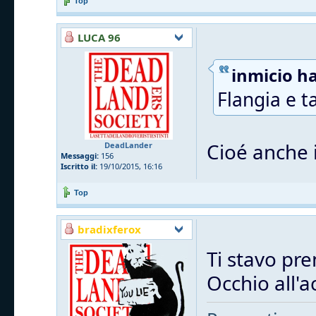
Top
LUCA 96
inmicio ha
Flangia e t
Cioé anche i
DeadLander
Messaggi:
156
Iscritto il:
19/10/2015, 16:16
Top
bradixferox
Ti stavo pre
Occhio all'a