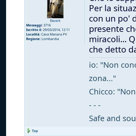
Per la situa
con un po' 
Escort
Messaggi:
3716
presente che
Iscritto il:
29/03/2014, 12:11
Località:
Cava Manara PV
miracoli... 
Regione:
Lombardia
che detto da
io: "Non cono
zona..."
Chicco: "Non
- - -
Safe and sou
Top