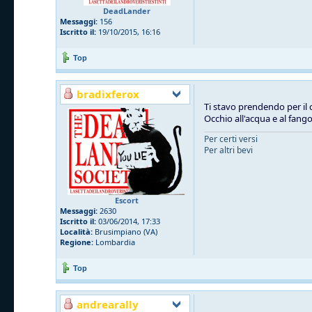
DeadLander
Messaggi:
156
Iscritto il:
19/10/2015, 16:16
Top
bradixferox
Ti stavo prendendo per il 
Occhio all'acqua e al fang
Per certi versi
Per altri bevi
Escort
Messaggi:
2630
Iscritto il:
03/06/2014, 17:33
Località:
Brusimpiano (VA)
Regione:
Lombardia
Top
andrearally