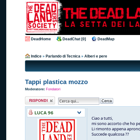
DeadHome
DeadChat [0]
DeadMap
Indice
»
Parlando di Tecnica
»
Alberi e pere
Tappi plastica mozzo
Moderatore:
Fondatori
Rispondi al
messaggio
LUCA 96
Ciao a tutti,
mi sono accorto che ho per
Li rimonto appena aprono 
Succede qualcosa ??