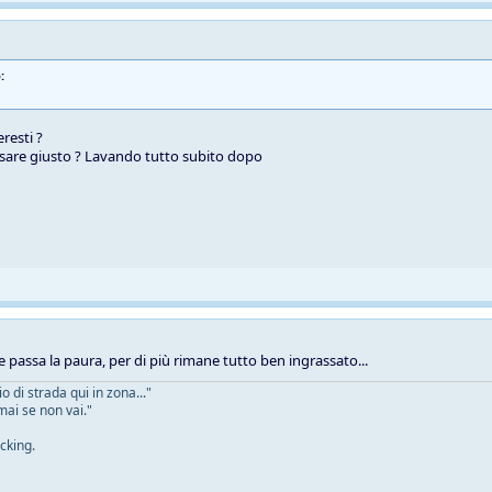
:
resti ?
sare giusto ? Lavando tutto subito dopo
e passa la paura, per di più rimane tutto ben ingrassato...
 di strada qui in zona..."
mai se non vai."
cking.