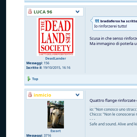
LUCA 96
bradixferox ha scritto
Io rinforzerei tutto!
Scusa in che senso rinforze
Ma immagino di poterla u
DeadLander
Messaggi:
156
Iscritto il:
19/10/2015, 16:16
Top
inmicio
Quattro flange rinforzate 
io: "Non conosco uno straccio
Chicco: "Non le conoscerai 
- - -
Safe and sound. Alive and ki
Escort
Messaggi:
3716