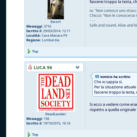
fascerei troppo la testa, c
io: "Non conosco uno straccio
Chicco: "Non le conoscerai 
- - -
Escort
Safe and sound. Alive and ki
Messaggi:
3716
Iscritto il:
29/03/2014, 12:11
Località:
Cava Manara PV
Regione:
Lombardia
Top
LUCA 96
inmicio ha scritto:
Che io sappia sì.
Per la situazione attual
fascerei troppo la testa,
Si ecco a vedere come eran
rispetto a quella originale
DeadLander
Messaggi:
156
Iscritto il:
19/10/2015, 16:16
Top