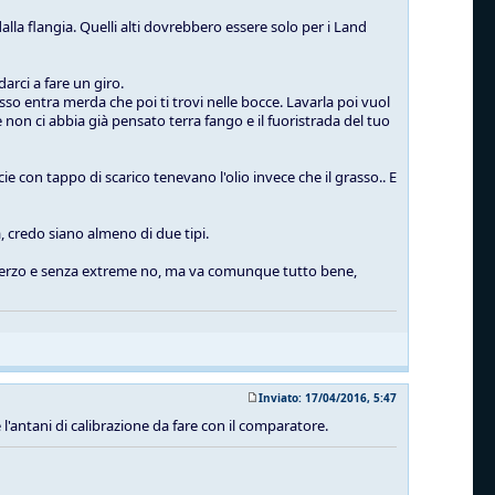
alla flangia. Quelli alti dovrebbero essere solo per i Land
arci a fare un giro.
sso entra merda che poi ti trovi nelle bocce. Lavarla poi vuol
non ci abbia già pensato terra fango e il fuoristrada del tuo
ie con tappo di scarico tenevano l'olio invece che il grasso.. E
, credo siano almeno di due tipi.
lo sterzo e senza extreme no, ma va comunque tutto bene,
Inviato: 17/04/2016, 5:47
 e l'antani di calibrazione da fare con il comparatore.