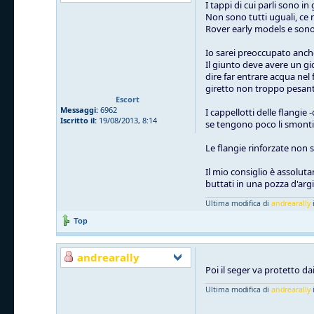
I tappi di cui parli sono 
Non sono tutti uguali, ce n
Rover early models e so
Io sarei preoccupato anche 
Il giunto deve avere un gi
dire far entrare acqua nel
giretto non troppo pesant
Escort
Messaggi:
6962
I cappellotti delle flangie
Iscritto il:
19/08/2013, 8:14
se tengono poco li smonti, 
Le flangie rinforzate non 
Il mio consiglio è assolut
buttati in una pozza d'arg
Ultima modifica di
andrearally
i
Top
andrearally
Poi il seger va protetto dai
Ultima modifica di
andrearally
i