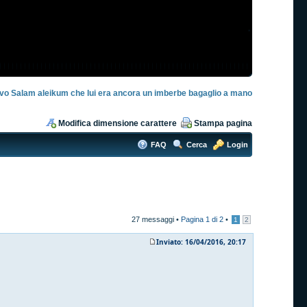
evo Salam aleikum che lui era ancora un imberbe bagaglio a mano
Modifica dimensione carattere
Stampa pagina
FAQ
Cerca
Login
27 messaggi •
Pagina
1
di
2
•
1
2
Inviato: 16/04/2016, 20:17