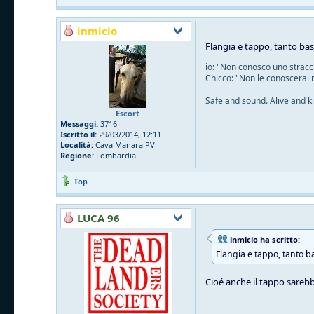
inmicio
Flangia e tappo, tanto ba
io: "Non conosco uno straccio
Chicco: "Non le conoscerai 
- - -
Safe and sound. Alive and ki
Escort
Messaggi:
3716
Iscritto il:
29/03/2014, 12:11
Località:
Cava Manara PV
Regione:
Lombardia
Top
LUCA 96
inmicio ha scritto:
Flangia e tappo, tanto b
Cioé anche il tappo sarebb