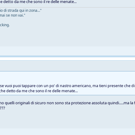
he detto da me che sono il re delle menate...
 di strada qui in zona..."
mai se non vai."
cking.
e se vuoi puoi tappare con un po' di nastro americano, ma tieni presente che di 
 che detto da me che sono il re delle menate...
o quelli originali di sicuro non sono sta protezione assoluta quindi.....ma la
 ???