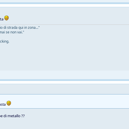
sta
 di strada qui in zona..."
mai se non vai."
cking.
asta
e di metallo ??