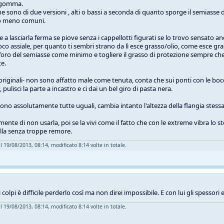
in gomma.
e sono di due versioni , alti o bassi a seconda di quanto sporge il semiasse d
no meno comuni.
a lasciarla ferma se piove senza i cappellotti figurati se lo trovo sensato and
oco assiale, per quanto ti sembri strano da lì esce grasso/olio, come esce gra
 foro del semiasse come minimo e togliere il grasso di protezione sempre che 
e.
 -originali- non sono affatto male come tenuta, conta che sui ponti con le bocc
pulisci la parte a incastro e ci dai un bel giro di pasta nera.
sono assolutamente tutte uguali, cambia intanto l'altezza della flangia stessa
amente di non usarla, poi se la vivi come il fatto che con le extreme vibra 
illa senza troppe remore.
l 19/08/2013, 08:14, modificato 8:14 volte in totale.
 colpi è difficile perderlo così ma non direi impossibile. E con lui gli spessori
l 19/08/2013, 08:14, modificato 8:14 volte in totale.