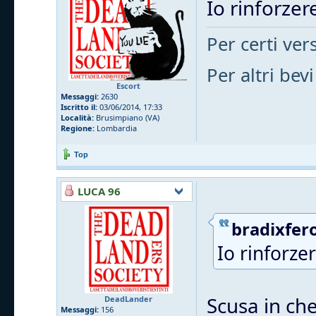
Io rinforzere
Per certi vers
Per altri bevi
Escort
Messaggi:
2630
Iscritto il:
03/06/2014, 17:33
Località:
Brusimpiano (VA)
Regione:
Lombardia
Top
LUCA 96
bradixfero
Io rinforzer
Scusa in che
DeadLander
Messaggi:
156