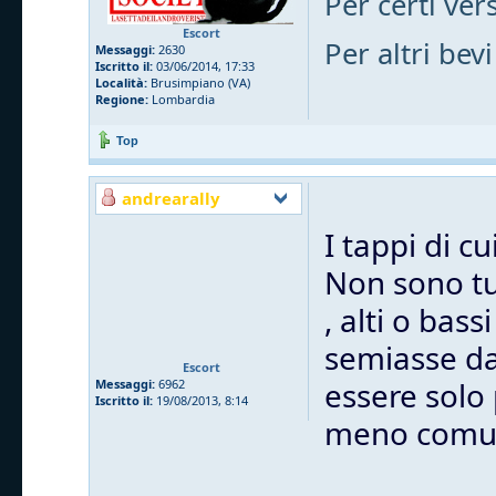
Per certi vers
Escort
Per altri bevi
Messaggi:
2630
Iscritto il:
03/06/2014, 17:33
Località:
Brusimpiano (VA)
Regione:
Lombardia
Top
andrearally
I tappi di c
Non sono tut
, alti o bas
semiasse dal
Escort
essere solo
Messaggi:
6962
Iscritto il:
19/08/2013, 8:14
meno comu