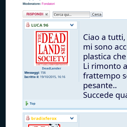
Moderatore:
Fondatori
Rispondi al
messaggio
LUCA 96
Ciao a tutti,
mi sono acc
plastica che
Li rimonto 
DeadLander
frattempo s
Messaggi:
156
Iscritto il:
19/10/2015, 16:16
pesante..
Succede qua
Top
bradixferox