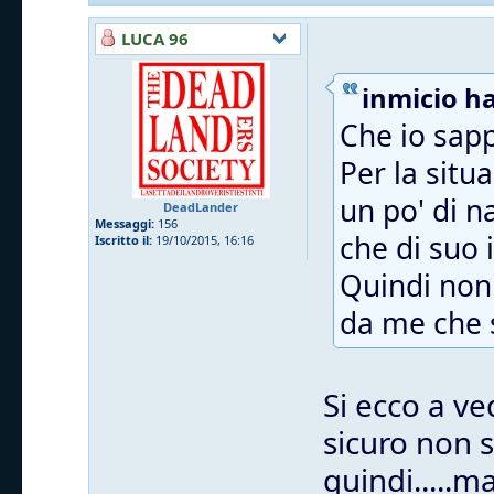
LUCA 96
inmicio ha
Che io sapp
Per la situ
un po' di n
DeadLander
Messaggi:
156
che di suo i
Iscritto il:
19/10/2015, 16:16
Quindi non 
da me che s
Si ecco a ve
sicuro non 
quindi.....m