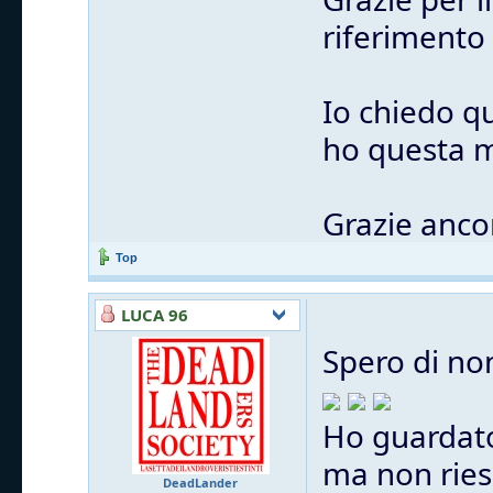
riferimento
Io chiedo q
ho questa m
Grazie anco
Top
LUCA 96
Spero di no
Ho guardato
ma non ries
DeadLander