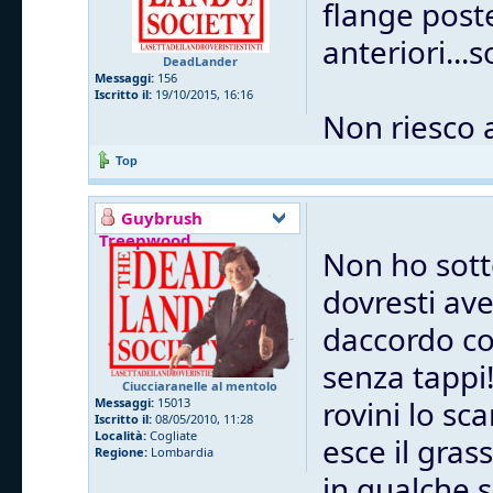
flange post
anteriori...
DeadLander
Messaggi:
156
Iscritto il:
19/10/2015, 16:16
Non riesco 
Top
Guybrush
Treepwood
Non ho sott
dovresti ave
daccordo co
senza tappi
Ciucciaranelle al mentolo
rovini lo sc
Messaggi:
15013
Iscritto il:
08/05/2010, 11:28
Località:
Cogliate
esce il gras
Regione:
Lombardia
in qualche 