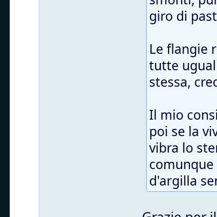
giro di pas
Le flangie
tutte ugual
stessa, cre
Il mio cons
poi se la v
vibra lo st
comunque t
d'argilla s
Grazie per i