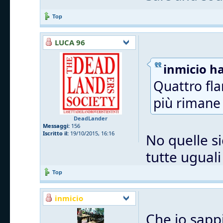
Top
LUCA 96
inmicio ha
Quattro fla
più rimane 
DeadLander
Messaggi:
156
Iscritto il:
19/10/2015, 16:16
No quelle si
tutte uguali
Top
inmicio
Che io sappi