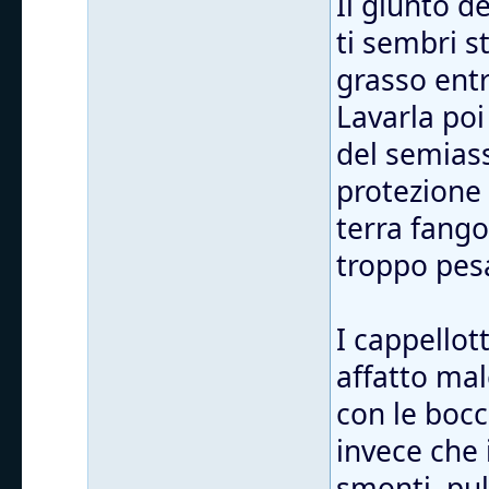
Il giunto d
ti sembri s
grasso entr
Lavarla poi
del semiass
protezione
terra fango
troppo pes
I cappellott
affatto mal
con le bocc
invece che 
smonti, puli