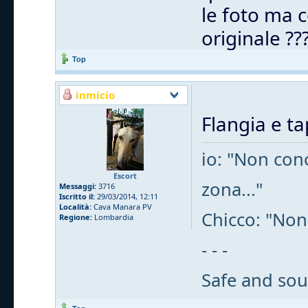
le foto ma c
originale ??
Top
inmicio
Flangia e t
io: "Non cono
Escort
zona..."
Messaggi:
3716
Iscritto il:
29/03/2014, 12:11
Località:
Cava Manara PV
Chicco: "Non
Regione:
Lombardia
- - -
Safe and sou