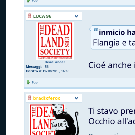
Top
LUCA 96
inmicio ha
Flangia e t
Cioé anche i
DeadLander
Messaggi:
156
Iscritto il:
19/10/2015, 16:16
Top
bradixferox
Ti stavo pre
Occhio all'a