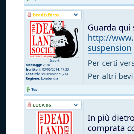
bradixferox
Guarda qui s
http://www.
suspension
Per certi vers
Escort
Messaggi:
2630
Iscritto il:
03/06/2014, 17:33
Per altri bevi
Località:
Brusimpiano (VA)
Regione:
Lombardia
Top
LUCA 96
In più dietr
comprata cos