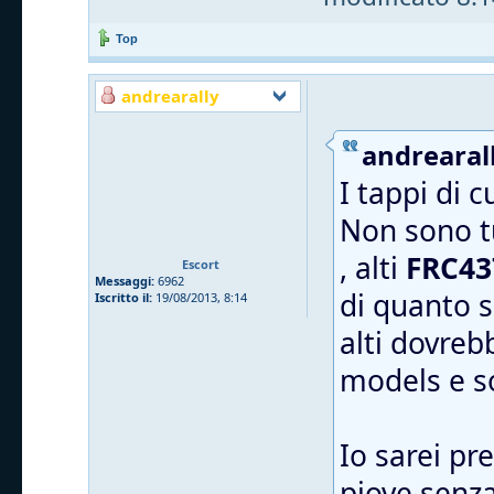
Top
andrearally
andrearall
I tappi di 
Non sono tu
, alti
FRC43
Escort
Messaggi:
6962
di quanto s
Iscritto il:
19/08/2013, 8:14
alti dovreb
models e 
Io sarei pr
piove senza 