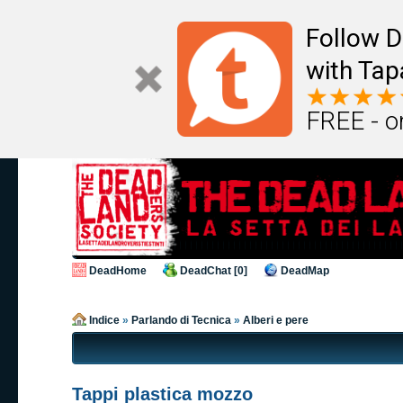
Follow D
with Tap
FREE - o
DeadHome
DeadChat [0]
DeadMap
Indice
»
Parlando di Tecnica
»
Alberi e pere
Tappi plastica mozzo