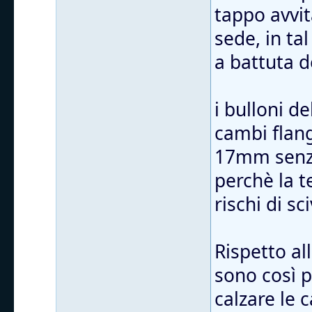
tappo avvit
sede, in ta
a battuta d
i bulloni d
cambi flang
17mm senza
perchè la t
rischi di sc
Rispetto al
sono così 
calzare le 