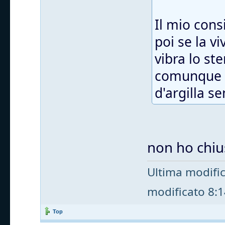
Il mio cons
poi se la v
vibra lo st
comunque t
d'argilla s
non ho chius
Ultima modifi
modificato 8:14
Top