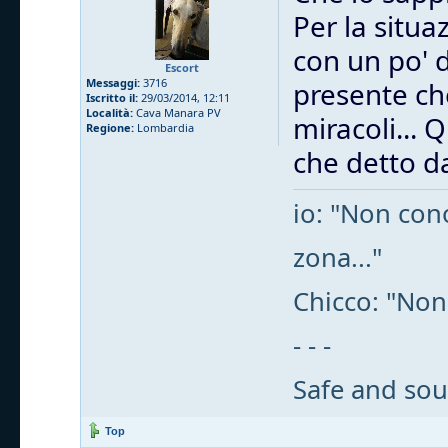
Per la situa
con un po' 
Escort
Messaggi:
3716
presente che
Iscritto il:
29/03/2014, 12:11
Località:
Cava Manara PV
miracoli... 
Regione:
Lombardia
che detto da
io: "Non cono
zona..."
Chicco: "Non
- - -
Safe and sou
Top