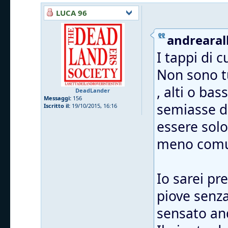
LUCA 96
andrearall
I tappi di 
Non sono tu
, alti o ba
DeadLander
Messaggi:
156
semiasse da
Iscritto il:
19/10/2015, 16:16
essere solo
meno comu
Io sarei pr
piove senza 
sensato and