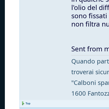
l'olio del d
sono fissati
non filtra nu
Sent from m
Quando parti
troverai sic
"Calboni spa
1600 Fantozzi
Top