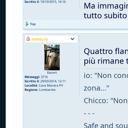
Iscritto il:
19/10/2015, 16:16
Ma immagino
tutto subit
Top
inmicio
Quattro flan
più rimane t
Escort
io: "Non cono
Messaggi:
3716
Iscritto il:
29/03/2014, 12:11
zona..."
Località:
Cava Manara PV
Regione:
Lombardia
Chicco: "Non
- - -
Safe and sou