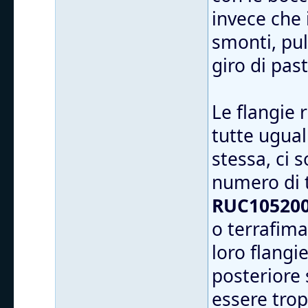
invece che 
smonti, puli
giro di pas
Le flangie
tutte ugual
stessa, ci 
numero di 
RUC105200
o terrafima
loro flangi
posteriore 
essere trop