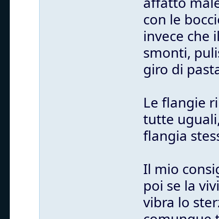
affatto mal
con le bocci
invece che i
smonti, puli
giro di past
Le flangie 
tutte uguali
flangia stes
Il mio consi
poi se la vi
vibra lo st
comunque tu