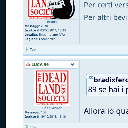
Per certi vers
Per altri bevi
Escort
Messaggi:
2630
Iscritto il:
03/06/2014, 17:33
Località:
Brusimpiano (VA)
Regione:
Lombardia
Top
LUCA 96
bradixfero
89 se hai i 
Allora io qu
DeadLander
Messaggi:
156
Iscritto il:
19/10/2015, 16:16
Top