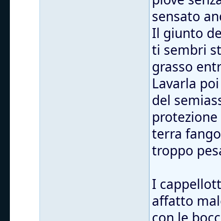
sensato and
Il giunto d
ti sembri s
grasso entr
Lavarla poi
del semiass
protezione
terra fango
troppo pes
I cappellott
affatto mal
con le bocc