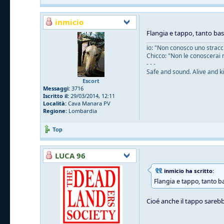
inmicio
Flangia e tappo, tanto ba
io: "Non conosco uno straccio
Chicco: "Non le conoscerai 
- - -
Safe and sound. Alive and ki
Escort
Messaggi:
3716
Iscritto il:
29/03/2014, 12:11
Località:
Cava Manara PV
Regione:
Lombardia
Top
LUCA 96
inmicio ha scritto:
Flangia e tappo, tanto b
Cioé anche il tappo sarebb