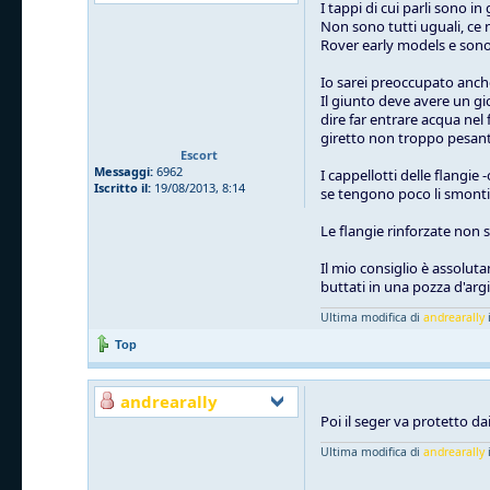
I tappi di cui parli sono 
Non sono tutti uguali, ce n
Rover early models e so
Io sarei preoccupato anche 
Il giunto deve avere un gi
dire far entrare acqua nel
giretto non troppo pesant
Escort
Messaggi:
6962
I cappellotti delle flangie
Iscritto il:
19/08/2013, 8:14
se tengono poco li smonti, 
Le flangie rinforzate non 
Il mio consiglio è assolut
buttati in una pozza d'arg
Ultima modifica di
andrearally
i
Top
andrearally
Poi il seger va protetto dai
Ultima modifica di
andrearally
i