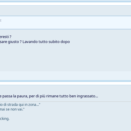
:
resti ?
sare giusto ? Lavando tutto subito dopo
e passa la paura, per di più rimane tutto ben ingrassato...
 di strada qui in zona..."
mai se non vai."
cking.