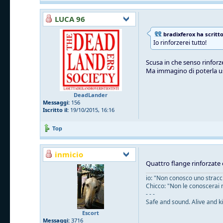
LUCA 96
bradixferox ha scritto
Io rinforzerei tutto!
Scusa in che senso rinforze
Ma immagino di poterla u
DeadLander
Messaggi:
156
Iscritto il:
19/10/2015, 16:16
Top
inmicio
Quattro flange rinforzate 
io: "Non conosco uno straccio
Chicco: "Non le conoscerai 
- - -
Safe and sound. Alive and ki
Escort
Messaggi:
3716