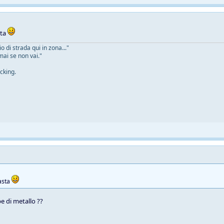
sta
 di strada qui in zona..."
mai se non vai."
cking.
asta
e di metallo ??