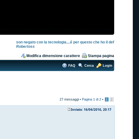
son negato con la tecnologia....è per questo che ho il def
Robertoss
Modifica dimensione carattere
Stampa pagina
FAQ
Cerca
Login
27 messaggi •
Pagina
1
di
2
•
1
2
Inviato: 16/04/2016, 20:17