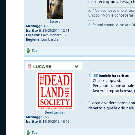
fascerei troppo la testa, c
io: "Non conosco uno straccio
Chicco: "Non le conoscerai 
- - -
Escort
Safe and sound. Alive and ki
Messaggi:
3716
Iscritto il:
29/03/2014, 12:11
Località:
Cava Manara PV
Regione:
Lombardia
Top
LUCA 96
inmicio ha scritto:
Che io sappia sì.
Per la situazione attual
fascerei troppo la testa,
Si ecco a vedere come eran
rispetto a quella originale
DeadLander
Messaggi:
156
Iscritto il:
19/10/2015, 16:16
Top