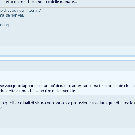
he detto da me che sono il re delle menate...
 di strada qui in zona..."
mai se non vai."
cking.
e se vuoi puoi tappare con un po' di nastro americano, ma tieni presente che di 
 che detto da me che sono il re delle menate...
o quelli originali di sicuro non sono sta protezione assoluta quindi.....ma la
 ???