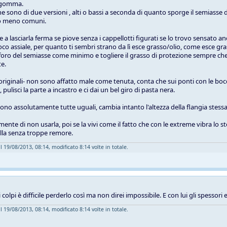
in gomma.
e sono di due versioni , alti o bassi a seconda di quanto sporge il semiasse d
no meno comuni.
a lasciarla ferma se piove senza i cappellotti figurati se lo trovo sensato and
oco assiale, per quanto ti sembri strano da lì esce grasso/olio, come esce gra
 foro del semiasse come minimo e togliere il grasso di protezione sempre che 
e.
 -originali- non sono affatto male come tenuta, conta che sui ponti con le bocc
pulisci la parte a incastro e ci dai un bel giro di pasta nera.
sono assolutamente tutte uguali, cambia intanto l'altezza della flangia stessa
amente di non usarla, poi se la vivi come il fatto che con le extreme vibra 
illa senza troppe remore.
l 19/08/2013, 08:14, modificato 8:14 volte in totale.
 colpi è difficile perderlo così ma non direi impossibile. E con lui gli spessori
l 19/08/2013, 08:14, modificato 8:14 volte in totale.