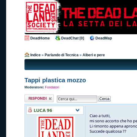
DeadHome
DeadChat [0]
DeadMap
Indice
»
Parlando di Tecnica
»
Alberi e pere
Tappi plastica mozzo
Moderatore:
Fondatori
Rispondi al
messaggio
LUCA 96
Ciao a tutti,
mi sono accorto che ho per
Li rimonto appena aprono 
Succede qualcosa ??