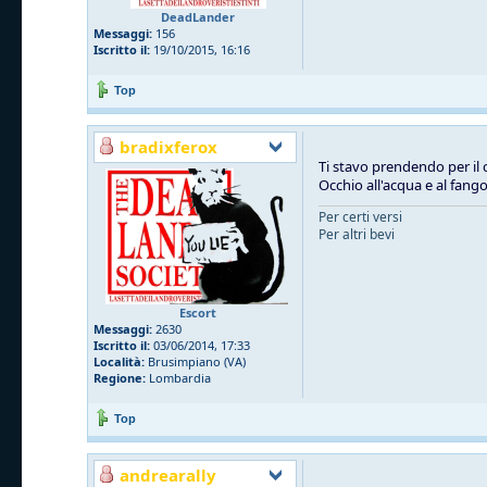
DeadLander
Messaggi:
156
Iscritto il:
19/10/2015, 16:16
Top
bradixferox
Ti stavo prendendo per il 
Occhio all'acqua e al fang
Per certi versi
Per altri bevi
Escort
Messaggi:
2630
Iscritto il:
03/06/2014, 17:33
Località:
Brusimpiano (VA)
Regione:
Lombardia
Top
andrearally