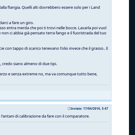
alla flangia. Quelli alti dovrebbero essere solo per i Land
arci a fare un giro.
sso entra merda che poi ti trovi nelle bocce. Lavarla poi vuol
non ci abbia già pensato terra fango e il fuoristrada del tuo
ie con tappo di scarico tenevano l'olio invece che il grasso.. E
, credo siano almeno di due tipi.
lo sterzo e senza extreme no, ma va comunque tutto bene,
Inviato: 17/04/2016, 5:47
 e l'antani di calibrazione da fare con il comparatore.