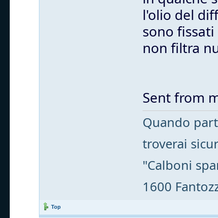
l'olio del d
sono fissati
non filtra nu
Sent from m
Quando parti
troverai sic
"Calboni spa
1600 Fantozzi
Top