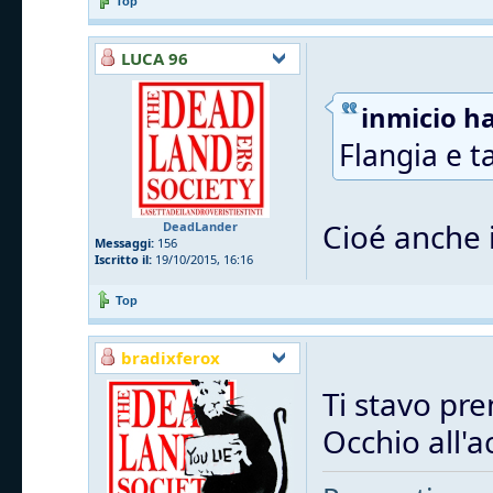
Top
LUCA 96
inmicio ha
Flangia e t
Cioé anche i
DeadLander
Messaggi:
156
Iscritto il:
19/10/2015, 16:16
Top
bradixferox
Ti stavo pre
Occhio all'a