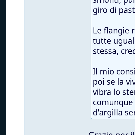
giro di pas
Le flangie
tutte ugual
stessa, cre
Il mio cons
poi se la v
vibra lo st
comunque t
d'argilla s
Grazie per i