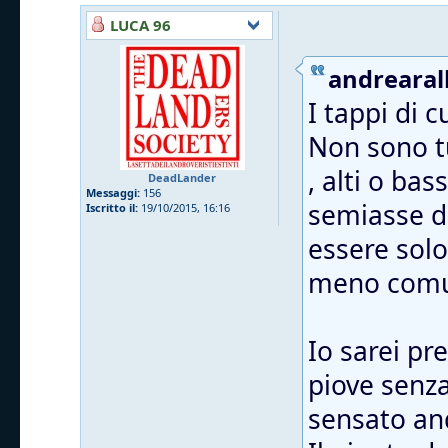
LUCA 96
andrearall
I tappi di 
Non sono tu
, alti o ba
DeadLander
Messaggi:
156
semiasse da
Iscritto il:
19/10/2015, 16:16
essere solo
meno comu
Io sarei pr
piove senza 
sensato and