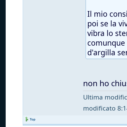
Il mio cons
poi se la v
vibra lo st
comunque t
d'argilla s
non ho chius
Ultima modifi
modificato 8:14
Top