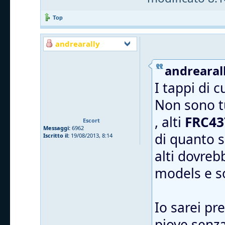
Top
andrearally
andrearall
I tappi di 
Non sono tu
, alti
FRC43
Escort
Messaggi:
6962
di quanto s
Iscritto il:
19/08/2013, 8:14
alti dovreb
models e 
Io sarei pr
piove senza 