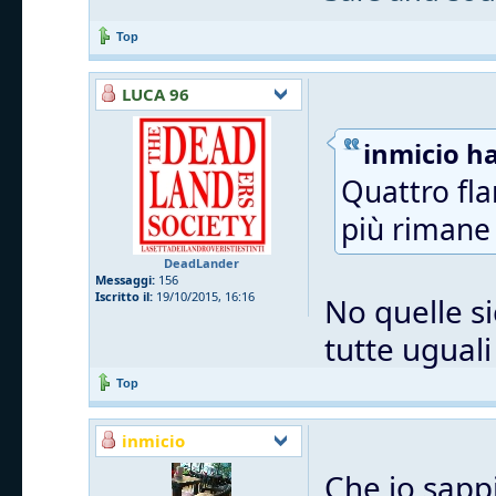
Top
LUCA 96
inmicio ha
Quattro fla
più rimane 
DeadLander
Messaggi:
156
Iscritto il:
19/10/2015, 16:16
No quelle si
tutte uguali
Top
inmicio
Che io sappi