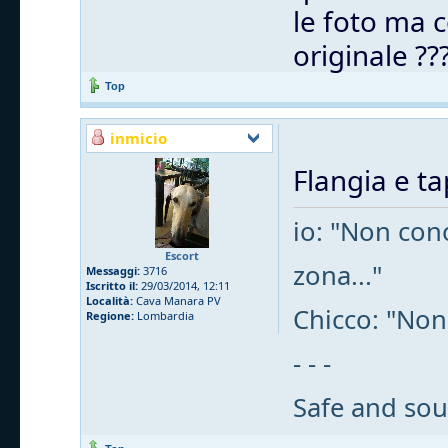
le foto ma c
originale ??
Top
inmicio
Flangia e t
io: "Non cono
Escort
zona..."
Messaggi:
3716
Iscritto il:
29/03/2014, 12:11
Località:
Cava Manara PV
Chicco: "Non
Regione:
Lombardia
- - -
Safe and sou