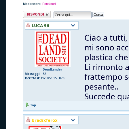
Moderatore:
Fondatori
Rispondi al
messaggio
LUCA 96
Ciao a tutti,
mi sono acc
plastica che
Li rimonto 
DeadLander
frattempo s
Messaggi:
156
Iscritto il:
19/10/2015, 16:16
pesante..
Succede qua
Top
bradixferox