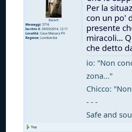
Per la situa
con un po' 
Escort
Messaggi:
3716
presente che
Iscritto il:
29/03/2014, 12:11
Località:
Cava Manara PV
miracoli... 
Regione:
Lombardia
che detto da
io: "Non cono
zona..."
Chicco: "Non
- - -
Safe and sou
Top