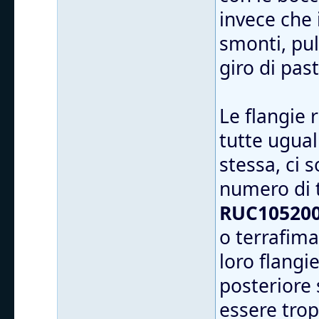
invece che 
smonti, puli
giro di pas
Le flangie
tutte ugual
stessa, ci 
numero di 
RUC105200
o terrafima
loro flangi
posteriore 
essere trop