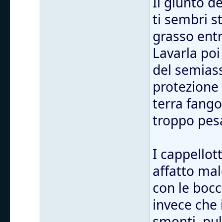
Il giunto d
ti sembri s
grasso entr
Lavarla poi
del semiass
protezione
terra fango
troppo pes
I cappellott
affatto mal
con le bocc
invece che 
smonti, puli