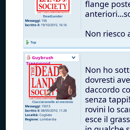
flange post
anteriori...
DeadLander
Messaggi:
156
Iscritto il:
19/10/2015, 16:16
Non riesco 
Top
Guybrush
Treepwood
Non ho sott
dovresti ave
daccordo co
senza tappi
Ciucciaranelle al mentolo
rovini lo sc
Messaggi:
15013
Iscritto il:
08/05/2010, 11:28
Località:
Cogliate
esce il gras
Regione:
Lombardia
in qualche 