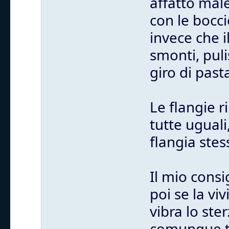
affatto mal
con le bocci
invece che i
smonti, puli
giro di past
Le flangie 
tutte uguali
flangia stes
Il mio consi
poi se la vi
vibra lo st
comunque tu