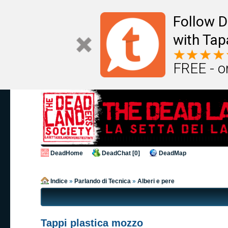
Follow D
with Tap
FREE - o
DeadHome
DeadChat [0]
DeadMap
Indice
»
Parlando di Tecnica
»
Alberi e pere
Tappi plastica mozzo