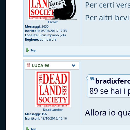
Per certi vers
Per altri bevi
Escort
Messaggi:
2630
Iscritto il:
03/06/2014, 17:33
Località:
Brusimpiano (VA)
Regione:
Lombardia
Top
LUCA 96
bradixfero
89 se hai i 
Allora io qu
DeadLander
Messaggi:
156
Iscritto il:
19/10/2015, 16:16
Top