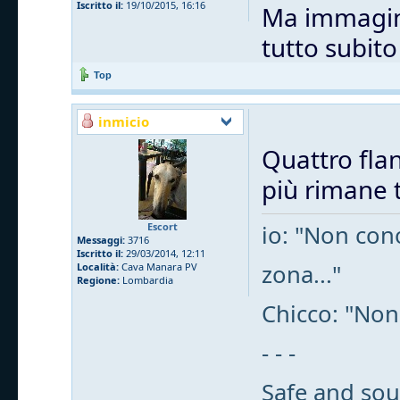
Iscritto il:
19/10/2015, 16:16
Ma immagino
tutto subit
Top
inmicio
Quattro flan
più rimane t
Escort
io: "Non cono
Messaggi:
3716
Iscritto il:
29/03/2014, 12:11
zona..."
Località:
Cava Manara PV
Regione:
Lombardia
Chicco: "Non
- - -
Safe and sou