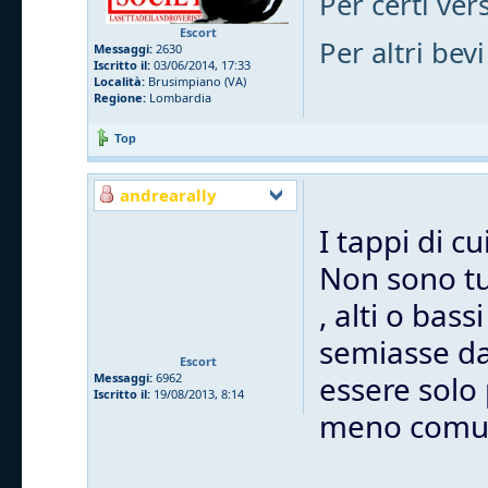
Per certi vers
Escort
Per altri bevi
Messaggi:
2630
Iscritto il:
03/06/2014, 17:33
Località:
Brusimpiano (VA)
Regione:
Lombardia
Top
andrearally
I tappi di c
Non sono tut
, alti o bas
semiasse dal
Escort
essere solo
Messaggi:
6962
Iscritto il:
19/08/2013, 8:14
meno comu