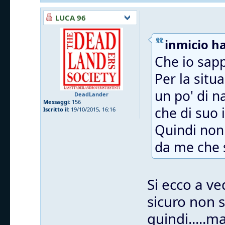
LUCA 96
inmicio ha
Che io sapp
Per la situ
un po' di n
DeadLander
Messaggi:
156
che di suo i
Iscritto il:
19/10/2015, 16:16
Quindi non 
da me che s
Si ecco a ve
sicuro non 
quindi.....m