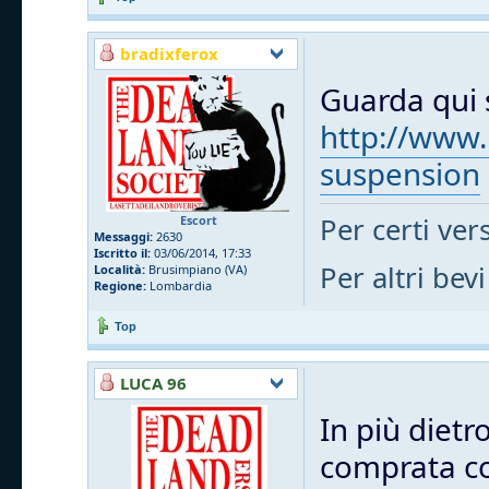
bradixferox
Guarda qui s
http://www.
suspension
Per certi vers
Escort
Messaggi:
2630
Iscritto il:
03/06/2014, 17:33
Per altri bevi
Località:
Brusimpiano (VA)
Regione:
Lombardia
Top
LUCA 96
In più dietr
comprata cos