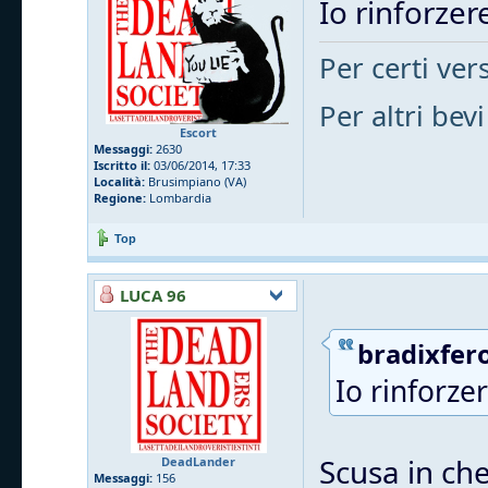
Io rinforzere
Per certi vers
Per altri bevi
Escort
Messaggi:
2630
Iscritto il:
03/06/2014, 17:33
Località:
Brusimpiano (VA)
Regione:
Lombardia
Top
LUCA 96
bradixfero
Io rinforzer
Scusa in che
DeadLander
Messaggi:
156