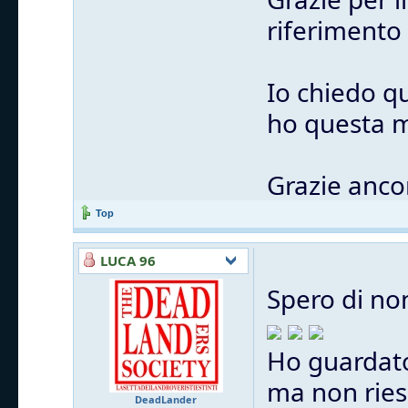
riferimento
Io chiedo q
ho questa m
Grazie anco
Top
LUCA 96
Spero di no
Ho guardato
ma non ries
DeadLander