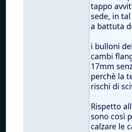
tappo avvit
sede, in ta
a battuta d
i bulloni d
cambi flang
17mm senza
perchè la t
rischi di sc
Rispetto al
sono così 
calzare le 