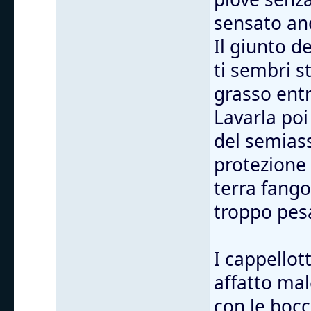
sensato and
Il giunto d
ti sembri s
grasso entr
Lavarla poi
del semiass
protezione
terra fango
troppo pes
I cappellott
affatto mal
con le bocc