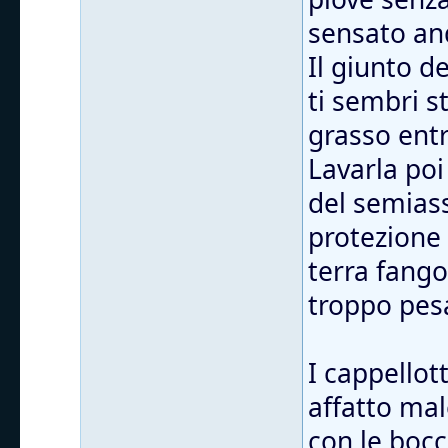
sensato and
Il giunto d
ti sembri s
grasso entr
Lavarla poi
del semiass
protezione
terra fango
troppo pes
I cappellott
affatto mal
con le bocc