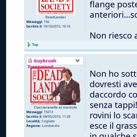
flange post
anteriori...
DeadLander
Messaggi:
156
Iscritto il:
19/10/2015, 16:16
Non riesco 
Top
Guybrush
Treepwood
Non ho sott
dovresti ave
daccordo co
senza tappi
Ciucciaranelle al mentolo
rovini lo sc
Messaggi:
15013
Iscritto il:
08/05/2010, 11:28
Località:
Cogliate
esce il gras
Regione:
Lombardia
in qualche 