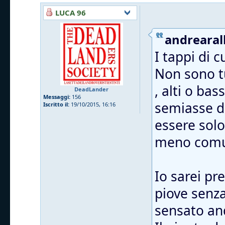
LUCA 96
andrearall
I tappi di 
Non sono tu
, alti o ba
DeadLander
Messaggi:
156
semiasse da
Iscritto il:
19/10/2015, 16:16
essere solo
meno comu
Io sarei pr
piove senza 
sensato and