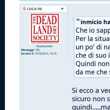
LUCA 96
inmicio ha
Che io sapp
Per la situ
un po' di n
DeadLander
Messaggi:
156
che di suo i
Iscritto il:
19/10/2015, 16:16
Quindi non 
da me che s
Si ecco a ve
sicuro non 
quindi.....m