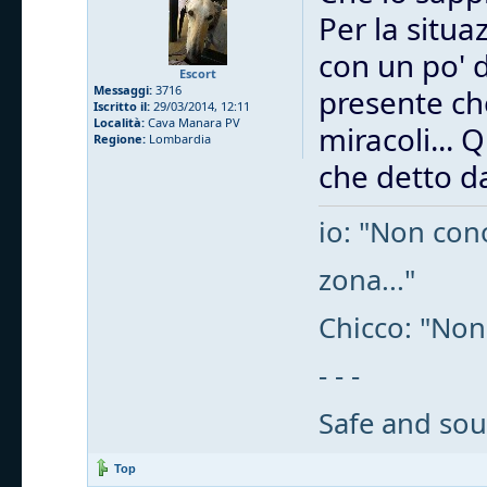
Per la situa
con un po' 
Escort
Messaggi:
3716
presente che
Iscritto il:
29/03/2014, 12:11
Località:
Cava Manara PV
miracoli... 
Regione:
Lombardia
che detto da
io: "Non cono
zona..."
Chicco: "Non
- - -
Safe and sou
Top