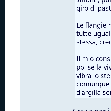
giro di pas
Le flangie
tutte ugual
stessa, cre
Il mio cons
poi se la v
vibra lo st
comunque t
d'argilla s
Grazie per i