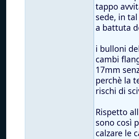
tappo avvit
sede, in ta
a battuta d
i bulloni d
cambi flang
17mm senza
perchè la t
rischi di sc
Rispetto al
sono così 
calzare le 