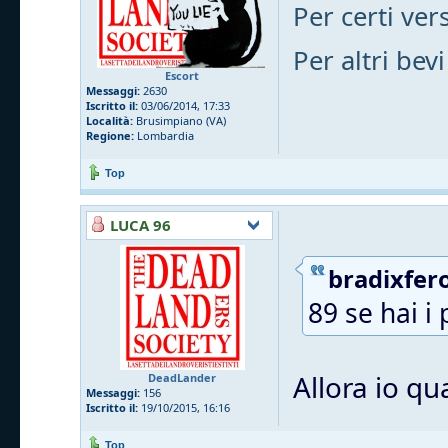
Per certi vers
Per altri bevi
Escort
Messaggi:
2630
Iscritto il:
03/06/2014, 17:33
Località:
Brusimpiano (VA)
Regione:
Lombardia
Top
LUCA 96
bradixfero
89 se hai i 
Allora io qu
DeadLander
Messaggi:
156
Iscritto il:
19/10/2015, 16:16
Top