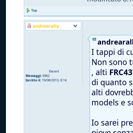
Top
andrearally
andrearall
I tappi di 
Non sono tu
, alti
FRC43
Escort
Messaggi:
6962
di quanto s
Iscritto il:
19/08/2013, 8:14
alti dovreb
models e 
Io sarei pr
piove senza 