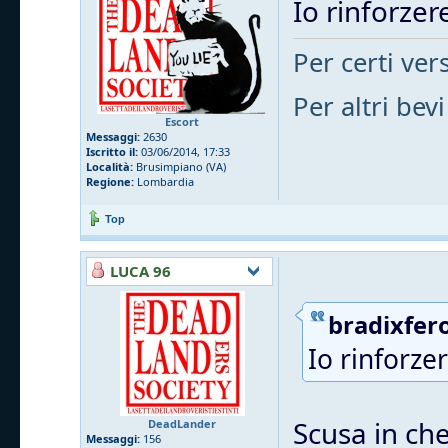
Io rinforzere
Per certi vers
Per altri bevi
Escort
Messaggi:
2630
Iscritto il:
03/06/2014, 17:33
Località:
Brusimpiano (VA)
Regione:
Lombardia
Top
LUCA 96
bradixfero
Io rinforzer
Scusa in che
DeadLander
Messaggi:
156