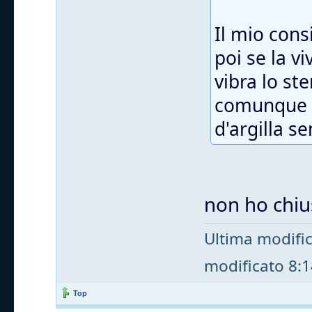
Il mio cons
poi se la v
vibra lo st
comunque t
d'argilla s
non ho chius
Ultima modifi
modificato 8:14
Top