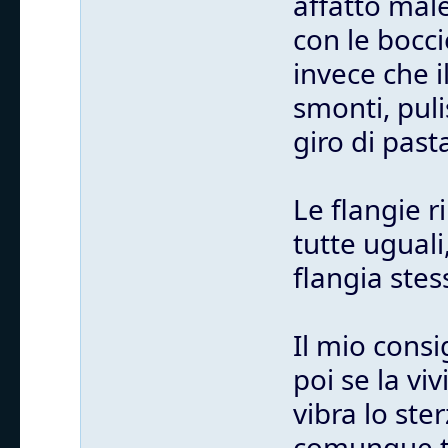
affatto mal
con le bocci
invece che i
smonti, puli
giro di past
Le flangie 
tutte uguali
flangia stes
Il mio consi
poi se la vi
vibra lo st
comunque tu