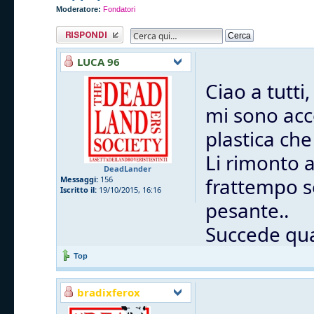
Moderatore:
Fondatori
Rispondi al
messaggio
LUCA 96
Ciao a tutti,
mi sono acc
plastica che
Li rimonto 
DeadLander
frattempo s
Messaggi:
156
Iscritto il:
19/10/2015, 16:16
pesante..
Succede qua
Top
bradixferox