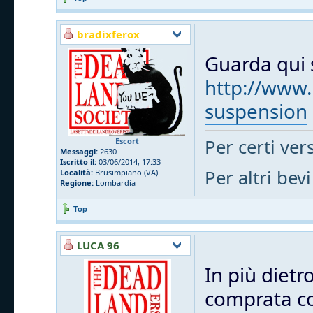
bradixferox
Guarda qui s
http://www.
suspension
Per certi vers
Escort
Messaggi:
2630
Iscritto il:
03/06/2014, 17:33
Per altri bevi
Località:
Brusimpiano (VA)
Regione:
Lombardia
Top
LUCA 96
In più dietr
comprata cos