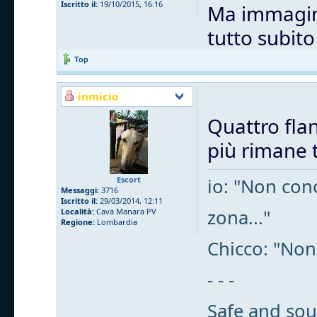
Iscritto il:
19/10/2015, 16:16
Ma immagino
tutto subit
Top
inmicio
Quattro flan
più rimane t
Escort
io: "Non cono
Messaggi:
3716
Iscritto il:
29/03/2014, 12:11
zona..."
Località:
Cava Manara PV
Regione:
Lombardia
Chicco: "Non
- - -
Safe and sou