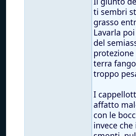
Il giunto d
ti sembri s
grasso entr
Lavarla poi
del semiass
protezione
terra fango
troppo pes
I cappellott
affatto mal
con le bocc
invece che 
smonti, puli