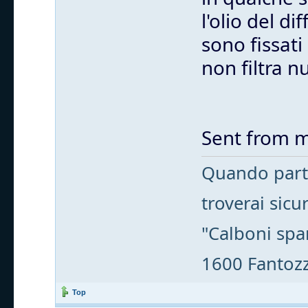
l'olio del d
sono fissati
non filtra nu
Sent from m
Quando parti
troverai sic
"Calboni spa
1600 Fantozzi
Top