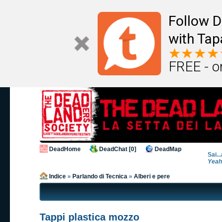
Follow D
with Tap
FREE - o
DeadHome
DeadChat [0]
DeadMap
Sai..
Yeah
Indice
»
Parlando di Tecnica
»
Alberi e pere
Tappi plastica mozzo