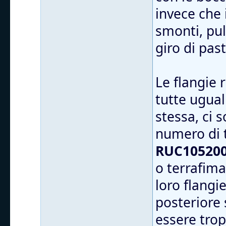
invece che 
smonti, puli
giro di pas
Le flangie
tutte ugual
stessa, ci 
numero di 
RUC105200
o terrafima
loro flangi
posteriore 
essere trop