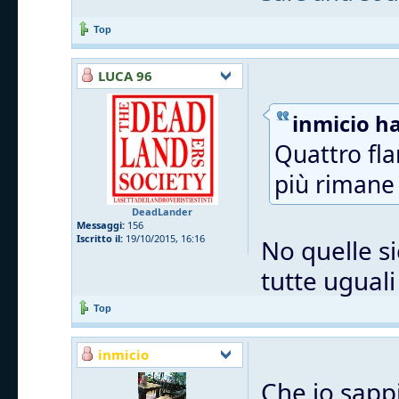
Top
LUCA 96
inmicio ha
Quattro fla
più rimane 
DeadLander
Messaggi:
156
Iscritto il:
19/10/2015, 16:16
No quelle si
tutte uguali
Top
inmicio
Che io sappi