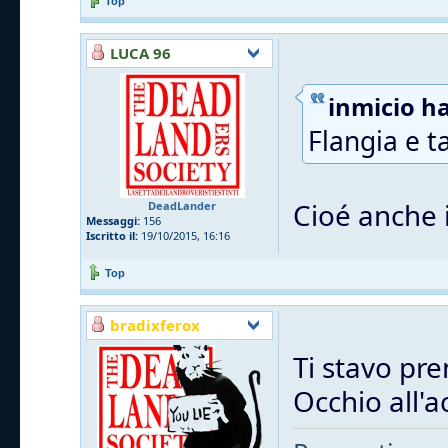
Top
LUCA 96
inmicio ha
Flangia e t
Cioé anche i
DeadLander
Messaggi:
156
Iscritto il:
19/10/2015, 16:16
Top
bradixferox
Ti stavo pre
Occhio all'a