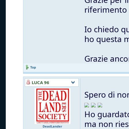
riferimento
Io chiedo q
ho questa m
Grazie anco
Top
LUCA 96
Spero di no
Ho guardato
ma non ries
DeadLander