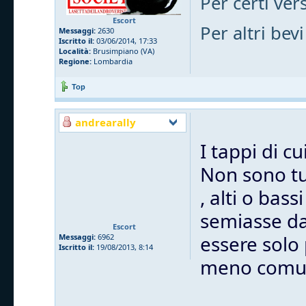
Per certi vers
Escort
Per altri bevi
Messaggi:
2630
Iscritto il:
03/06/2014, 17:33
Località:
Brusimpiano (VA)
Regione:
Lombardia
Top
andrearally
I tappi di c
Non sono tut
, alti o bas
semiasse dal
Escort
essere solo
Messaggi:
6962
Iscritto il:
19/08/2013, 8:14
meno comu