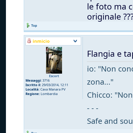
le foto ma c
originale ??
Top
inmicio
Flangia e t
io: "Non cono
Escort
zona..."
Messaggi:
3716
Iscritto il:
29/03/2014, 12:11
Località:
Cava Manara PV
Chicco: "Non
Regione:
Lombardia
- - -
Safe and sou