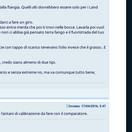
alla flangia. Quelli alti dovrebbero essere solo per i Land
arci a fare un giro.
sso entra merda che poi ti trovi nelle bocce. Lavarla poi vuol
non ci abbia già pensato terra fango e il fuoristrada del tuo
ie con tappo di scarico tenevano l'olio invece che il grasso.. E
, credo siano almeno di due tipi.
lo sterzo e senza extreme no, ma va comunque tutto bene,
Inviato: 17/04/2016, 5:47
 e l'antani di calibrazione da fare con il comparatore.