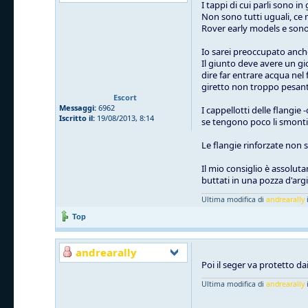
I tappi di cui parli sono 
Non sono tutti uguali, ce n
Rover early models e so
Io sarei preoccupato anche 
Il giunto deve avere un gi
dire far entrare acqua nel
giretto non troppo pesant
Escort
Messaggi:
6962
I cappellotti delle flangie
Iscritto il:
19/08/2013, 8:14
se tengono poco li smonti, 
Le flangie rinforzate non 
Il mio consiglio è assolut
buttati in una pozza d'arg
Ultima modifica di
andrearally
i
Top
andrearally
Poi il seger va protetto dai
Ultima modifica di
andrearally
i