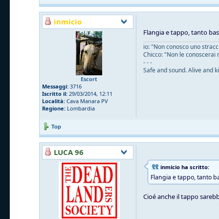
inmicio
Flangia e tappo, tanto ba
io: "Non conosco uno straccio
Chicco: "Non le conoscerai 
- - -
Safe and sound. Alive and ki
Escort
Messaggi:
3716
Iscritto il:
29/03/2014, 12:11
Località:
Cava Manara PV
Regione:
Lombardia
Top
LUCA 96
inmicio ha scritto:
Flangia e tappo, tanto b
Cioé anche il tappo sarebb