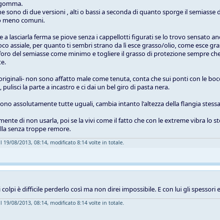
in gomma.
e sono di due versioni , alti o bassi a seconda di quanto sporge il semiasse d
no meno comuni.
a lasciarla ferma se piove senza i cappellotti figurati se lo trovo sensato and
oco assiale, per quanto ti sembri strano da lì esce grasso/olio, come esce gra
 foro del semiasse come minimo e togliere il grasso di protezione sempre che 
e.
 -originali- non sono affatto male come tenuta, conta che sui ponti con le bocc
pulisci la parte a incastro e ci dai un bel giro di pasta nera.
sono assolutamente tutte uguali, cambia intanto l'altezza della flangia stessa
amente di non usarla, poi se la vivi come il fatto che con le extreme vibra 
illa senza troppe remore.
l 19/08/2013, 08:14, modificato 8:14 volte in totale.
 colpi è difficile perderlo così ma non direi impossibile. E con lui gli spessori
l 19/08/2013, 08:14, modificato 8:14 volte in totale.