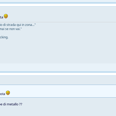
sta
 di strada qui in zona..."
mai se non vai."
cking.
asta
e di metallo ??