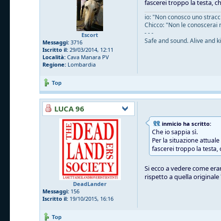
fascerei troppo la testa, c
io: "Non conosco uno straccio
Chicco: "Non le conoscerai 
- - -
Escort
Safe and sound. Alive and ki
Messaggi:
3716
Iscritto il:
29/03/2014, 12:11
Località:
Cava Manara PV
Regione:
Lombardia
Top
LUCA 96
inmicio ha scritto:
Che io sappia sì.
Per la situazione attual
fascerei troppo la testa,
Si ecco a vedere come eran
rispetto a quella originale
DeadLander
Messaggi:
156
Iscritto il:
19/10/2015, 16:16
Top