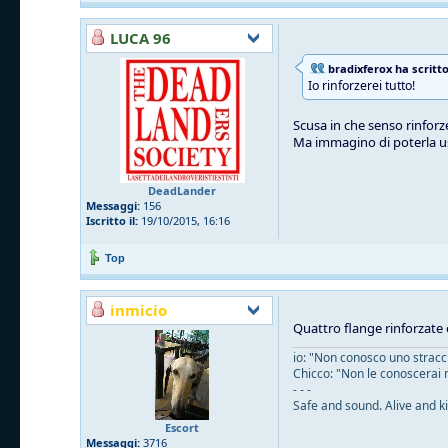
LUCA 96
bradixferox ha scritto
Io rinforzerei tutto!
Scusa in che senso rinforze
Ma immagino di poterla u
DeadLander
Messaggi:
156
Iscritto il:
19/10/2015, 16:16
Top
inmicio
Quattro flange rinforzate 
io: "Non conosco uno straccio
Chicco: "Non le conoscerai 
- - -
Safe and sound. Alive and ki
Escort
Messaggi:
3716