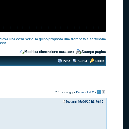
oleva una cosa seria, io gli ho proposto una trombata a settimana
sal
Modifica dimensione carattere
Stampa pagina
FAQ
Cerca
Login
27 messaggi •
Pagina
1
di
2
•
1
2
Inviato: 16/04/2016, 20:17