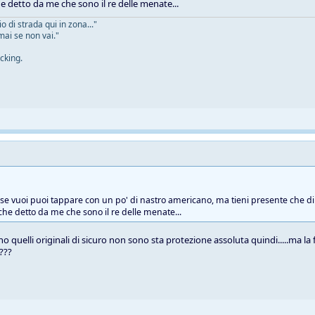
he detto da me che sono il re delle menate...
 di strada qui in zona..."
mai se non vai."
cking.
e se vuoi puoi tappare con un po' di nastro americano, ma tieni presente che di 
 che detto da me che sono il re delle menate...
o quelli originali di sicuro non sono sta protezione assoluta quindi.....ma la
 ???