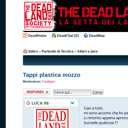
DeadHome
DeadChat [0]
DeadMap
Indice
»
Parlando di Tecnica
»
Alberi e pere
Tappi plastica mozzo
Moderatore:
Fondatori
Rispondi al
messaggio
LUCA 96
Ciao a tutti,
mi sono accorto che ho per
Li rimonto appena aprono 
Succede qualcosa ??