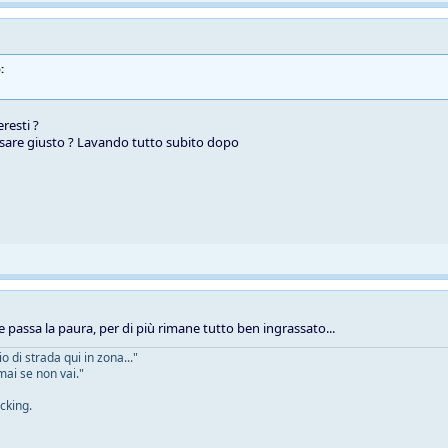
:
resti ?
sare giusto ? Lavando tutto subito dopo
e passa la paura, per di più rimane tutto ben ingrassato...
 di strada qui in zona..."
mai se non vai."
cking.