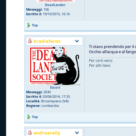
DeadLander
Messaggi:
156
Iscritto il:
19/10/2015, 16:16
Top
bradixferox
Ti stavo prendendo per il 
Occhio all'acqua e al fang
Per certi versi
Per altri bevi
Escort
Messaggi:
2630
Iscritto il:
03/06/2014, 17:33
Località:
Brusimpiano (VA)
Regione:
Lombardia
Top
andrearally