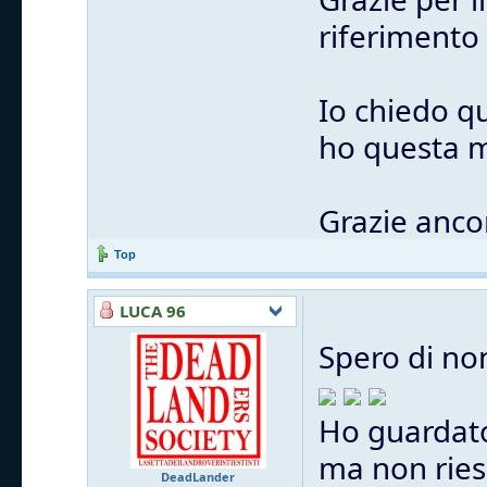
riferimento
Io chiedo q
ho questa m
Grazie anco
Top
LUCA 96
Spero di no
Ho guardato
ma non ries
DeadLander