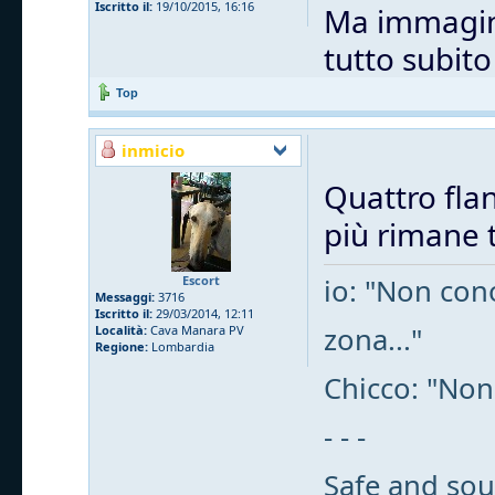
Iscritto il:
19/10/2015, 16:16
Ma immagino
tutto subit
Top
inmicio
Quattro flan
più rimane t
Escort
io: "Non cono
Messaggi:
3716
Iscritto il:
29/03/2014, 12:11
zona..."
Località:
Cava Manara PV
Regione:
Lombardia
Chicco: "Non
- - -
Safe and sou