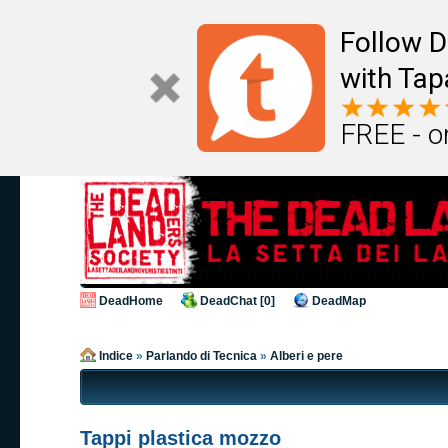
Follow D
with Tap
FREE - o
DeadHome
DeadChat [0]
DeadMap
Indice
»
Parlando di Tecnica
»
Alberi e pere
Tappi plastica mozzo