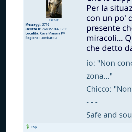
Per la situa
con un po' 
Escort
Messaggi:
3716
presente che
Iscritto il:
29/03/2014, 12:11
Località:
Cava Manara PV
miracoli... 
Regione:
Lombardia
che detto da
io: "Non cono
zona..."
Chicco: "Non
- - -
Safe and sou
Top