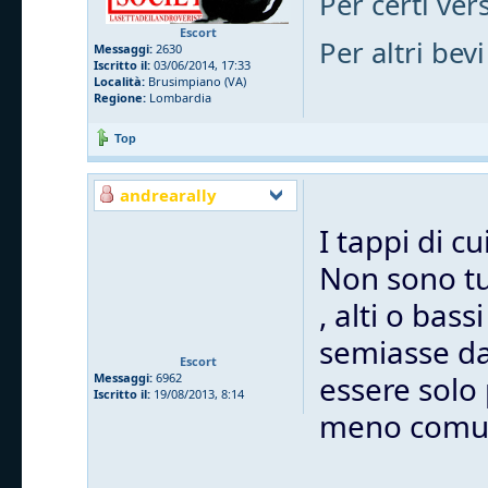
Per certi vers
Escort
Per altri bevi
Messaggi:
2630
Iscritto il:
03/06/2014, 17:33
Località:
Brusimpiano (VA)
Regione:
Lombardia
Top
andrearally
I tappi di c
Non sono tut
, alti o bas
semiasse dal
Escort
essere solo
Messaggi:
6962
Iscritto il:
19/08/2013, 8:14
meno comu