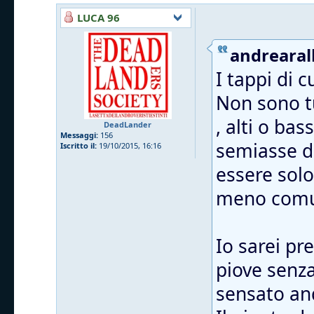
LUCA 96
andrearall
I tappi di 
Non sono tu
, alti o ba
DeadLander
Messaggi:
156
semiasse da
Iscritto il:
19/10/2015, 16:16
essere solo
meno comu
Io sarei pr
piove senza 
sensato and