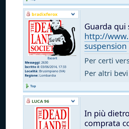
bradixferox
Guarda qui s
http://www.
suspension
Per certi vers
Escort
Messaggi:
2630
Iscritto il:
03/06/2014, 17:33
Per altri bevi
Località:
Brusimpiano (VA)
Regione:
Lombardia
Top
LUCA 96
In più dietr
comprata cos