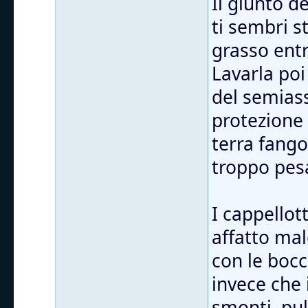
Il giunto d
ti sembri s
grasso entr
Lavarla poi
del semiass
protezione
terra fango
troppo pes
I cappellott
affatto mal
con le bocc
invece che 
smonti, puli