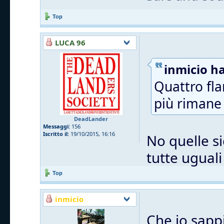
Top
LUCA 96
inmicio ha
Quattro fla
più rimane 
DeadLander
Messaggi:
156
Iscritto il:
19/10/2015, 16:16
No quelle si
tutte uguali
Top
inmicio
Che io sappi