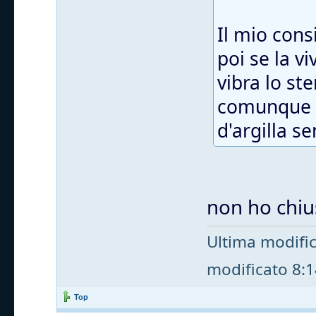
Il mio cons
poi se la v
vibra lo st
comunque t
d'argilla s
non ho chius
Ultima modifi
modificato 8:14
Top