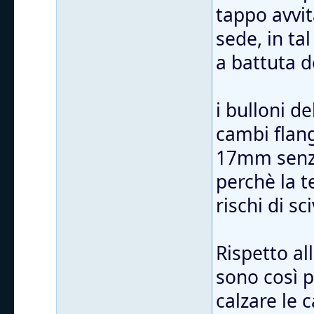
tappo avvit
sede, in ta
a battuta d
i bulloni d
cambi flang
17mm senza
perchè la t
rischi di sc
Rispetto al
sono così 
calzare le 