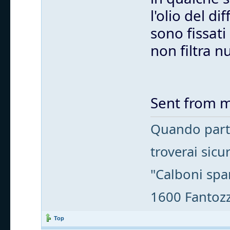
l'olio del d
sono fissati
non filtra nu
Sent from m
Quando parti
troverai sic
"Calboni spa
1600 Fantozzi
Top