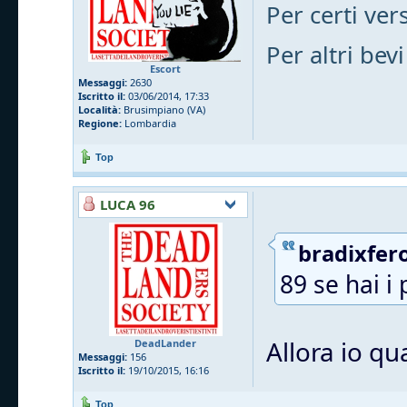
Per certi vers
Per altri bevi
Escort
Messaggi:
2630
Iscritto il:
03/06/2014, 17:33
Località:
Brusimpiano (VA)
Regione:
Lombardia
Top
LUCA 96
bradixfero
89 se hai i 
Allora io qu
DeadLander
Messaggi:
156
Iscritto il:
19/10/2015, 16:16
Top