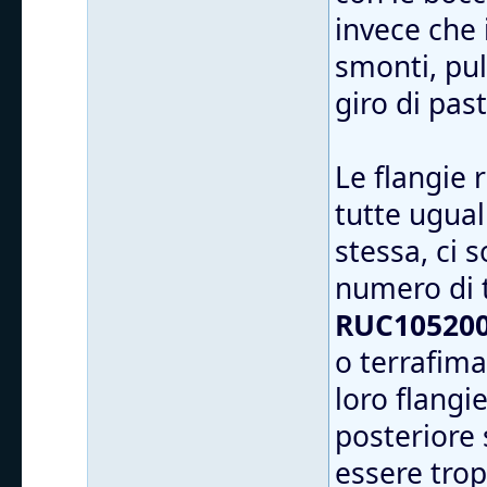
invece che 
smonti, puli
giro di pas
Le flangie
tutte ugual
stessa, ci 
numero di 
RUC105200
o terrafima
loro flangi
posteriore 
essere trop