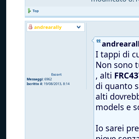
Top
andrearally
andrearall
I tappi di 
Non sono tu
, alti
FRC43
Escort
Messaggi:
6962
di quanto s
Iscritto il:
19/08/2013, 8:14
alti dovreb
models e 
Io sarei pr
piove senza 