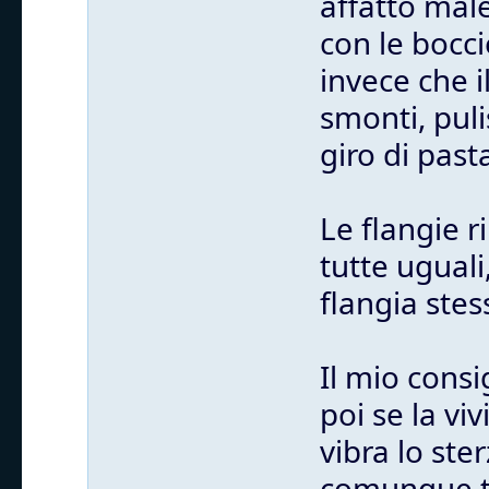
affatto mal
con le bocci
invece che i
smonti, puli
giro di past
Le flangie 
tutte uguali
flangia stes
Il mio consi
poi se la vi
vibra lo st
comunque tu