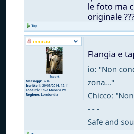
le foto ma c
originale ??
Top
inmicio
Flangia e t
io: "Non cono
Escort
zona..."
Messaggi:
3716
Iscritto il:
29/03/2014, 12:11
Località:
Cava Manara PV
Chicco: "Non
Regione:
Lombardia
- - -
Safe and sou