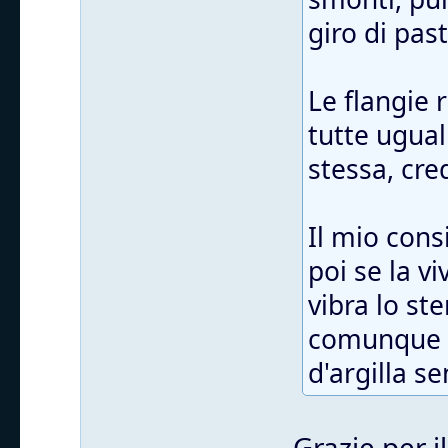
giro di pas
Le flangie
tutte ugual
stessa, cre
Il mio cons
poi se la v
vibra lo st
comunque t
d'argilla s
Grazie per i