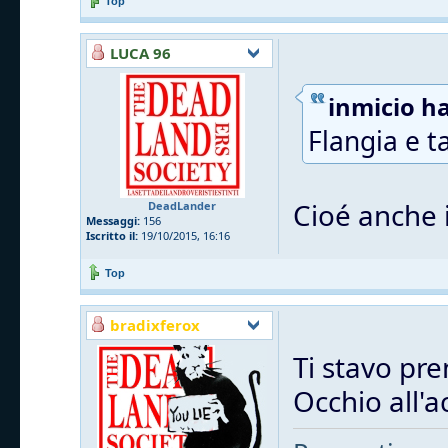
Top
LUCA 96
inmicio ha
Flangia e t
Cioé anche i
DeadLander
Messaggi:
156
Iscritto il:
19/10/2015, 16:16
Top
bradixferox
Ti stavo pre
Occhio all'a