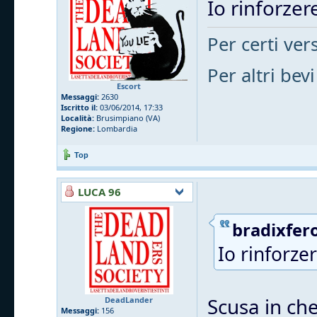
Io rinforzere
Per certi vers
Per altri bevi
Escort
Messaggi:
2630
Iscritto il:
03/06/2014, 17:33
Località:
Brusimpiano (VA)
Regione:
Lombardia
Top
LUCA 96
bradixfero
Io rinforzer
Scusa in che
DeadLander
Messaggi:
156