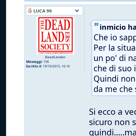
LUCA 96
inmicio ha
Che io sapp
Per la situ
un po' di n
DeadLander
Messaggi:
156
che di suo i
Iscritto il:
19/10/2015, 16:16
Quindi non 
da me che s
Si ecco a ve
sicuro non 
quindi.....m