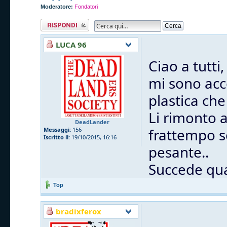
Moderatore:
Fondatori
Rispondi al
messaggio
LUCA 96
Ciao a tutti,
mi sono acc
plastica che
Li rimonto 
DeadLander
frattempo s
Messaggi:
156
Iscritto il:
19/10/2015, 16:16
pesante..
Succede qua
Top
bradixferox