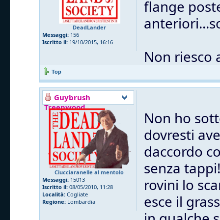
flange post
anteriori...
DeadLander
Messaggi:
156
Iscritto il:
19/10/2015, 16:16
Non riesco 
Top
Guybrush
Treepwood
Non ho sott
dovresti ave
daccordo co
senza tappi
Ciucciaranelle al mentolo
rovini lo sc
Messaggi:
15013
Iscritto il:
08/05/2010, 11:28
Località:
Cogliate
esce il gras
Regione:
Lombardia
in qualche 