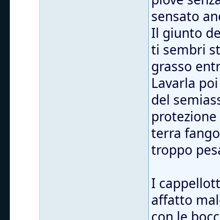
sensato and
Il giunto d
ti sembri s
grasso entr
Lavarla poi
del semiass
protezione
terra fango
troppo pes
I cappellott
affatto mal
con le bocc