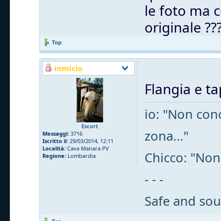
le foto ma c
originale ??
Top
inmicio
Flangia e t
io: "Non cono
Escort
zona..."
Messaggi:
3716
Iscritto il:
29/03/2014, 12:11
Località:
Cava Manara PV
Chicco: "Non
Regione:
Lombardia
- - -
Safe and sou