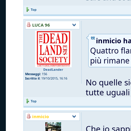
Top
LUCA 96
inmicio ha
Quattro fla
più rimane 
DeadLander
Messaggi:
156
Iscritto il:
19/10/2015, 16:16
No quelle si
tutte uguali
Top
inmicio
Che io sappi