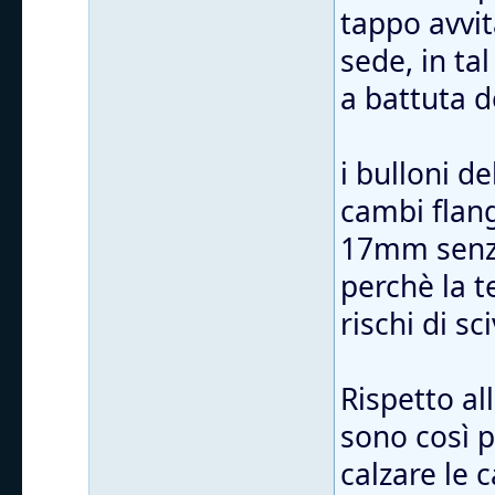
tappo avvit
sede, in ta
a battuta d
i bulloni d
cambi flang
17mm senza
perchè la t
rischi di sc
Rispetto al
sono così 
calzare le 