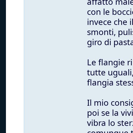
affatto mal
con le bocci
invece che i
smonti, puli
giro di past
Le flangie 
tutte uguali
flangia stes
Il mio consi
poi se la vi
vibra lo st
comunque tu