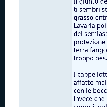
Il giunto d
ti sembri s
grasso entr
Lavarla poi
del semiass
protezione
terra fango
troppo pes
I cappellott
affatto mal
con le bocc
invece che 
smonti, puli