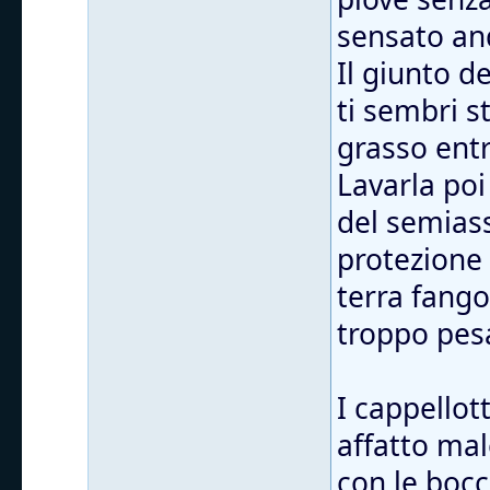
sensato and
Il giunto d
ti sembri s
grasso entr
Lavarla poi
del semiass
protezione
terra fango
troppo pes
I cappellott
affatto mal
con le bocc