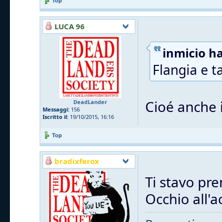
Top
LUCA 96
inmicio ha
Flangia e t
Cioé anche i
DeadLander
Messaggi:
156
Iscritto il:
19/10/2015, 16:16
Top
bradixferox
Ti stavo pre
Occhio all'a