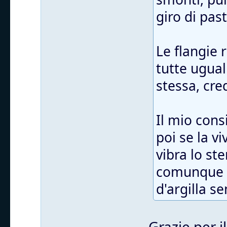
giro di pas
Le flangie
tutte ugual
stessa, cre
Il mio cons
poi se la v
vibra lo st
comunque t
d'argilla s
Grazie per i