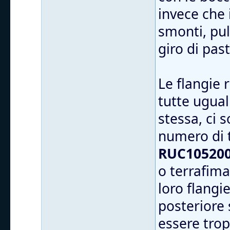
invece che 
smonti, puli
giro di pas
Le flangie
tutte ugual
stessa, ci 
numero di 
RUC105200
o terrafima
loro flangi
posteriore 
essere trop