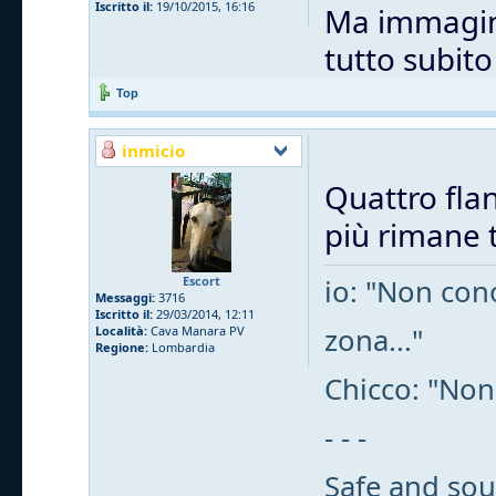
Iscritto il:
19/10/2015, 16:16
Ma immagino
tutto subit
Top
inmicio
Quattro flan
più rimane t
Escort
io: "Non cono
Messaggi:
3716
Iscritto il:
29/03/2014, 12:11
zona..."
Località:
Cava Manara PV
Regione:
Lombardia
Chicco: "Non
- - -
Safe and sou