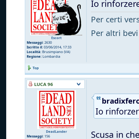
Io rinforzere
Per certi vers
Per altri bevi
Escort
Messaggi:
2630
Iscritto il:
03/06/2014, 17:33
Località:
Brusimpiano (VA)
Regione:
Lombardia
Top
LUCA 96
bradixfero
Io rinforzer
Scusa in che
DeadLander
Messaggi:
156