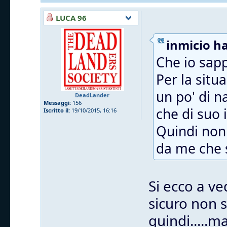
LUCA 96
inmicio ha
Che io sapp
Per la situ
un po' di n
DeadLander
Messaggi:
156
che di suo i
Iscritto il:
19/10/2015, 16:16
Quindi non 
da me che s
Si ecco a ve
sicuro non 
quindi.....m