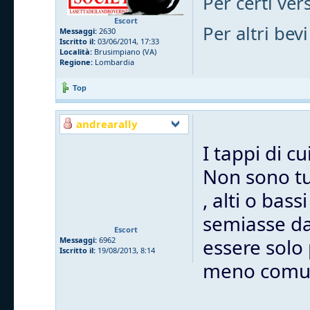
Per certi vers
Escort
Per altri bevi
Messaggi:
2630
Iscritto il:
03/06/2014, 17:33
Località:
Brusimpiano (VA)
Regione:
Lombardia
Top
andrearally
I tappi di c
Non sono tut
, alti o bas
semiasse dal
Escort
essere solo
Messaggi:
6962
Iscritto il:
19/08/2013, 8:14
meno comu