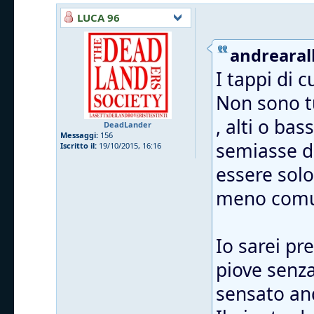
LUCA 96
andrearall
I tappi di 
Non sono tu
, alti o ba
DeadLander
Messaggi:
156
semiasse da
Iscritto il:
19/10/2015, 16:16
essere solo
meno comu
Io sarei pr
piove senza 
sensato and