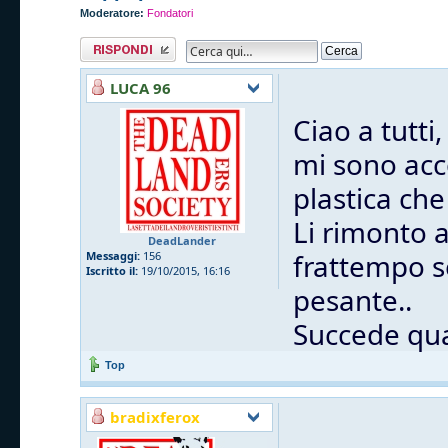
Moderatore:
Fondatori
Rispondi al
messaggio
LUCA 96
Ciao a tutti,
mi sono acc
plastica che
Li rimonto 
DeadLander
frattempo s
Messaggi:
156
Iscritto il:
19/10/2015, 16:16
pesante..
Succede qua
Top
bradixferox