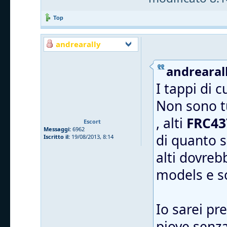
Top
andrearally
andrearall
I tappi di 
Non sono tu
, alti
FRC43
Escort
Messaggi:
6962
di quanto s
Iscritto il:
19/08/2013, 8:14
alti dovreb
models e 
Io sarei pr
piove senza 