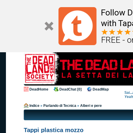
Follow D
with Tap
FREE - o
DeadHome
DeadChat [0]
DeadMap
Sai..
Yeah
Indice
»
Parlando di Tecnica
»
Alberi e pere
Tappi plastica mozzo