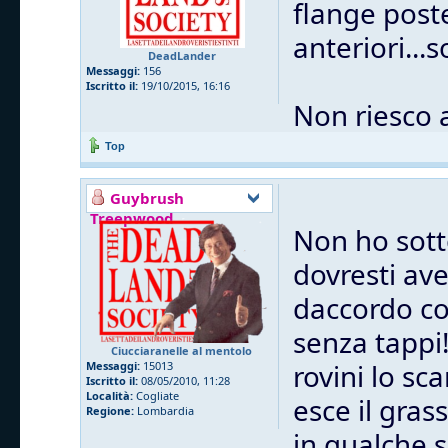
flange post
anteriori...
DeadLander
Messaggi:
156
Iscritto il:
19/10/2015, 16:16
Non riesco 
Top
Guybrush
Treepwood
Non ho sott
dovresti ave
daccordo co
senza tappi
Ciucciaranelle al mentolo
rovini lo sc
Messaggi:
15013
Iscritto il:
08/05/2010, 11:28
Località:
Cogliate
esce il gras
Regione:
Lombardia
in qualche 