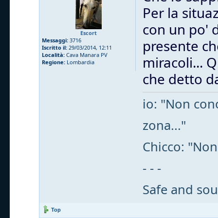
Per la situa
con un po' 
Escort
Messaggi:
3716
presente che
Iscritto il:
29/03/2014, 12:11
Località:
Cava Manara PV
miracoli... 
Regione:
Lombardia
che detto da
io: "Non cono
zona..."
Chicco: "Non
- - -
Safe and sou
Top