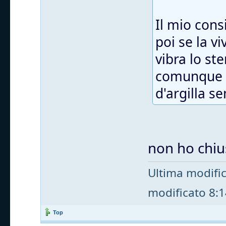
Il mio cons
poi se la v
vibra lo st
comunque t
d'argilla s
non ho chius
Ultima modifi
modificato 8:14
Top