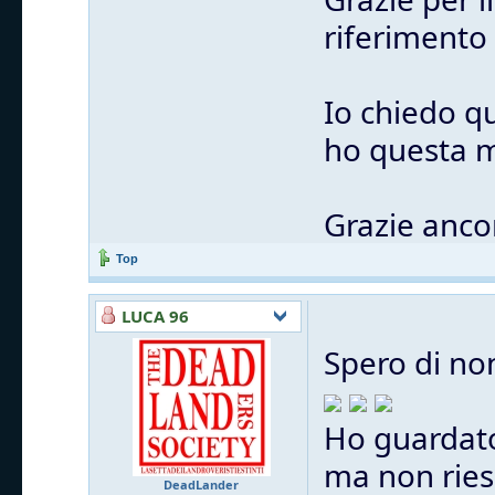
riferimento
Io chiedo q
ho questa m
Grazie anco
Top
LUCA 96
Spero di no
Ho guardato
ma non ries
DeadLander