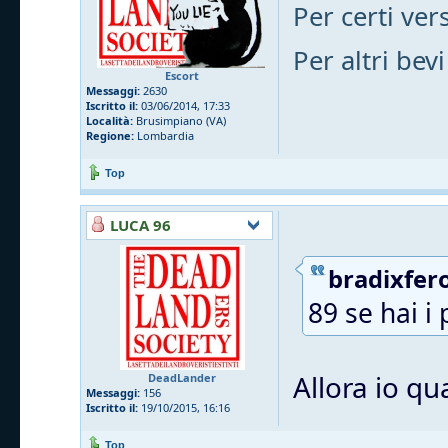
Per certi vers
Per altri bevi
Escort
Messaggi:
2630
Iscritto il:
03/06/2014, 17:33
Località:
Brusimpiano (VA)
Regione:
Lombardia
Top
LUCA 96
bradixfero
89 se hai i 
Allora io qu
DeadLander
Messaggi:
156
Iscritto il:
19/10/2015, 16:16
Top