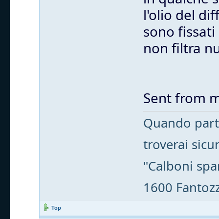
l'olio del d
sono fissati
non filtra nu
Sent from m
Quando parti
troverai sic
"Calboni spa
1600 Fantozzi
Top