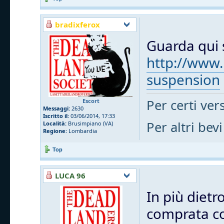
bradixferox
Guarda qui s
http://www.
suspension
Per certi vers
Escort
Messaggi:
2630
Iscritto il:
03/06/2014, 17:33
Per altri bevi
Località:
Brusimpiano (VA)
Regione:
Lombardia
Top
LUCA 96
In più dietr
comprata cos