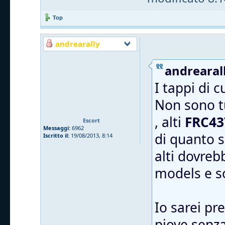
Top
andrearally
andrearall
I tappi di 
Non sono tu
, alti
FRC43
Escort
Messaggi:
6962
di quanto s
Iscritto il:
19/08/2013, 8:14
alti dovreb
models e 
Io sarei pr
piove senza 