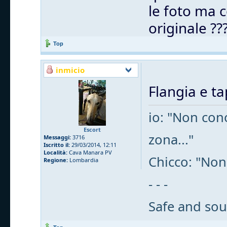
le foto ma c
originale ??
Top
inmicio
Flangia e t
io: "Non cono
Escort
zona..."
Messaggi:
3716
Iscritto il:
29/03/2014, 12:11
Località:
Cava Manara PV
Chicco: "Non
Regione:
Lombardia
- - -
Safe and sou