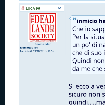
LUCA 96
inmicio ha
Che io sapp
Per la situ
un po' di n
DeadLander
Messaggi:
156
che di suo i
Iscritto il:
19/10/2015, 16:16
Quindi non 
da me che s
Si ecco a ve
sicuro non 
quindi.....m