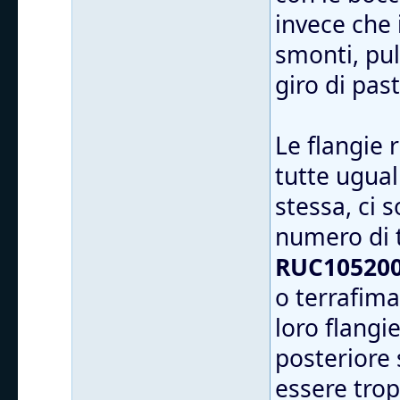
invece che 
smonti, puli
giro di pas
Le flangie
tutte ugual
stessa, ci 
numero di 
RUC105200
o terrafima
loro flangi
posteriore 
essere trop