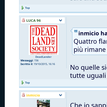
Top
LUCA 96
inmicio ha
Quattro fla
più rimane 
DeadLander
Messaggi:
156
Iscritto il:
19/10/2015, 16:16
No quelle si
tutte uguali
Top
inmicio
Che io sappi