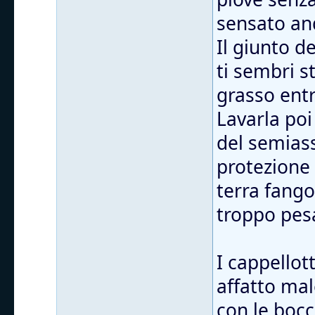
sensato and
Il giunto d
ti sembri s
grasso entr
Lavarla poi
del semiass
protezione
terra fango
troppo pes
I cappellott
affatto mal
con le bocc