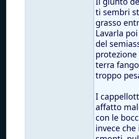
Il giunto d
ti sembri s
grasso entr
Lavarla poi
del semiass
protezione
terra fango
troppo pes
I cappellott
affatto mal
con le bocc
invece che 
smonti, puli