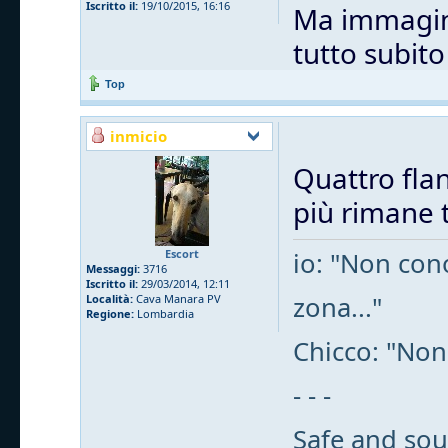
Iscritto il:
19/10/2015, 16:16
Ma immagino
tutto subit
Top
inmicio
Quattro flan
più rimane t
Escort
io: "Non cono
Messaggi:
3716
Iscritto il:
29/03/2014, 12:11
zona..."
Località:
Cava Manara PV
Regione:
Lombardia
Chicco: "Non
- - -
Safe and sou