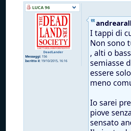
LUCA 96
andrearall
I tappi di 
Non sono tu
, alti o ba
DeadLander
Messaggi:
156
semiasse da
Iscritto il:
19/10/2015, 16:16
essere solo
meno comu
Io sarei pr
piove senza 
sensato and