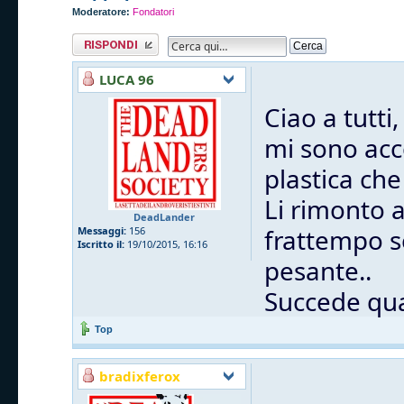
Moderatore:
Fondatori
Rispondi al
messaggio
LUCA 96
Ciao a tutti,
mi sono acc
plastica che
Li rimonto 
DeadLander
frattempo s
Messaggi:
156
Iscritto il:
19/10/2015, 16:16
pesante..
Succede qua
Top
bradixferox