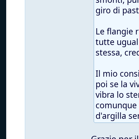
giro di pas
Le flangie
tutte ugual
stessa, cre
Il mio cons
poi se la v
vibra lo st
comunque t
d'argilla s
Grazie per i