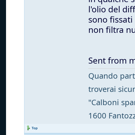
l'olio del d
sono fissati
non filtra nu
Sent from m
Quando parti
troverai sic
"Calboni spa
1600 Fantozzi
Top