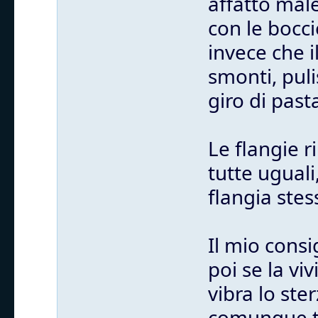
affatto mal
con le bocci
invece che i
smonti, puli
giro di past
Le flangie 
tutte uguali
flangia stes
Il mio consi
poi se la vi
vibra lo st
comunque tu