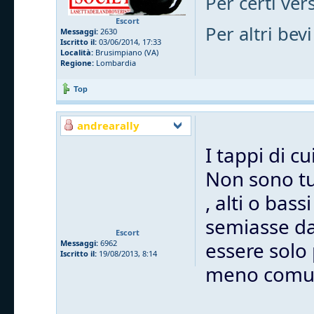
Per certi vers
Escort
Per altri bevi
Messaggi:
2630
Iscritto il:
03/06/2014, 17:33
Località:
Brusimpiano (VA)
Regione:
Lombardia
Top
andrearally
I tappi di c
Non sono tut
, alti o bas
semiasse dal
Escort
essere solo
Messaggi:
6962
Iscritto il:
19/08/2013, 8:14
meno comu