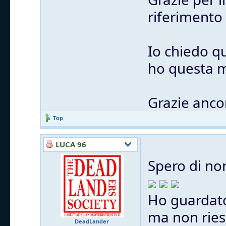
riferimento
Io chiedo q
ho questa m
Grazie anco
Top
LUCA 96
Spero di no
Ho guardato
ma non ries
DeadLander