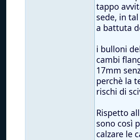
tappo avvit
sede, in ta
a battuta d
i bulloni d
cambi flang
17mm senza
perchè la t
rischi di sc
Rispetto al
sono così 
calzare le 