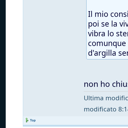
Il mio cons
poi se la v
vibra lo st
comunque t
d'argilla s
non ho chius
Ultima modifi
modificato 8:14
Top