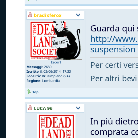
bradixferox
Guarda qui s
http://www.
suspension
Per certi vers
Escort
Messaggi:
2630
Iscritto il:
03/06/2014, 17:33
Per altri bevi
Località:
Brusimpiano (VA)
Regione:
Lombardia
Top
LUCA 96
In più dietr
comprata cos