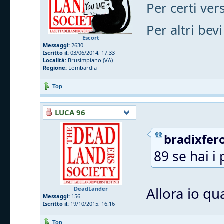
Per certi vers
Per altri bevi
Escort
Messaggi:
2630
Iscritto il:
03/06/2014, 17:33
Località:
Brusimpiano (VA)
Regione:
Lombardia
Top
LUCA 96
bradixfero
89 se hai i 
Allora io qu
DeadLander
Messaggi:
156
Iscritto il:
19/10/2015, 16:16
Top