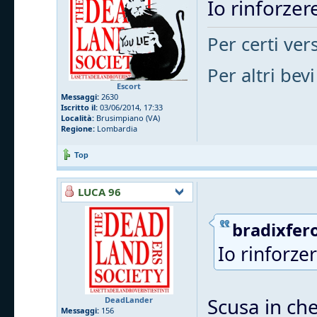
Io rinforzere
Per certi vers
Per altri bevi
Escort
Messaggi:
2630
Iscritto il:
03/06/2014, 17:33
Località:
Brusimpiano (VA)
Regione:
Lombardia
Top
LUCA 96
bradixfero
Io rinforzer
Scusa in che
DeadLander
Messaggi:
156