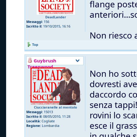
flange post
anteriori...
DeadLander
Messaggi:
156
Iscritto il:
19/10/2015, 16:16
Non riesco 
Top
Guybrush
Treepwood
Non ho sott
dovresti ave
daccordo co
senza tappi
Ciucciaranelle al mentolo
rovini lo sc
Messaggi:
15013
Iscritto il:
08/05/2010, 11:28
Località:
Cogliate
esce il gras
Regione:
Lombardia
in qualche 