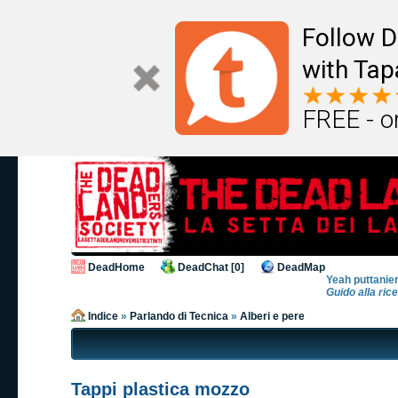
Follow D
with Tap
FREE - o
DeadHome
DeadChat [0]
DeadMap
Yeah puttanier
Guido alla ric
Indice
»
Parlando di Tecnica
»
Alberi e pere
Tappi plastica mozzo