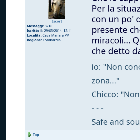
Per la situa
con un po' 
Escort
Messaggi:
3716
presente che
Iscritto il:
29/03/2014, 12:11
Località:
Cava Manara PV
miracoli... 
Regione:
Lombardia
che detto da
io: "Non cono
zona..."
Chicco: "Non
- - -
Safe and sou
Top