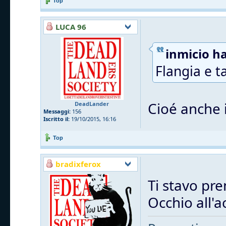
Top
LUCA 96
inmicio ha
Flangia e t
Cioé anche i
DeadLander
Messaggi:
156
Iscritto il:
19/10/2015, 16:16
Top
bradixferox
Ti stavo pre
Occhio all'a