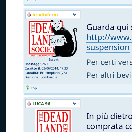
bradixferox
Guarda qui s
http://www.
suspension
Per certi vers
Escort
Messaggi:
2630
Iscritto il:
03/06/2014, 17:33
Per altri bevi
Località:
Brusimpiano (VA)
Regione:
Lombardia
Top
LUCA 96
In più dietr
comprata cos