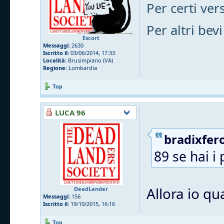
Per certi vers
Per altri bevi
Escort
Messaggi:
2630
Iscritto il:
03/06/2014, 17:33
Località:
Brusimpiano (VA)
Regione:
Lombardia
Top
LUCA 96
bradixfero
89 se hai i 
Allora io qu
DeadLander
Messaggi:
156
Iscritto il:
19/10/2015, 16:16
Top