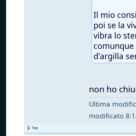
Il mio cons
poi se la v
vibra lo st
comunque t
d'argilla s
non ho chius
Ultima modifi
modificato 8:14
Top