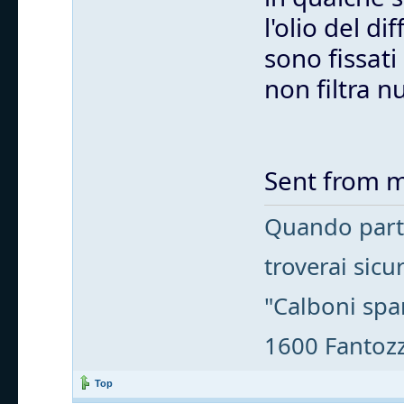
l'olio del d
sono fissati
non filtra nu
Sent from m
Quando parti
troverai sic
"Calboni spa
1600 Fantozzi
Top