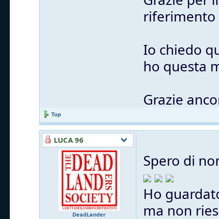
riferimento
Io chiedo q
ho questa m
Grazie anco
Top
LUCA 96
Spero di no
Ho guardato
ma non ries
DeadLander