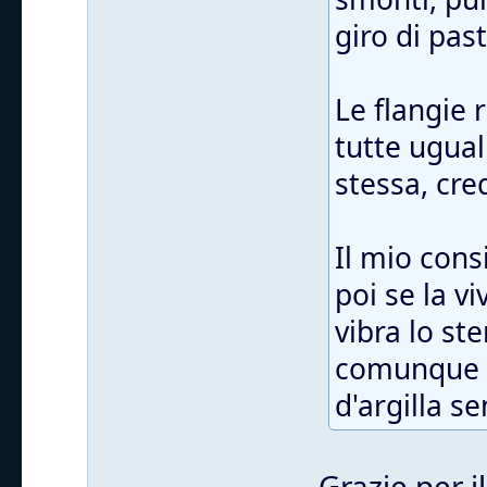
giro di pas
Le flangie
tutte ugual
stessa, cre
Il mio cons
poi se la v
vibra lo st
comunque t
d'argilla s
Grazie per i