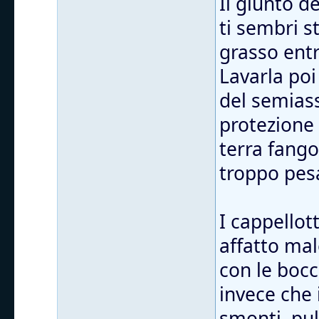
Il giunto d
ti sembri s
grasso entr
Lavarla poi
del semiass
protezione
terra fango
troppo pes
I cappellott
affatto mal
con le bocc
invece che 
smonti, puli