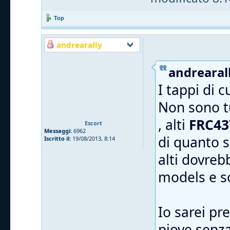
Top
andrearally
andrearall
I tappi di 
Non sono tu
, alti
FRC43
Escort
Messaggi:
6962
di quanto s
Iscritto il:
19/08/2013, 8:14
alti dovreb
models e 
Io sarei pr
piove senza 