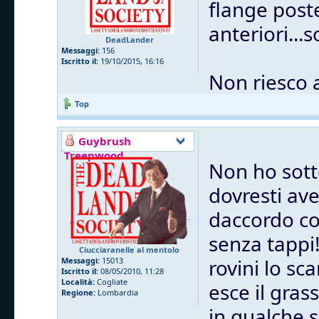
flange post
anteriori...
DeadLander
Messaggi:
156
Iscritto il:
19/10/2015, 16:16
Non riesco 
Top
Guybrush
Treepwood
Non ho sott
dovresti ave
daccordo co
senza tappi
Ciucciaranelle al mentolo
rovini lo sc
Messaggi:
15013
Iscritto il:
08/05/2010, 11:28
Località:
Cogliate
esce il gras
Regione:
Lombardia
in qualche 