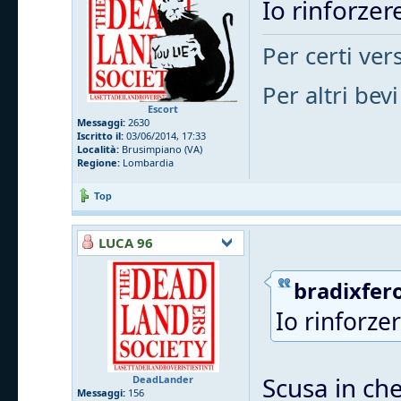
Io rinforzere
Per certi vers
Per altri bevi
Escort
Messaggi:
2630
Iscritto il:
03/06/2014, 17:33
Località:
Brusimpiano (VA)
Regione:
Lombardia
Top
LUCA 96
bradixfero
Io rinforzer
Scusa in che
DeadLander
Messaggi:
156