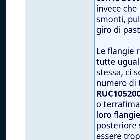
invece che 
smonti, puli
giro di pas
Le flangie
tutte ugual
stessa, ci 
numero di 
RUC105200
o terrafima
loro flangi
posteriore 
essere trop