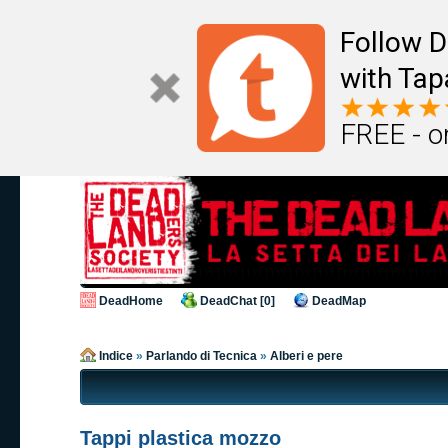
Follow D
with Tap
FREE - o
DeadHome
DeadChat [0]
DeadMap
Indice
»
Parlando di Tecnica
»
Alberi e pere
Tappi plastica mozzo