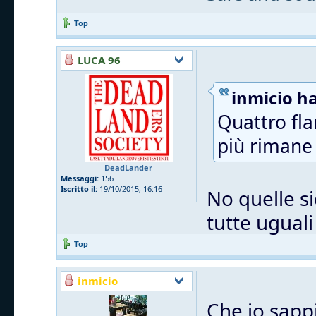
Top
LUCA 96
inmicio ha
Quattro fla
più rimane 
DeadLander
Messaggi:
156
Iscritto il:
19/10/2015, 16:16
No quelle si
tutte uguali
Top
inmicio
Che io sappi