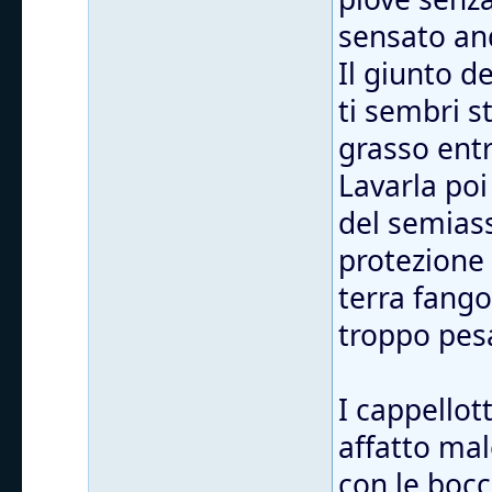
sensato and
Il giunto d
ti sembri s
grasso entr
Lavarla poi
del semiass
protezione
terra fango
troppo pes
I cappellott
affatto mal
con le bocc