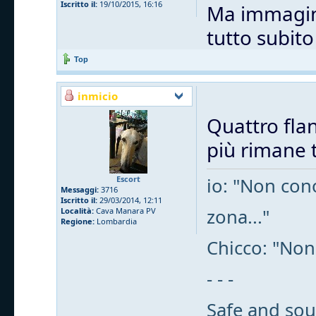
Iscritto il:
19/10/2015, 16:16
Ma immagino
tutto subit
Top
inmicio
Quattro flan
più rimane t
Escort
io: "Non cono
Messaggi:
3716
Iscritto il:
29/03/2014, 12:11
zona..."
Località:
Cava Manara PV
Regione:
Lombardia
Chicco: "Non
- - -
Safe and sou