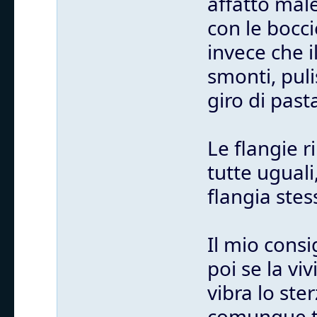
affatto mal
con le bocci
invece che i
smonti, puli
giro di past
Le flangie 
tutte uguali
flangia stes
Il mio consi
poi se la vi
vibra lo st
comunque tu