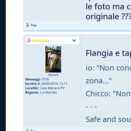
le foto ma c
originale ??
Top
inmicio
Flangia e t
io: "Non cono
Escort
zona..."
Messaggi:
3716
Iscritto il:
29/03/2014, 12:11
Località:
Cava Manara PV
Chicco: "Non
Regione:
Lombardia
- - -
Safe and sou