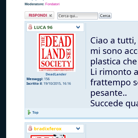
Moderatore:
Fondatori
Rispondi al
messaggio
LUCA 96
Ciao a tutti,
mi sono acc
plastica che
Li rimonto 
DeadLander
frattempo s
Messaggi:
156
Iscritto il:
19/10/2015, 16:16
pesante..
Succede qua
Top
bradixferox