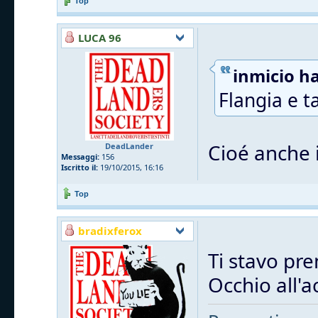
Top
LUCA 96
inmicio ha
Flangia e t
Cioé anche i
DeadLander
Messaggi:
156
Iscritto il:
19/10/2015, 16:16
Top
bradixferox
Ti stavo pre
Occhio all'a