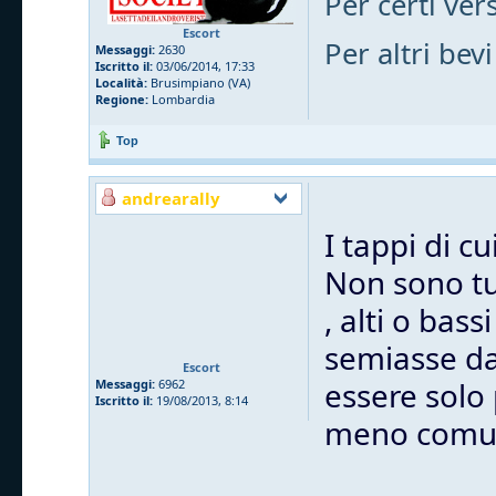
Per certi vers
Escort
Per altri bevi
Messaggi:
2630
Iscritto il:
03/06/2014, 17:33
Località:
Brusimpiano (VA)
Regione:
Lombardia
Top
andrearally
I tappi di c
Non sono tut
, alti o bas
semiasse dal
Escort
essere solo
Messaggi:
6962
Iscritto il:
19/08/2013, 8:14
meno comu