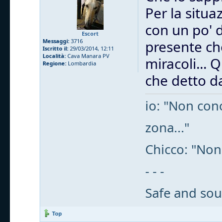
Per la situa
con un po' 
Escort
Messaggi:
3716
presente che
Iscritto il:
29/03/2014, 12:11
Località:
Cava Manara PV
miracoli... 
Regione:
Lombardia
che detto da
io: "Non cono
zona..."
Chicco: "Non
- - -
Safe and sou
Top