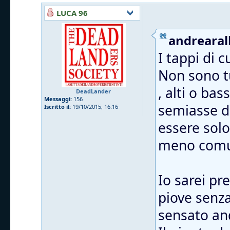
LUCA 96
andrearall
I tappi di 
Non sono tu
, alti o ba
DeadLander
Messaggi:
156
semiasse da
Iscritto il:
19/10/2015, 16:16
essere solo
meno comu
Io sarei pr
piove senza 
sensato and