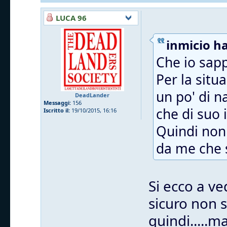
LUCA 96
inmicio ha
Che io sapp
Per la situ
un po' di n
DeadLander
Messaggi:
156
che di suo i
Iscritto il:
19/10/2015, 16:16
Quindi non 
da me che s
Si ecco a ve
sicuro non 
quindi.....m