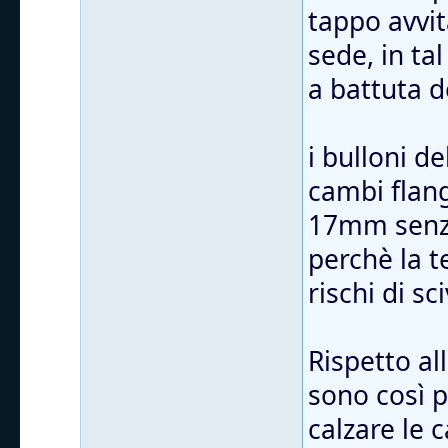
tappo avvit
sede, in ta
a battuta d
i bulloni d
cambi flang
17mm senza
perchè la t
rischi di sc
Rispetto al
sono così 
calzare le 