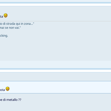
sta
 di strada qui in zona..."
mai se non vai."
cking.
asta
e di metallo ??