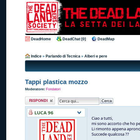
DeadHome
DeadChat [0]
DeadMap
Indice
»
Parlando di Tecnica
»
Alberi e pere
Tappi plastica mozzo
Moderatore:
Fondatori
Rispondi al
messaggio
LUCA 96
Ciao a tutti,
mi sono accorto che ho per
Li rimonto appena aprono 
Succede qualcosa ??