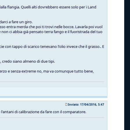
alla flangia. Quelli alti dovrebbero essere solo per i Land
arci a fare un giro.
sso entra merda che poi ti trovi nelle bocce. Lavarla poi vuol
non ci abbia già pensato terra fango e il fuoristrada del tuo
ie con tappo di scarico tenevano l'olio invece che il grasso.. E
, credo siano almeno di due tipi.
lo sterzo e senza extreme no, ma va comunque tutto bene,
Inviato: 17/04/2016, 5:47
 e l'antani di calibrazione da fare con il comparatore.