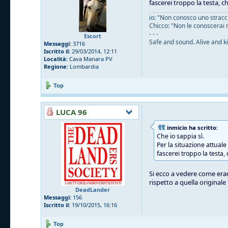
fascerei troppo la testa, c
io: "Non conosco uno straccio
Chicco: "Non le conoscerai 
- - -
Escort
Safe and sound. Alive and ki
Messaggi:
3716
Iscritto il:
29/03/2014, 12:11
Località:
Cava Manara PV
Regione:
Lombardia
Top
LUCA 96
inmicio ha scritto:
Che io sappia sì.
Per la situazione attual
fascerei troppo la testa,
Si ecco a vedere come eran
rispetto a quella originale
DeadLander
Messaggi:
156
Iscritto il:
19/10/2015, 16:16
Top