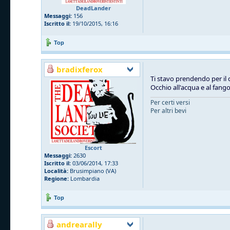
DeadLander
Messaggi:
156
Iscritto il:
19/10/2015, 16:16
Top
bradixferox
Ti stavo prendendo per il 
Occhio all'acqua e al fang
Per certi versi
Per altri bevi
Escort
Messaggi:
2630
Iscritto il:
03/06/2014, 17:33
Località:
Brusimpiano (VA)
Regione:
Lombardia
Top
andrearally