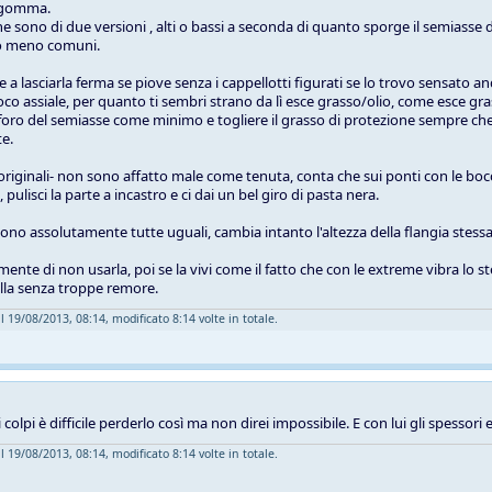
in gomma.
e sono di due versioni , alti o bassi a seconda di quanto sporge il semiasse d
no meno comuni.
a lasciarla ferma se piove senza i cappellotti figurati se lo trovo sensato and
oco assiale, per quanto ti sembri strano da lì esce grasso/olio, come esce gra
 foro del semiasse come minimo e togliere il grasso di protezione sempre che 
e.
 -originali- non sono affatto male come tenuta, conta che sui ponti con le bocc
pulisci la parte a incastro e ci dai un bel giro di pasta nera.
sono assolutamente tutte uguali, cambia intanto l'altezza della flangia stessa
amente di non usarla, poi se la vivi come il fatto che con le extreme vibra 
illa senza troppe remore.
l 19/08/2013, 08:14, modificato 8:14 volte in totale.
 colpi è difficile perderlo così ma non direi impossibile. E con lui gli spessori
l 19/08/2013, 08:14, modificato 8:14 volte in totale.