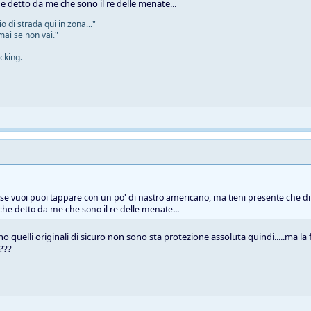
he detto da me che sono il re delle menate...
 di strada qui in zona..."
mai se non vai."
cking.
e se vuoi puoi tappare con un po' di nastro americano, ma tieni presente che di 
 che detto da me che sono il re delle menate...
o quelli originali di sicuro non sono sta protezione assoluta quindi.....ma la
 ???