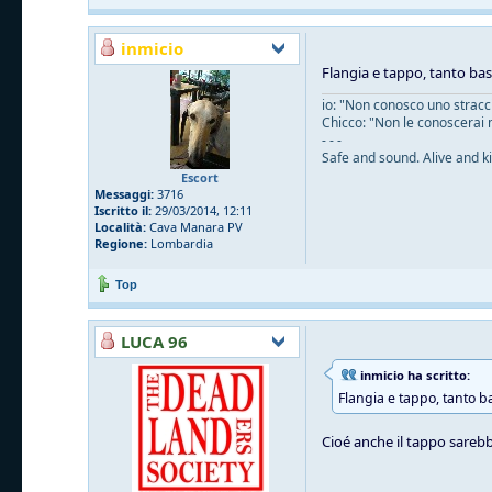
inmicio
Flangia e tappo, tanto ba
io: "Non conosco uno straccio
Chicco: "Non le conoscerai 
- - -
Safe and sound. Alive and ki
Escort
Messaggi:
3716
Iscritto il:
29/03/2014, 12:11
Località:
Cava Manara PV
Regione:
Lombardia
Top
LUCA 96
inmicio ha scritto:
Flangia e tappo, tanto b
Cioé anche il tappo sarebb