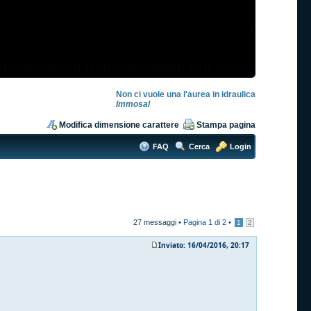
Non ci vuole una l'aurea in idraulica
Immosal
Modifica dimensione carattere
Stampa pagina
FAQ
Cerca
Login
27 messaggi •
Pagina
1
di
2
•
1
2
Inviato: 16/04/2016, 20:17