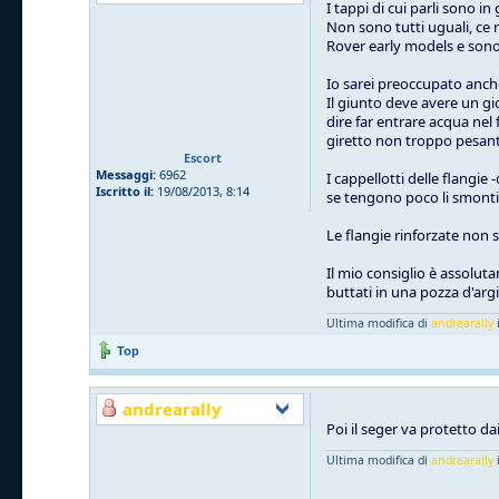
I tappi di cui parli sono 
Non sono tutti uguali, ce n
Rover early models e so
Io sarei preoccupato anche 
Il giunto deve avere un gi
dire far entrare acqua nel
giretto non troppo pesant
Escort
Messaggi:
6962
I cappellotti delle flangie
Iscritto il:
19/08/2013, 8:14
se tengono poco li smonti, 
Le flangie rinforzate non 
Il mio consiglio è assolut
buttati in una pozza d'arg
Ultima modifica di
andrearally
i
Top
andrearally
Poi il seger va protetto dai
Ultima modifica di
andrearally
i