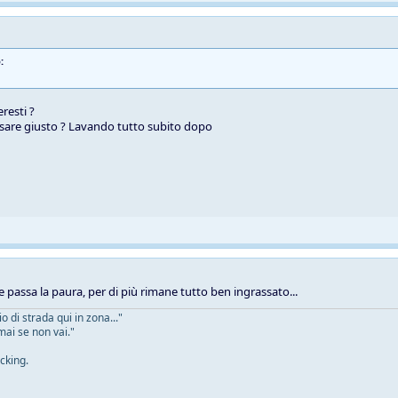
:
resti ?
sare giusto ? Lavando tutto subito dopo
e passa la paura, per di più rimane tutto ben ingrassato...
 di strada qui in zona..."
mai se non vai."
cking.