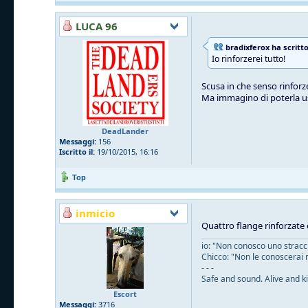
LUCA 96
bradixferox ha scritto
Io rinforzerei tutto!
Scusa in che senso rinforze
Ma immagino di poterla u
DeadLander
Messaggi:
156
Iscritto il:
19/10/2015, 16:16
Top
inmicio
Quattro flange rinforzate 
io: "Non conosco uno straccio
Chicco: "Non le conoscerai 
- - -
Safe and sound. Alive and ki
Escort
Messaggi:
3716