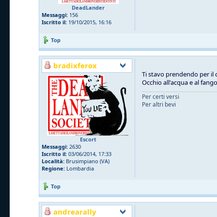
DeadLander
Messaggi:
156
Iscritto il:
19/10/2015, 16:16
Top
bradixferox
Ti stavo prendendo per il 
Occhio all'acqua e al fang
Per certi versi
Per altri bevi
Escort
Messaggi:
2630
Iscritto il:
03/06/2014, 17:33
Località:
Brusimpiano (VA)
Regione:
Lombardia
Top
andrearally