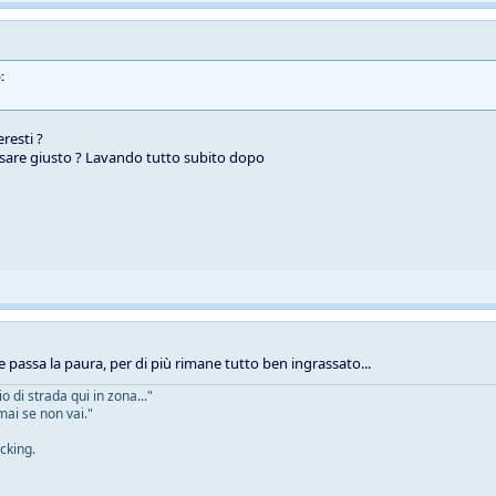
:
resti ?
sare giusto ? Lavando tutto subito dopo
e passa la paura, per di più rimane tutto ben ingrassato...
 di strada qui in zona..."
mai se non vai."
cking.