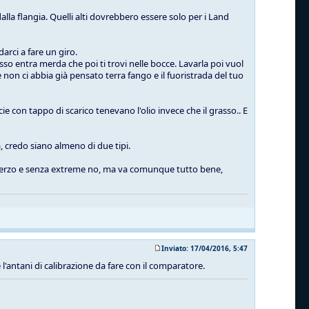
alla flangia. Quelli alti dovrebbero essere solo per i Land
arci a fare un giro.
sso entra merda che poi ti trovi nelle bocce. Lavarla poi vuol
non ci abbia già pensato terra fango e il fuoristrada del tuo
ie con tappo di scarico tenevano l'olio invece che il grasso.. E
, credo siano almeno di due tipi.
lo sterzo e senza extreme no, ma va comunque tutto bene,
Inviato: 17/04/2016, 5:47
 e l'antani di calibrazione da fare con il comparatore.