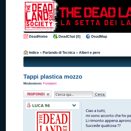
DeadHome
DeadChat [0]
DeadMap
Indice
»
Parlando di Tecnica
»
Alberi e pere
Tappi plastica mozzo
Moderatore:
Fondatori
Rispondi al
messaggio
LUCA 96
Ciao a tutti,
mi sono accorto che ho per
Li rimonto appena aprono 
Succede qualcosa ??