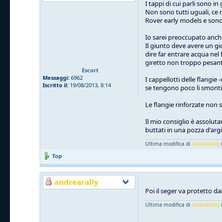
I tappi di cui parli sono 
Non sono tutti uguali, ce n
Rover early models e so
Io sarei preoccupato anche 
Il giunto deve avere un gi
dire far entrare acqua nel
giretto non troppo pesant
Escort
Messaggi:
6962
I cappellotti delle flangie
Iscritto il:
19/08/2013, 8:14
se tengono poco li smonti, 
Le flangie rinforzate non 
Il mio consiglio è assolut
buttati in una pozza d'arg
Ultima modifica di
andrearally
i
Top
andrearally
Poi il seger va protetto dai
Ultima modifica di
andrearally
i