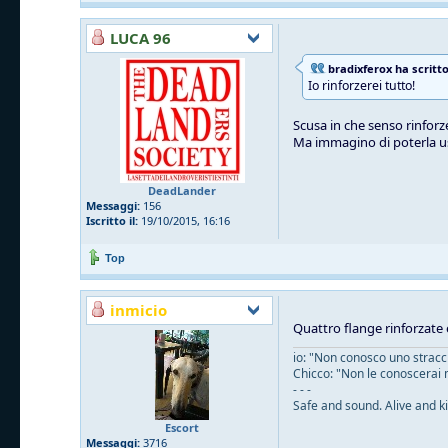
LUCA 96
bradixferox ha scritto
Io rinforzerei tutto!
Scusa in che senso rinforze
Ma immagino di poterla u
DeadLander
Messaggi:
156
Iscritto il:
19/10/2015, 16:16
Top
inmicio
Quattro flange rinforzate 
io: "Non conosco uno straccio
Chicco: "Non le conoscerai 
- - -
Safe and sound. Alive and ki
Escort
Messaggi:
3716