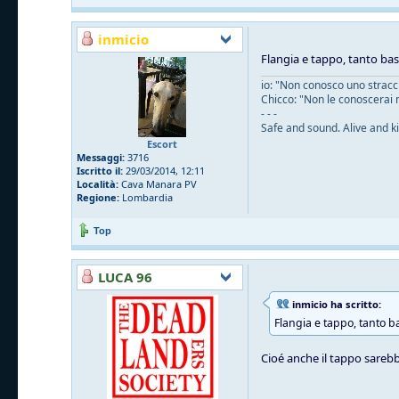
inmicio
Flangia e tappo, tanto ba
io: "Non conosco uno straccio
Chicco: "Non le conoscerai 
- - -
Safe and sound. Alive and ki
Escort
Messaggi:
3716
Iscritto il:
29/03/2014, 12:11
Località:
Cava Manara PV
Regione:
Lombardia
Top
LUCA 96
inmicio ha scritto:
Flangia e tappo, tanto b
Cioé anche il tappo sarebb