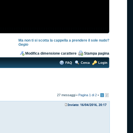
Ma non ti si scotta la cappella a prendere il sole nudo?
Gegio
Modifica dimensione carattere
Stampa pagina
FAQ
Cerca
Login
27 messaggi •
Pagina
1
di
2
•
1
2
Inviato: 16/04/2016, 20:17