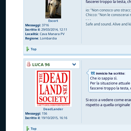
fascerei troppo la testa, c
io: "Non conosco uno straccio
Chicco: "Non le conoscerai 
- - -
Escort
Safe and sound. Alive and ki
Messaggi:
3716
Iscritto il:
29/03/2014, 12:11
Località:
Cava Manara PV
Regione:
Lombardia
Top
LUCA 96
inmicio ha scritto:
Che io sappia sì.
Per la situazione attual
fascerei troppo la testa,
Si ecco a vedere come eran
rispetto a quella originale
DeadLander
Messaggi:
156
Iscritto il:
19/10/2015, 16:16
Top