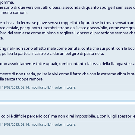
in gomma.
e sono di due versioni , alti o bassi a seconda di quanto sporge il semiasse d
no meno comuni.
a lasciarla ferma se piove senza i cappellotti figurati se lo trovo sensato and
oco assiale, per quanto ti sembri strano da lì esce grasso/olio, come esce gra
 foro del semiasse come minimo e togliere il grasso di protezione sempre che 
e.
 -originali- non sono affatto male come tenuta, conta che sui ponti con le bocc
pulisci la parte a incastro e ci dai un bel giro di pasta nera.
sono assolutamente tutte uguali, cambia intanto l'altezza della flangia stessa
amente di non usarla, poi se la vivi come il fatto che con le extreme vibra 
illa senza troppe remore.
l 19/08/2013, 08:14, modificato 8:14 volte in totale.
 colpi è difficile perderlo così ma non direi impossibile. E con lui gli spessori
l 19/08/2013, 08:14, modificato 8:14 volte in totale.