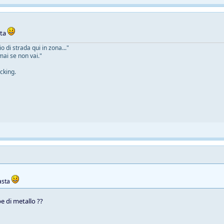
sta
 di strada qui in zona..."
mai se non vai."
cking.
asta
e di metallo ??