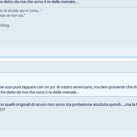
he detto da me che sono il re delle menate...
 di strada qui in zona..."
mai se non vai."
cking.
e se vuoi puoi tappare con un po' di nastro americano, ma tieni presente che di 
 che detto da me che sono il re delle menate...
o quelli originali di sicuro non sono sta protezione assoluta quindi.....ma la
 ???