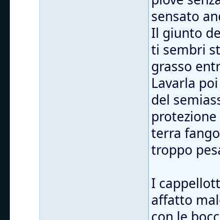
sensato and
Il giunto d
ti sembri s
grasso entr
Lavarla poi
del semiass
protezione
terra fango
troppo pes
I cappellott
affatto mal
con le bocc