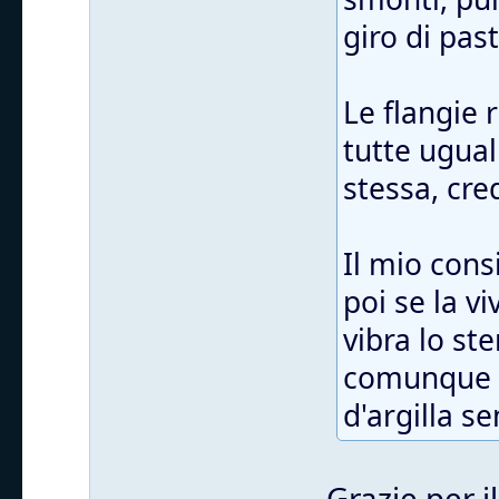
giro di pas
Le flangie
tutte ugual
stessa, cre
Il mio cons
poi se la v
vibra lo st
comunque t
d'argilla s
Grazie per i