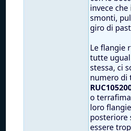
invece che 
smonti, puli
giro di pas
Le flangie
tutte ugual
stessa, ci 
numero di 
RUC105200
o terrafima
loro flangi
posteriore 
essere trop