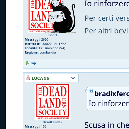
Io rinforzere
Per certi vers
Per altri bevi
Escort
Messaggi:
2630
Iscritto il:
03/06/2014, 17:33
Località:
Brusimpiano (VA)
Regione:
Lombardia
Top
LUCA 96
bradixfero
Io rinforzer
Scusa in che
DeadLander
Messaggi:
156