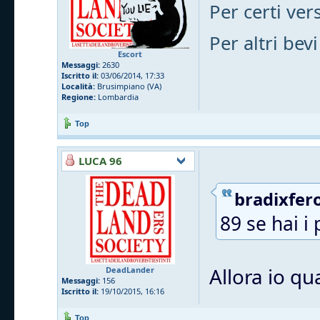
Per certi vers
Per altri bevi
Escort
Messaggi:
2630
Iscritto il:
03/06/2014, 17:33
Località:
Brusimpiano (VA)
Regione:
Lombardia
Top
LUCA 96
bradixfero
89 se hai i 
Allora io qu
DeadLander
Messaggi:
156
Iscritto il:
19/10/2015, 16:16
Top