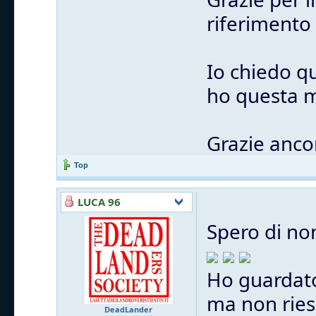
riferimento
Io chiedo q
ho questa m
Grazie anco
Top
LUCA 96
Spero di no
Ho guardato
ma non ries
DeadLander