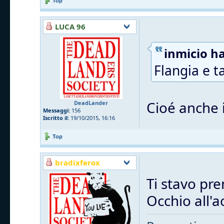
Top
LUCA 96
inmicio ha
Flangia e t
Cioé anche i
DeadLander
Messaggi:
156
Iscritto il:
19/10/2015, 16:16
Top
bradixferox
Ti stavo pre
Occhio all'a