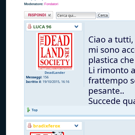
Moderatore:
Fondatori
Rispondi al
messaggio
LUCA 96
Ciao a tutti,
mi sono acc
plastica che
Li rimonto 
DeadLander
frattempo s
Messaggi:
156
Iscritto il:
19/10/2015, 16:16
pesante..
Succede qua
Top
bradixferox