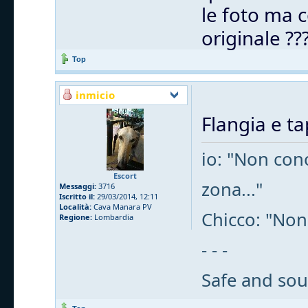
le foto ma c
originale ??
Top
inmicio
Flangia e t
io: "Non cono
Escort
zona..."
Messaggi:
3716
Iscritto il:
29/03/2014, 12:11
Località:
Cava Manara PV
Chicco: "Non
Regione:
Lombardia
- - -
Safe and sou