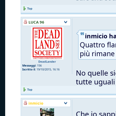
Top
LUCA 96
inmicio ha
Quattro fla
più rimane 
DeadLander
Messaggi:
156
Iscritto il:
19/10/2015, 16:16
No quelle si
tutte uguali
Top
inmicio
Che io sappi