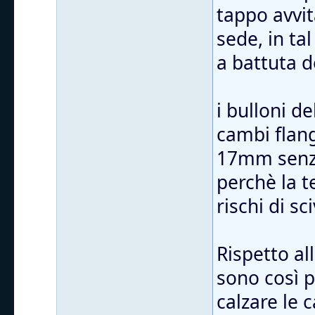
tappo avvit
sede, in ta
a battuta d
i bulloni d
cambi flang
17mm senza
perchè la t
rischi di sc
Rispetto al
sono così 
calzare le 