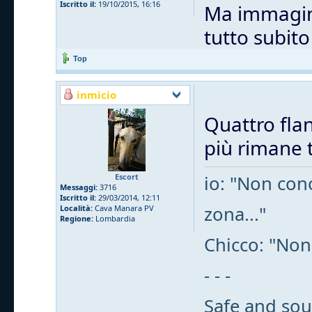
Iscritto il:
19/10/2015, 16:16
Ma immagino
tutto subit
Top
inmicio
Quattro flan
più rimane t
Escort
io: "Non cono
Messaggi:
3716
Iscritto il:
29/03/2014, 12:11
zona..."
Località:
Cava Manara PV
Regione:
Lombardia
Chicco: "Non
- - -
Safe and sou