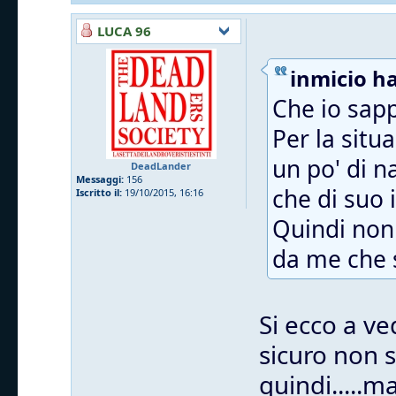
LUCA 96
inmicio ha
Che io sapp
Per la situ
un po' di n
DeadLander
Messaggi:
156
che di suo i
Iscritto il:
19/10/2015, 16:16
Quindi non 
da me che s
Si ecco a ve
sicuro non 
quindi.....m