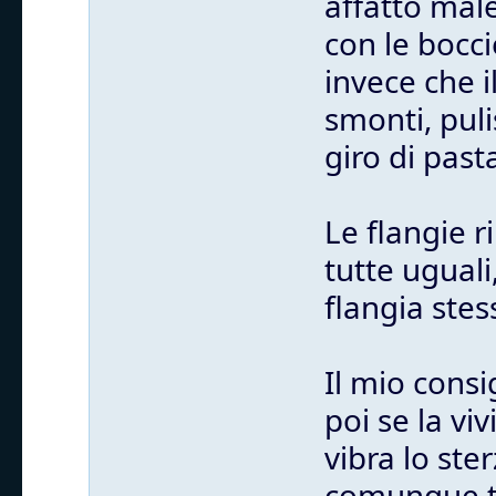
affatto mal
con le bocci
invece che i
smonti, puli
giro di past
Le flangie 
tutte uguali
flangia stes
Il mio consi
poi se la vi
vibra lo st
comunque tu