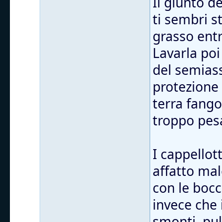
Il giunto d
ti sembri s
grasso entr
Lavarla poi
del semiass
protezione
terra fango
troppo pes
I cappellott
affatto mal
con le bocc
invece che 
smonti, puli