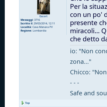
Per la situa
con un po' 
Escort
Messaggi:
3716
presente che
Iscritto il:
29/03/2014, 12:11
Località:
Cava Manara PV
miracoli... 
Regione:
Lombardia
che detto da
io: "Non cono
zona..."
Chicco: "Non
- - -
Safe and sou
Top