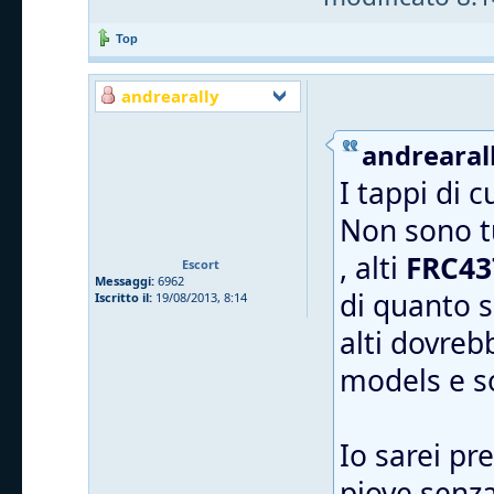
Top
andrearally
andrearall
I tappi di 
Non sono tu
, alti
FRC43
Escort
Messaggi:
6962
di quanto s
Iscritto il:
19/08/2013, 8:14
alti dovreb
models e 
Io sarei pr
piove senza 