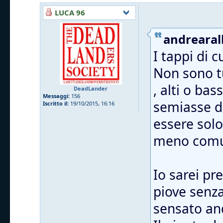
LUCA 96
andrearall
I tappi di 
Non sono tu
, alti o ba
DeadLander
Messaggi:
156
semiasse da
Iscritto il:
19/10/2015, 16:16
essere solo
meno comu
Io sarei pr
piove senza 
sensato and