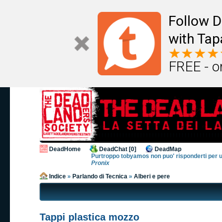
Follow D
with Tap
FREE - o
DeadHome
DeadChat [0]
DeadMap
Purtroppo tobyamos non puo' risponderti per un po
Pronix
Indice
»
Parlando di Tecnica
»
Alberi e pere
Tappi plastica mozzo