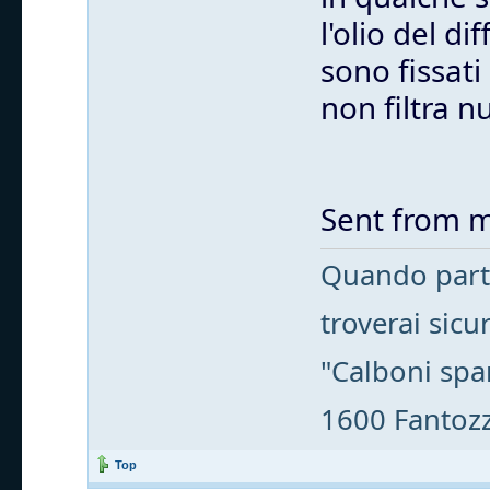
l'olio del d
sono fissati
non filtra nu
Sent from m
Quando parti
troverai sic
"Calboni spa
1600 Fantozzi
Top