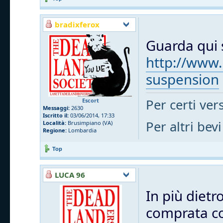
bradixferox
Guarda qui s
http://www.
suspension
Per certi vers
Escort
Messaggi:
2630
Iscritto il:
03/06/2014, 17:33
Per altri bevi
Località:
Brusimpiano (VA)
Regione:
Lombardia
Top
LUCA 96
In più dietr
comprata cos