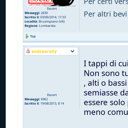
Per certi vers
Escort
Per altri bevi
Messaggi:
2630
Iscritto il:
03/06/2014, 17:33
Località:
Brusimpiano (VA)
Regione:
Lombardia
Top
andrearally
I tappi di c
Non sono tut
, alti o bas
semiasse dal
Escort
essere solo
Messaggi:
6962
Iscritto il:
19/08/2013, 8:14
meno comu