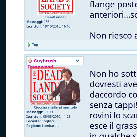
flange post
anteriori...
DeadLander
Messaggi:
156
Iscritto il:
19/10/2015, 16:16
Non riesco 
Top
Guybrush
Treepwood
Non ho sott
dovresti ave
daccordo co
senza tappi
Ciucciaranelle al mentolo
rovini lo sc
Messaggi:
15013
Iscritto il:
08/05/2010, 11:28
Località:
Cogliate
esce il gras
Regione:
Lombardia
in qualche 