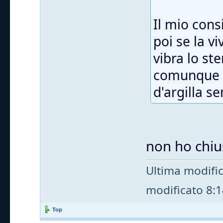
Il mio cons
poi se la v
vibra lo st
comunque t
d'argilla s
non ho chius
Ultima modifi
modificato 8:14
Top