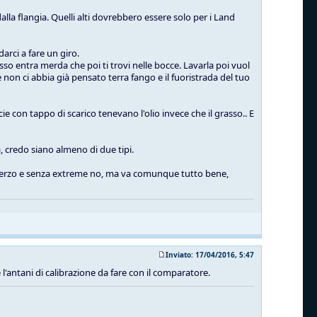
alla flangia. Quelli alti dovrebbero essere solo per i Land
arci a fare un giro.
sso entra merda che poi ti trovi nelle bocce. Lavarla poi vuol
non ci abbia già pensato terra fango e il fuoristrada del tuo
ie con tappo di scarico tenevano l'olio invece che il grasso.. E
, credo siano almeno di due tipi.
lo sterzo e senza extreme no, ma va comunque tutto bene,
Inviato: 17/04/2016, 5:47
 e l'antani di calibrazione da fare con il comparatore.