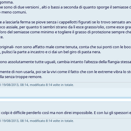
in gomma.
e sono di due versioni , alti o bassi a seconda di quanto sporge il semiasse d
no meno comuni.
a lasciarla ferma se piove senza i cappellotti figurati se lo trovo sensato and
oco assiale, per quanto ti sembri strano da lì esce grasso/olio, come esce gra
 foro del semiasse come minimo e togliere il grasso di protezione sempre che 
e.
 -originali- non sono affatto male come tenuta, conta che sui ponti con le bocc
pulisci la parte a incastro e ci dai un bel giro di pasta nera.
sono assolutamente tutte uguali, cambia intanto l'altezza della flangia stessa
amente di non usarla, poi se la vivi come il fatto che con le extreme vibra 
illa senza troppe remore.
l 19/08/2013, 08:14, modificato 8:14 volte in totale.
 colpi è difficile perderlo così ma non direi impossibile. E con lui gli spessori
l 19/08/2013, 08:14, modificato 8:14 volte in totale.