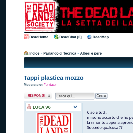
DeadHome
DeadChat [0]
DeadMap
Indice
»
Parlando di Tecnica
»
Alberi e pere
Tappi plastica mozzo
Moderatore:
Fondatori
Rispondi al
messaggio
LUCA 96
Ciao a tutti,
mi sono accorto che ho per
Li rimonto appena aprono 
Succede qualcosa ??