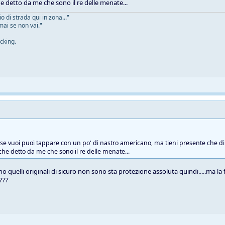
he detto da me che sono il re delle menate...
 di strada qui in zona..."
mai se non vai."
cking.
e se vuoi puoi tappare con un po' di nastro americano, ma tieni presente che di 
 che detto da me che sono il re delle menate...
o quelli originali di sicuro non sono sta protezione assoluta quindi.....ma la
 ???