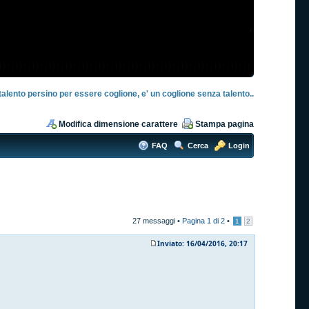
talento persino per essere coglione, e' un coglione senza talento..
Modifica dimensione carattere
Stampa pagina
FAQ
Cerca
Login
27 messaggi •
Pagina
1
di
2
•
1
2
Inviato: 16/04/2016, 20:17