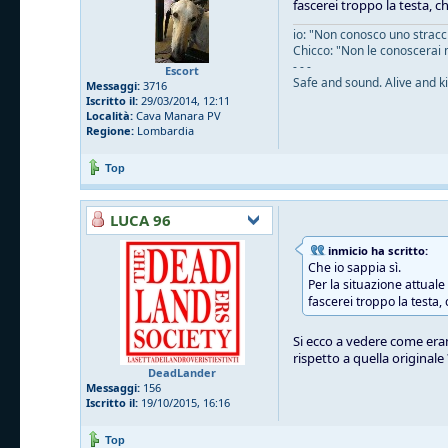
fascerei troppo la testa, c
io: "Non conosco uno straccio
Chicco: "Non le conoscerai 
- - -
Escort
Safe and sound. Alive and ki
Messaggi:
3716
Iscritto il:
29/03/2014, 12:11
Località:
Cava Manara PV
Regione:
Lombardia
Top
LUCA 96
inmicio ha scritto:
Che io sappia sì.
Per la situazione attual
fascerei troppo la testa,
Si ecco a vedere come eran
rispetto a quella originale
DeadLander
Messaggi:
156
Iscritto il:
19/10/2015, 16:16
Top