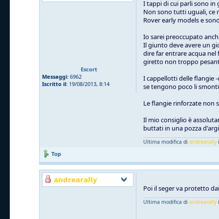
I tappi di cui parli sono 
Non sono tutti uguali, ce n
Rover early models e so
Io sarei preoccupato anche 
Il giunto deve avere un gi
dire far entrare acqua nel
giretto non troppo pesant
Escort
Messaggi:
6962
I cappellotti delle flangie
Iscritto il:
19/08/2013, 8:14
se tengono poco li smonti, 
Le flangie rinforzate non 
Il mio consiglio è assolut
buttati in una pozza d'arg
Ultima modifica di
andrearally
i
Top
andrearally
Poi il seger va protetto dai
Ultima modifica di
andrearally
i