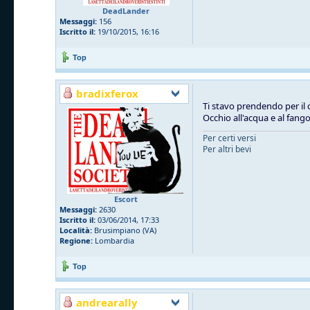
DeadLander
Messaggi:
156
Iscritto il:
19/10/2015, 16:16
Top
bradixferox
Ti stavo prendendo per il 
Occhio all'acqua e al fang
Per certi versi
Per altri bevi
Escort
Messaggi:
2630
Iscritto il:
03/06/2014, 17:33
Località:
Brusimpiano (VA)
Regione:
Lombardia
Top
andrearally