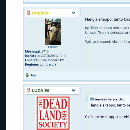
inmicio
Flangia e tappo, tanto ba
io: "Non conosco uno straccio
Chicco: "Non le conoscerai 
- - -
Safe and sound. Alive and ki
Escort
Messaggi:
3716
Iscritto il:
29/03/2014, 12:11
Località:
Cava Manara PV
Regione:
Lombardia
Top
LUCA 96
inmicio ha scritto:
Flangia e tappo, tanto b
Cioé anche il tappo sarebb