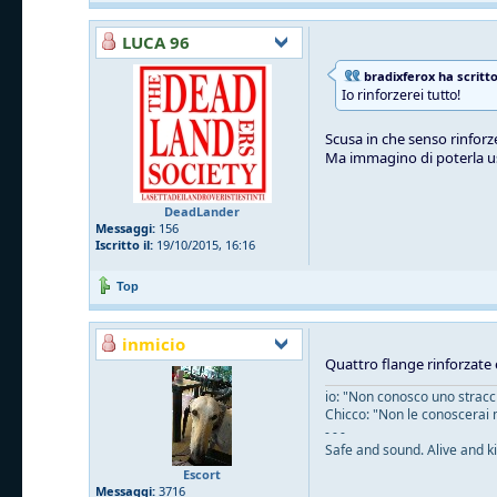
LUCA 96
bradixferox ha scritto
Io rinforzerei tutto!
Scusa in che senso rinforze
Ma immagino di poterla u
DeadLander
Messaggi:
156
Iscritto il:
19/10/2015, 16:16
Top
inmicio
Quattro flange rinforzate 
io: "Non conosco uno straccio
Chicco: "Non le conoscerai 
- - -
Safe and sound. Alive and ki
Escort
Messaggi:
3716