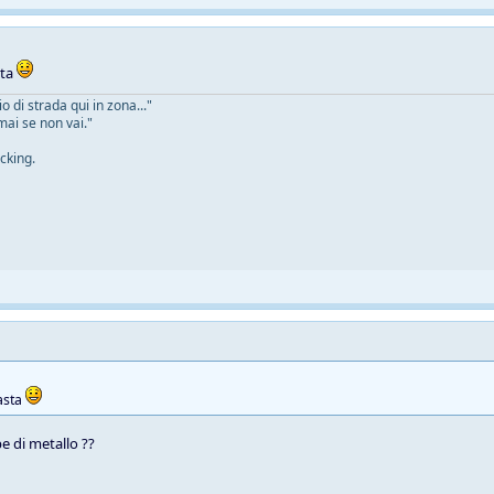
sta
 di strada qui in zona..."
mai se non vai."
cking.
asta
e di metallo ??