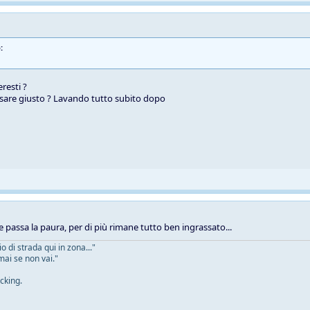
:
resti ?
sare giusto ? Lavando tutto subito dopo
e passa la paura, per di più rimane tutto ben ingrassato...
 di strada qui in zona..."
mai se non vai."
cking.