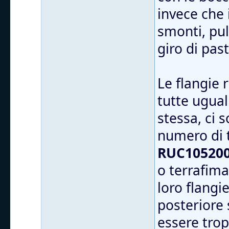
invece che 
smonti, puli
giro di pas
Le flangie
tutte ugual
stessa, ci 
numero di 
RUC105200
o terrafima
loro flangi
posteriore 
essere trop