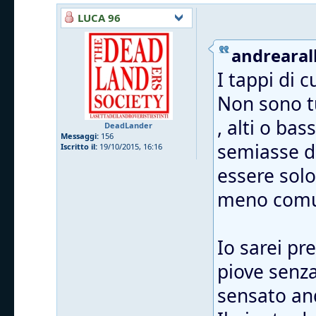
LUCA 96
andrearall
I tappi di 
Non sono tu
, alti o ba
DeadLander
Messaggi:
156
semiasse da
Iscritto il:
19/10/2015, 16:16
essere solo
meno comu
Io sarei pr
piove senza 
sensato and