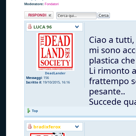
Moderatore:
Fondatori
Rispondi al
messaggio
LUCA 96
Ciao a tutti,
mi sono acc
plastica che
Li rimonto 
DeadLander
frattempo s
Messaggi:
156
Iscritto il:
19/10/2015, 16:16
pesante..
Succede qua
Top
bradixferox