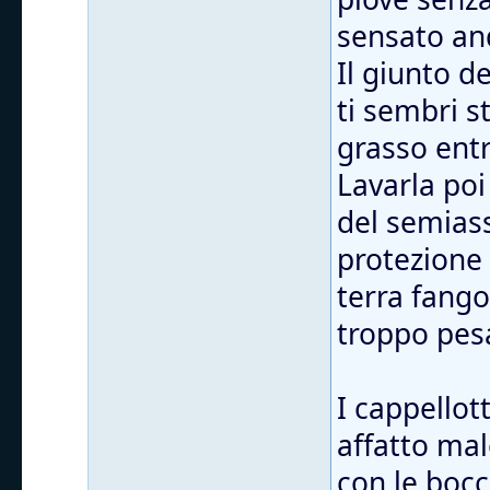
sensato and
Il giunto d
ti sembri s
grasso entr
Lavarla poi
del semiass
protezione
terra fango
troppo pes
I cappellott
affatto mal
con le bocc