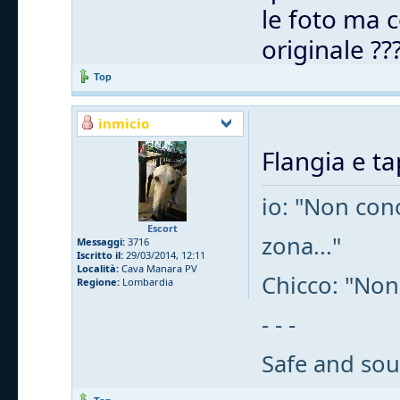
le foto ma c
originale ??
Top
inmicio
Flangia e t
io: "Non cono
Escort
zona..."
Messaggi:
3716
Iscritto il:
29/03/2014, 12:11
Località:
Cava Manara PV
Chicco: "Non
Regione:
Lombardia
- - -
Safe and sou