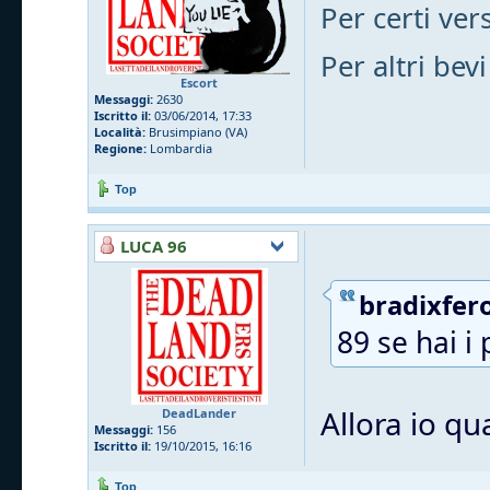
Per certi vers
Per altri bevi
Escort
Messaggi:
2630
Iscritto il:
03/06/2014, 17:33
Località:
Brusimpiano (VA)
Regione:
Lombardia
Top
LUCA 96
bradixfero
89 se hai i 
Allora io qu
DeadLander
Messaggi:
156
Iscritto il:
19/10/2015, 16:16
Top