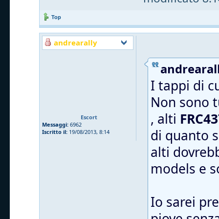
Top
andrearally
andrearall
I tappi di 
Non sono tu
, alti
FRC43
Escort
Messaggi:
6962
di quanto s
Iscritto il:
19/08/2013, 8:14
alti dovreb
models e 
Io sarei pr
piove senza 