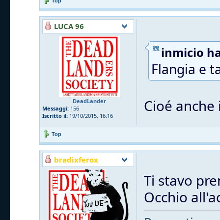
Top
LUCA 96
inmicio ha
Flangia e t
Cioé anche i
DeadLander
Messaggi:
156
Iscritto il:
19/10/2015, 16:16
Top
bradixferox
Ti stavo pre
Occhio all'a