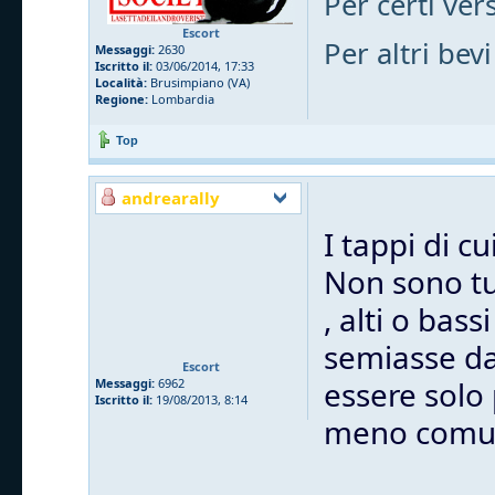
Per certi vers
Escort
Per altri bevi
Messaggi:
2630
Iscritto il:
03/06/2014, 17:33
Località:
Brusimpiano (VA)
Regione:
Lombardia
Top
andrearally
I tappi di c
Non sono tut
, alti o bas
semiasse dal
Escort
essere solo
Messaggi:
6962
Iscritto il:
19/08/2013, 8:14
meno comu