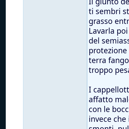
Il giunto d
ti sembri s
grasso entr
Lavarla poi
del semiass
protezione
terra fango
troppo pes
I cappellott
affatto mal
con le bocc
invece che 
smonti, puli