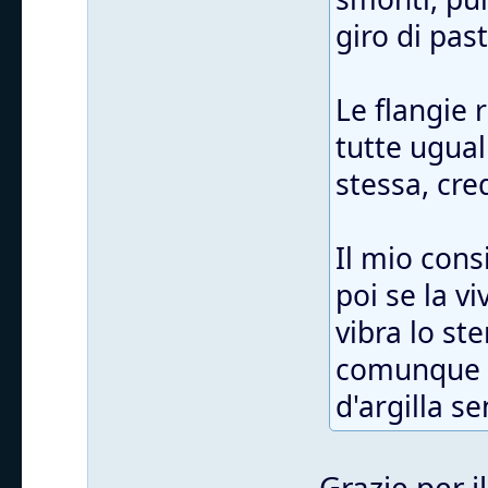
giro di pas
Le flangie
tutte ugual
stessa, cre
Il mio cons
poi se la v
vibra lo st
comunque t
d'argilla s
Grazie per i