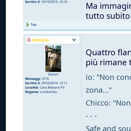
Iscritto il:
19/10/2015, 16:16
Ma immagino
tutto subit
Top
inmicio
Quattro flan
più rimane t
Escort
io: "Non cono
Messaggi:
3716
Iscritto il:
29/03/2014, 12:11
zona..."
Località:
Cava Manara PV
Regione:
Lombardia
Chicco: "Non
- - -
Safe and sou