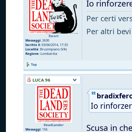
Io rinforzere
Per certi vers
Per altri bevi
Escort
Messaggi:
2630
Iscritto il:
03/06/2014, 17:33
Località:
Brusimpiano (VA)
Regione:
Lombardia
Top
LUCA 96
bradixfero
Io rinforzer
Scusa in che
DeadLander
Messaggi:
156