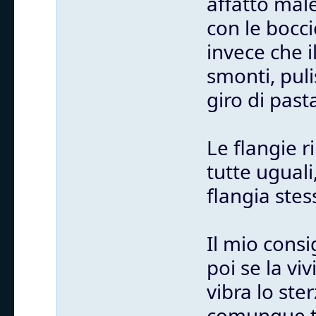
affatto mal
con le bocci
invece che i
smonti, puli
giro di past
Le flangie 
tutte uguali
flangia stes
Il mio consi
poi se la vi
vibra lo st
comunque tu