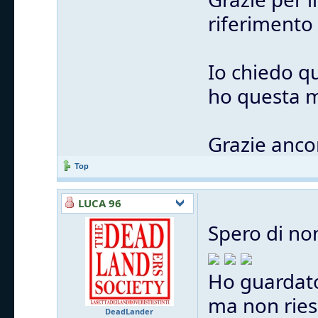
riferimento
Io chiedo q
ho questa m
Grazie anco
Top
LUCA 96
Spero di no
Ho guardato
ma non ries
DeadLander