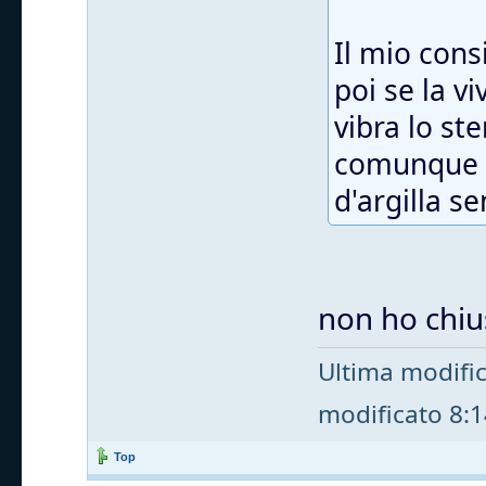
Il mio cons
poi se la v
vibra lo st
comunque t
d'argilla s
non ho chius
Ultima modifi
modificato 8:14
Top