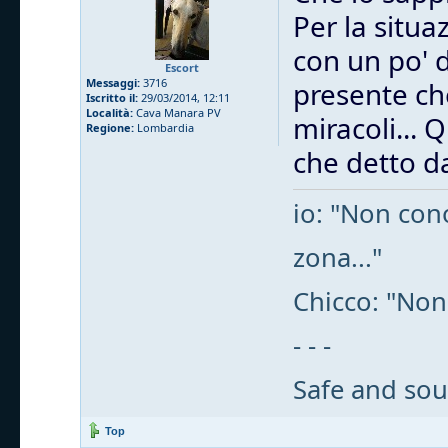
Per la situa
con un po' 
Escort
Messaggi:
3716
presente che
Iscritto il:
29/03/2014, 12:11
Località:
Cava Manara PV
miracoli... 
Regione:
Lombardia
che detto da
io: "Non cono
zona..."
Chicco: "Non
- - -
Safe and sou
Top