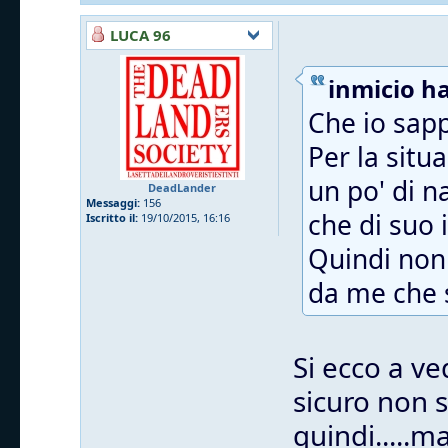
LUCA 96
inmicio ha
Che io sapp
Per la situ
un po' di n
DeadLander
Messaggi:
156
che di suo i
Iscritto il:
19/10/2015, 16:16
Quindi non 
da me che s
Si ecco a ve
sicuro non 
quindi.....m