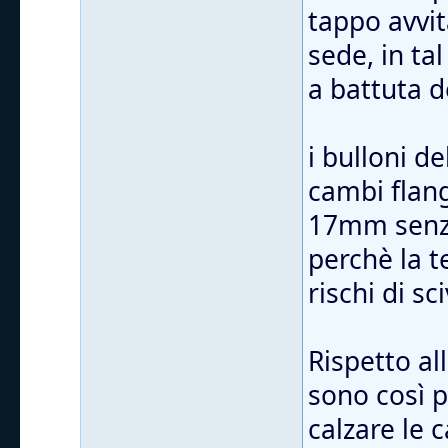
tappo avvit
sede, in ta
a battuta d
i bulloni d
cambi flang
17mm senza
perchè la t
rischi di sc
Rispetto al
sono così 
calzare le 