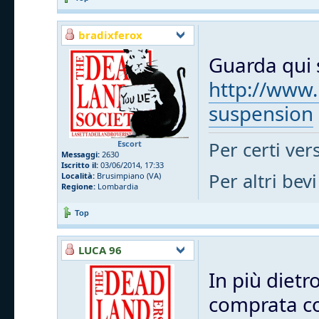
bradixferox
Guarda qui s
http://www.
suspension
Per certi vers
Escort
Messaggi:
2630
Iscritto il:
03/06/2014, 17:33
Per altri bevi
Località:
Brusimpiano (VA)
Regione:
Lombardia
Top
LUCA 96
In più dietr
comprata cos