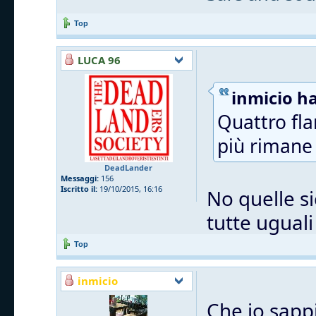
Top
LUCA 96
inmicio ha
Quattro fla
più rimane 
DeadLander
Messaggi:
156
Iscritto il:
19/10/2015, 16:16
No quelle si
tutte uguali
Top
inmicio
Che io sappi