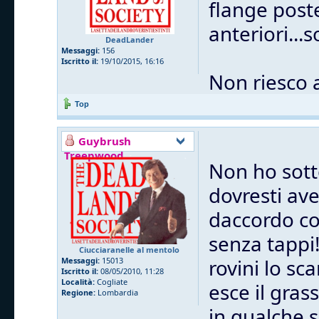
flange post
anteriori...
DeadLander
Messaggi:
156
Iscritto il:
19/10/2015, 16:16
Non riesco 
Top
Guybrush
Treepwood
Non ho sott
dovresti ave
daccordo co
senza tappi
Ciucciaranelle al mentolo
rovini lo sc
Messaggi:
15013
Iscritto il:
08/05/2010, 11:28
Località:
Cogliate
esce il gras
Regione:
Lombardia
in qualche 