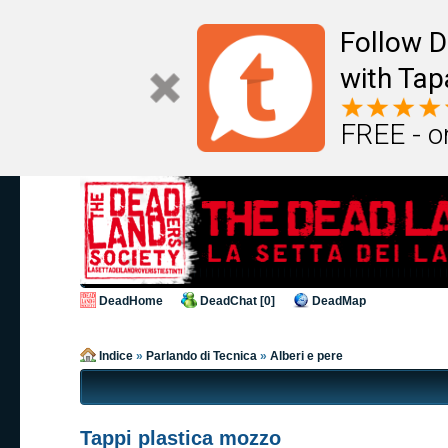
Follow D
with Tap
FREE - o
DeadHome
DeadChat [0]
DeadMap
Indice
»
Parlando di Tecnica
»
Alberi e pere
Tappi plastica mozzo