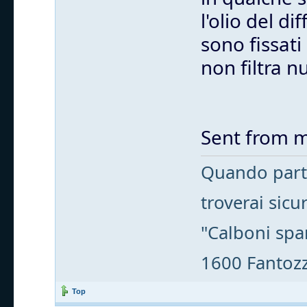
l'olio del d
sono fissati
non filtra nu
Sent from m
Quando parti
troverai sic
"Calboni spa
1600 Fantozzi
Top