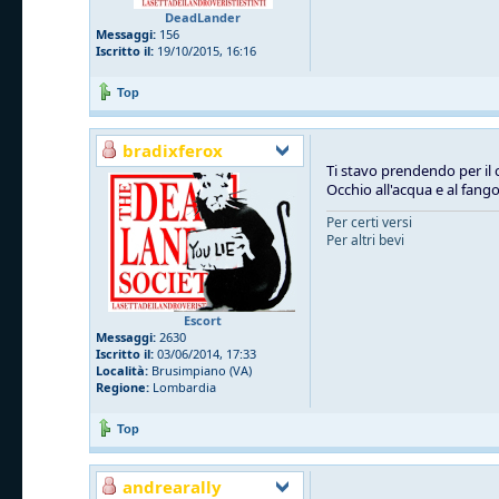
DeadLander
Messaggi:
156
Iscritto il:
19/10/2015, 16:16
Top
bradixferox
Ti stavo prendendo per il 
Occhio all'acqua e al fang
Per certi versi
Per altri bevi
Escort
Messaggi:
2630
Iscritto il:
03/06/2014, 17:33
Località:
Brusimpiano (VA)
Regione:
Lombardia
Top
andrearally