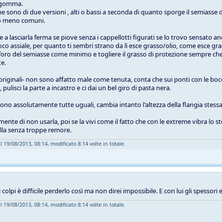
in gomma.
e sono di due versioni , alti o bassi a seconda di quanto sporge il semiasse d
no meno comuni.
a lasciarla ferma se piove senza i cappellotti figurati se lo trovo sensato and
oco assiale, per quanto ti sembri strano da lì esce grasso/olio, come esce gra
 foro del semiasse come minimo e togliere il grasso di protezione sempre che 
e.
 -originali- non sono affatto male come tenuta, conta che sui ponti con le bocc
pulisci la parte a incastro e ci dai un bel giro di pasta nera.
sono assolutamente tutte uguali, cambia intanto l'altezza della flangia stessa
amente di non usarla, poi se la vivi come il fatto che con le extreme vibra 
illa senza troppe remore.
l 19/08/2013, 08:14, modificato 8:14 volte in totale.
 colpi è difficile perderlo così ma non direi impossibile. E con lui gli spessori
l 19/08/2013, 08:14, modificato 8:14 volte in totale.