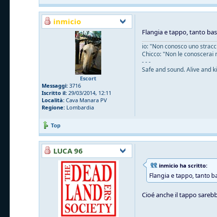
inmicio
Flangia e tappo, tanto ba
io: "Non conosco uno straccio
Chicco: "Non le conoscerai 
- - -
Safe and sound. Alive and ki
Escort
Messaggi:
3716
Iscritto il:
29/03/2014, 12:11
Località:
Cava Manara PV
Regione:
Lombardia
Top
LUCA 96
inmicio ha scritto:
Flangia e tappo, tanto b
Cioé anche il tappo sarebb