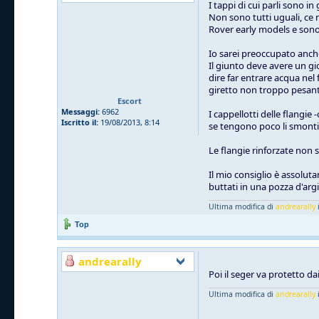
I tappi di cui parli sono 
Non sono tutti uguali, ce n
Rover early models e so
Io sarei preoccupato anche 
Il giunto deve avere un gi
dire far entrare acqua nel
giretto non troppo pesant
Escort
Messaggi:
6962
I cappellotti delle flangie
Iscritto il:
19/08/2013, 8:14
se tengono poco li smonti, 
Le flangie rinforzate non 
Il mio consiglio è assolut
buttati in una pozza d'arg
Ultima modifica di
andrearally
i
Top
andrearally
Poi il seger va protetto dai
Ultima modifica di
andrearally
i