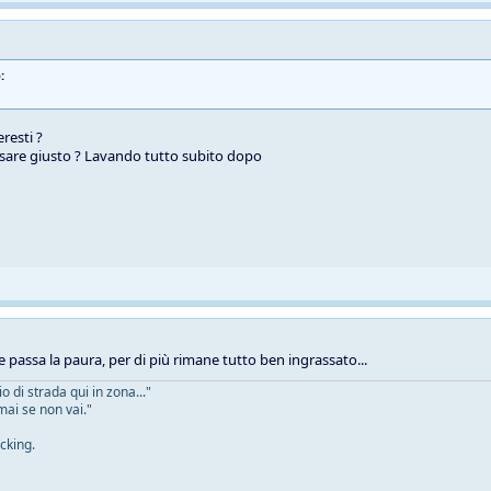
:
resti ?
sare giusto ? Lavando tutto subito dopo
e passa la paura, per di più rimane tutto ben ingrassato...
 di strada qui in zona..."
mai se non vai."
cking.