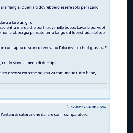
alla flangia. Quelli alti dovrebbero essere solo per i Land
arci a fare un giro.
sso entra merda che poi ti trovi nelle bocce. Lavarla poi vuol
non ci abbia già pensato terra fango e il fuoristrada del tuo
ie con tappo di scarico tenevano l'olio invece che il grasso.. E
, credo siano almeno di due tipi.
lo sterzo e senza extreme no, ma va comunque tutto bene,
Inviato: 17/04/2016, 5:47
 e l'antani di calibrazione da fare con il comparatore.