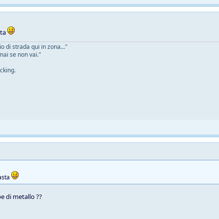
sta
 di strada qui in zona..."
mai se non vai."
cking.
asta
e di metallo ??