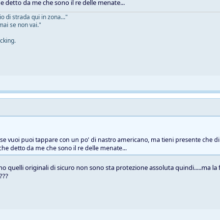
he detto da me che sono il re delle menate...
 di strada qui in zona..."
mai se non vai."
cking.
e se vuoi puoi tappare con un po' di nastro americano, ma tieni presente che di 
 che detto da me che sono il re delle menate...
o quelli originali di sicuro non sono sta protezione assoluta quindi.....ma la
 ???