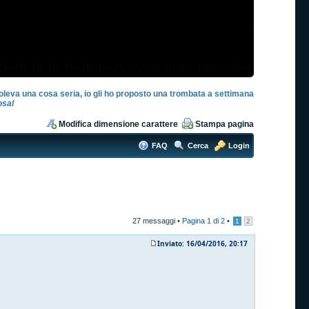
oleva una cosa seria, io gli ho proposto una trombata a settimana
sal
Modifica dimensione carattere
Stampa pagina
FAQ
Cerca
Login
27 messaggi •
Pagina
1
di
2
•
1
2
Inviato: 16/04/2016, 20:17