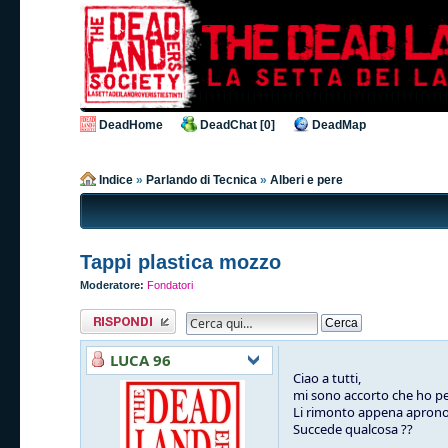
DeadHome
DeadChat [0]
DeadMap
Indice
»
Parlando di Tecnica
»
Alberi e pere
Tappi plastica mozzo
Moderatore:
Fondatori
Rispondi al
messaggio
LUCA 96
Ciao a tutti,
mi sono accorto che ho per
Li rimonto appena aprono 
Succede qualcosa ??