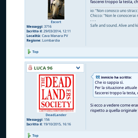
fascerei troppo la testa, c
io: "Non conosco uno straccio
Chicco: "Non le conoscerai 
- - -
Escort
Safe and sound. Alive and ki
Messaggi:
3716
Iscritto il:
29/03/2014, 12:11
Località:
Cava Manara PV
Regione:
Lombardia
Top
LUCA 96
inmicio ha scritto:
Che io sappia sì.
Per la situazione attual
fascerei troppo la testa,
Si ecco a vedere come eran
rispetto a quella originale
DeadLander
Messaggi:
156
Iscritto il:
19/10/2015, 16:16
Top