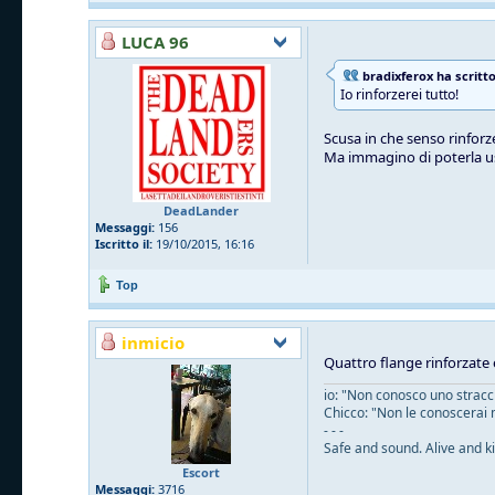
LUCA 96
bradixferox ha scritto
Io rinforzerei tutto!
Scusa in che senso rinforze
Ma immagino di poterla u
DeadLander
Messaggi:
156
Iscritto il:
19/10/2015, 16:16
Top
inmicio
Quattro flange rinforzate 
io: "Non conosco uno straccio
Chicco: "Non le conoscerai 
- - -
Safe and sound. Alive and ki
Escort
Messaggi:
3716