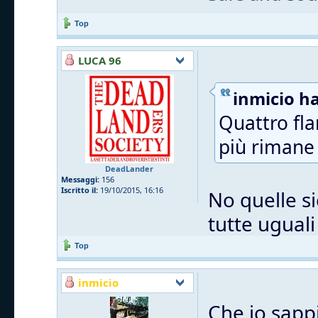
Top
LUCA 96
inmicio ha
Quattro fla
più rimane 
DeadLander
Messaggi:
156
Iscritto il:
19/10/2015, 16:16
No quelle si
tutte uguali
Top
inmicio
Che io sappi