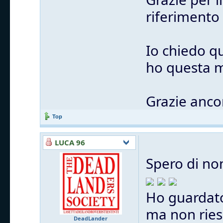
riferimento
Io chiedo q
ho questa m
Grazie anco
Top
LUCA 96
Spero di no
Ho guardato
ma non ries
DeadLander