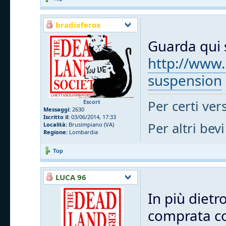
bradixferox
Guarda qui s
http://www.
suspension
Per certi vers
Escort
Messaggi:
2630
Iscritto il:
03/06/2014, 17:33
Per altri bevi
Località:
Brusimpiano (VA)
Regione:
Lombardia
Top
LUCA 96
In più dietr
comprata cos