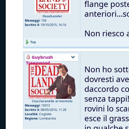
flange post
anteriori...
DeadLander
Messaggi:
156
Iscritto il:
19/10/2015, 16:16
Non riesco 
Top
Guybrush
Treepwood
Non ho sott
dovresti ave
daccordo co
senza tappi
Ciucciaranelle al mentolo
rovini lo sc
Messaggi:
15013
Iscritto il:
08/05/2010, 11:28
Località:
Cogliate
esce il gras
Regione:
Lombardia
in qualche 