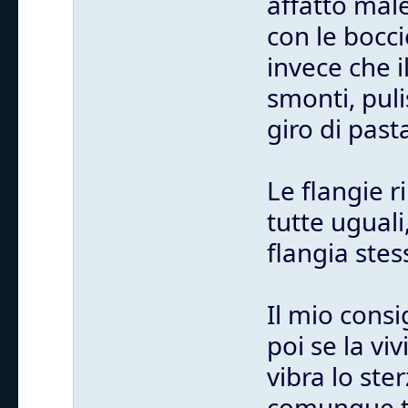
affatto mal
con le bocci
invece che i
smonti, puli
giro di past
Le flangie 
tutte uguali
flangia stes
Il mio consi
poi se la vi
vibra lo st
comunque tu