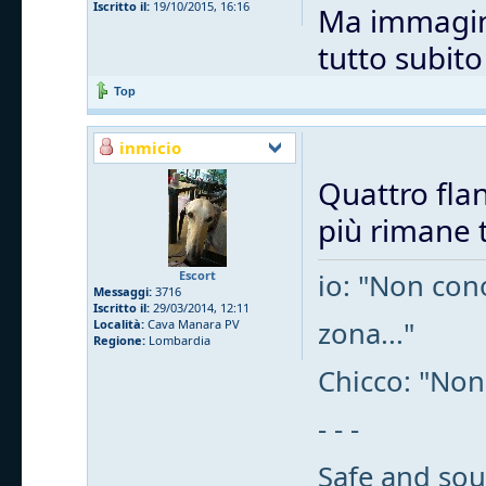
Iscritto il:
19/10/2015, 16:16
Ma immagino
tutto subit
Top
inmicio
Quattro flan
più rimane t
Escort
io: "Non cono
Messaggi:
3716
Iscritto il:
29/03/2014, 12:11
zona..."
Località:
Cava Manara PV
Regione:
Lombardia
Chicco: "Non
- - -
Safe and sou