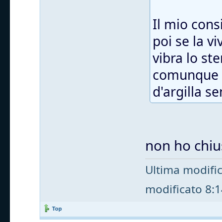
Il mio cons
poi se la v
vibra lo st
comunque t
d'argilla s
non ho chius
Ultima modifi
modificato 8:14
Top