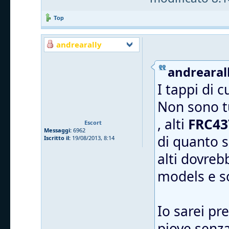
Top
andrearally
andrearall
I tappi di 
Non sono tu
, alti
FRC43
Escort
Messaggi:
6962
di quanto s
Iscritto il:
19/08/2013, 8:14
alti dovreb
models e 
Io sarei pr
piove senza 