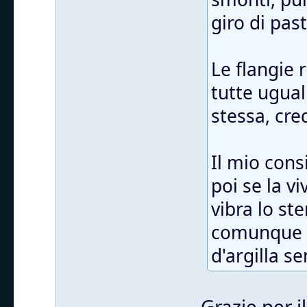
giro di pas
Le flangie
tutte ugual
stessa, cre
Il mio cons
poi se la v
vibra lo st
comunque t
d'argilla s
Grazie per i