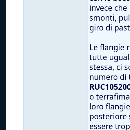
invece che 
smonti, puli
giro di pas
Le flangie
tutte ugual
stessa, ci 
numero di 
RUC105200
o terrafima
loro flangi
posteriore 
essere trop