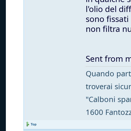
l'olio del d
sono fissati
non filtra nu
Sent from m
Quando parti
troverai sic
"Calboni spa
1600 Fantozzi
Top