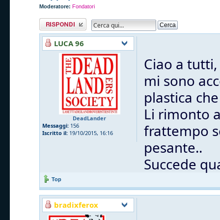
Moderatore:
Fondatori
Rispondi al
messaggio
LUCA 96
Ciao a tutti,
mi sono acc
plastica che
Li rimonto 
DeadLander
frattempo s
Messaggi:
156
Iscritto il:
19/10/2015, 16:16
pesante..
Succede qua
Top
bradixferox