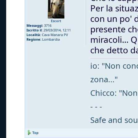
Per la situa
con un po' 
Escort
Messaggi:
3716
presente che
Iscritto il:
29/03/2014, 12:11
Località:
Cava Manara PV
miracoli... 
Regione:
Lombardia
che detto da
io: "Non cono
zona..."
Chicco: "Non
- - -
Safe and sou
Top