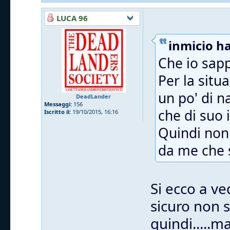
LUCA 96
inmicio ha
Che io sapp
Per la situ
un po' di n
DeadLander
Messaggi:
156
che di suo i
Iscritto il:
19/10/2015, 16:16
Quindi non 
da me che s
Si ecco a ve
sicuro non 
quindi.....m