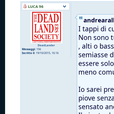
LUCA 96
andrearall
I tappi di 
Non sono tu
, alti o ba
DeadLander
Messaggi:
156
semiasse da
Iscritto il:
19/10/2015, 16:16
essere solo
meno comu
Io sarei pr
piove senza 
sensato and