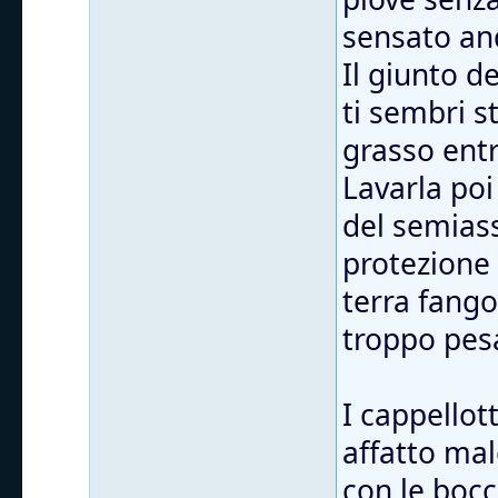
sensato and
Il giunto d
ti sembri s
grasso entr
Lavarla poi
del semiass
protezione
terra fango
troppo pes
I cappellott
affatto mal
con le bocc