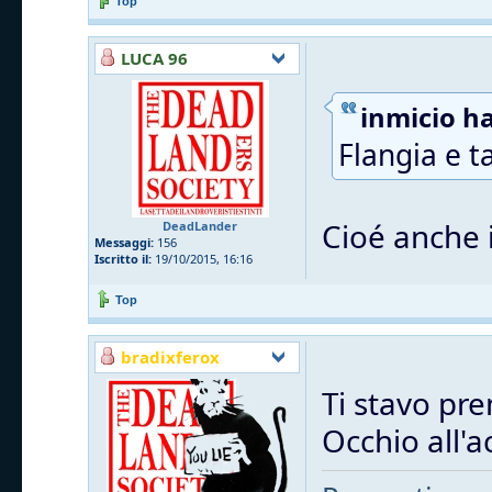
Top
LUCA 96
inmicio ha
Flangia e t
Cioé anche i
DeadLander
Messaggi:
156
Iscritto il:
19/10/2015, 16:16
Top
bradixferox
Ti stavo pre
Occhio all'a