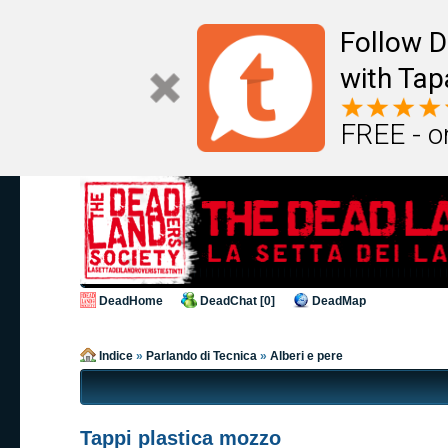
Follow D
with Tap
FREE - o
DeadHome
DeadChat [0]
DeadMap
Indice
»
Parlando di Tecnica
»
Alberi e pere
Tappi plastica mozzo