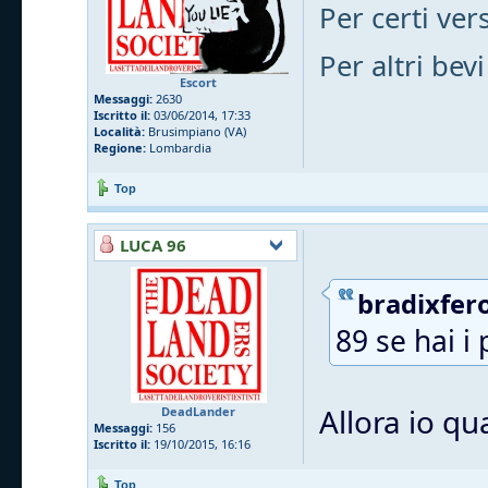
Per certi vers
Per altri bevi
Escort
Messaggi:
2630
Iscritto il:
03/06/2014, 17:33
Località:
Brusimpiano (VA)
Regione:
Lombardia
Top
LUCA 96
bradixfero
89 se hai i 
Allora io qu
DeadLander
Messaggi:
156
Iscritto il:
19/10/2015, 16:16
Top