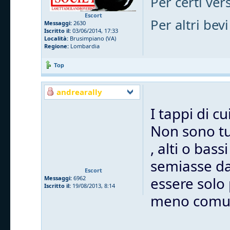
Per certi vers
Escort
Per altri bevi
Messaggi:
2630
Iscritto il:
03/06/2014, 17:33
Località:
Brusimpiano (VA)
Regione:
Lombardia
Top
andrearally
I tappi di c
Non sono tut
, alti o bas
semiasse dal
Escort
essere solo
Messaggi:
6962
Iscritto il:
19/08/2013, 8:14
meno comu