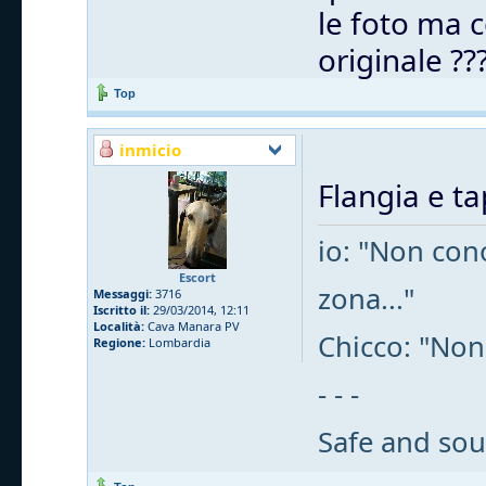
le foto ma c
originale ??
Top
inmicio
Flangia e t
io: "Non cono
Escort
zona..."
Messaggi:
3716
Iscritto il:
29/03/2014, 12:11
Località:
Cava Manara PV
Chicco: "Non
Regione:
Lombardia
- - -
Safe and sou