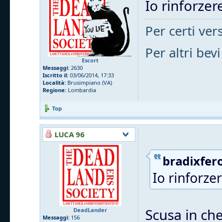
Io rinforzere
Per certi vers
Per altri bevi
Escort
Messaggi:
2630
Iscritto il:
03/06/2014, 17:33
Località:
Brusimpiano (VA)
Regione:
Lombardia
Top
LUCA 96
bradixfero
Io rinforzer
Scusa in che
DeadLander
Messaggi:
156