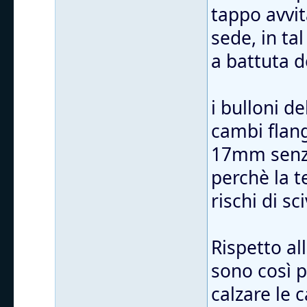
tappo avvit
sede, in ta
a battuta d
i bulloni d
cambi flang
17mm senza
perchè la t
rischi di sc
Rispetto al
sono così 
calzare le 