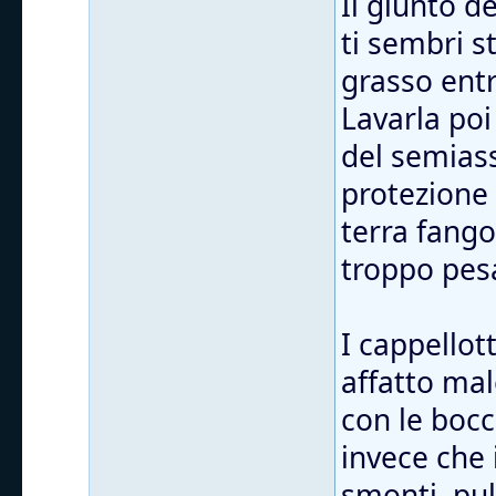
Il giunto d
ti sembri s
grasso entr
Lavarla poi
del semiass
protezione
terra fango
troppo pes
I cappellott
affatto mal
con le bocc
invece che 
smonti, puli