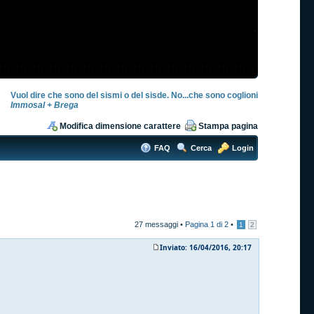
Vuol dire che sono del sismi o del sisde. No...che sono coglioni
Immosal + Brega
Modifica dimensione carattere
Stampa pagina
FAQ
Cerca
Login
27 messaggi •
Pagina
1
di
2
•
1
2
Inviato: 16/04/2016, 20:17