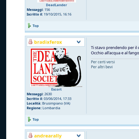
DeadLander
Messaggi:
156
Iscritto il:
19/10/2015, 16:16
Top
bradixferox
Ti stavo prendendo per il 
Occhio all'acqua e al fang
Per certi versi
Per altri bevi
Escort
Messaggi:
2630
Iscritto il:
03/06/2014, 17:33
Località:
Brusimpiano (VA)
Regione:
Lombardia
Top
andrearally