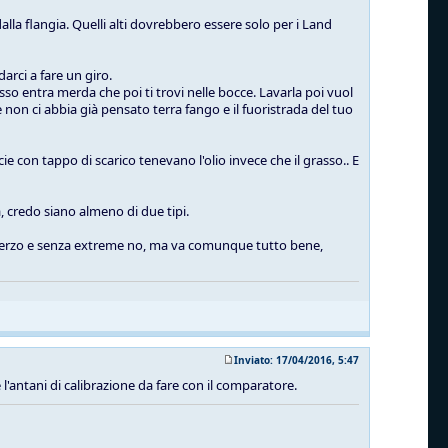
alla flangia. Quelli alti dovrebbero essere solo per i Land
arci a fare un giro.
sso entra merda che poi ti trovi nelle bocce. Lavarla poi vuol
non ci abbia già pensato terra fango e il fuoristrada del tuo
ie con tappo di scarico tenevano l'olio invece che il grasso.. E
, credo siano almeno di due tipi.
lo sterzo e senza extreme no, ma va comunque tutto bene,
Inviato: 17/04/2016, 5:47
 e l'antani di calibrazione da fare con il comparatore.