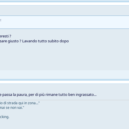
:
resti ?
sare giusto ? Lavando tutto subito dopo
e passa la paura, per di più rimane tutto ben ingrassato...
 di strada qui in zona..."
mai se non vai."
cking.