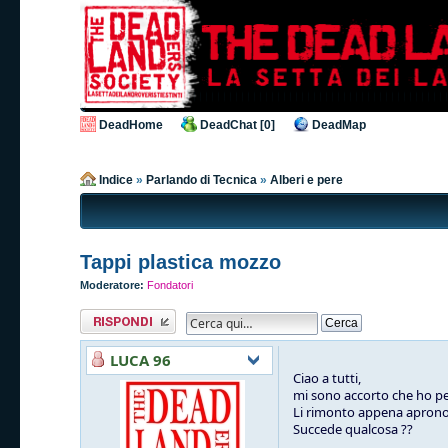
DeadHome
DeadChat [0]
DeadMap
Indice
»
Parlando di Tecnica
»
Alberi e pere
Tappi plastica mozzo
Moderatore:
Fondatori
Rispondi al
messaggio
LUCA 96
Ciao a tutti,
mi sono accorto che ho per
Li rimonto appena aprono 
Succede qualcosa ??