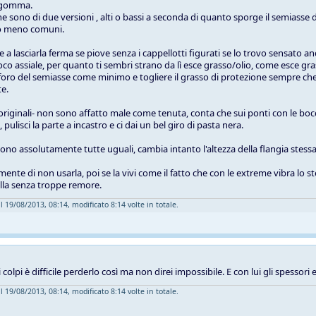
in gomma.
e sono di due versioni , alti o bassi a seconda di quanto sporge il semiasse d
no meno comuni.
a lasciarla ferma se piove senza i cappellotti figurati se lo trovo sensato and
oco assiale, per quanto ti sembri strano da lì esce grasso/olio, come esce gra
 foro del semiasse come minimo e togliere il grasso di protezione sempre che 
e.
 -originali- non sono affatto male come tenuta, conta che sui ponti con le bocc
pulisci la parte a incastro e ci dai un bel giro di pasta nera.
sono assolutamente tutte uguali, cambia intanto l'altezza della flangia stessa
amente di non usarla, poi se la vivi come il fatto che con le extreme vibra 
illa senza troppe remore.
l 19/08/2013, 08:14, modificato 8:14 volte in totale.
 colpi è difficile perderlo così ma non direi impossibile. E con lui gli spessori
l 19/08/2013, 08:14, modificato 8:14 volte in totale.