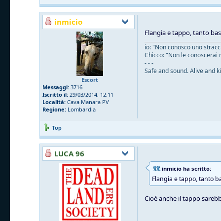
inmicio
Flangia e tappo, tanto ba
io: "Non conosco uno straccio
Chicco: "Non le conoscerai 
- - -
Safe and sound. Alive and ki
Escort
Messaggi:
3716
Iscritto il:
29/03/2014, 12:11
Località:
Cava Manara PV
Regione:
Lombardia
Top
LUCA 96
inmicio ha scritto:
Flangia e tappo, tanto b
Cioé anche il tappo sarebb