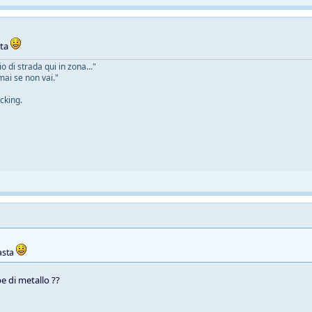
sta
 di strada qui in zona..."
mai se non vai."
cking.
asta
e di metallo ??