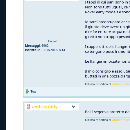
I tappi di cui parli sono 
Non sono tutti uguali, ce n
Rover early models e so
Io sarei preoccupato anche 
Il giunto deve avere un gi
dire far entrare acqua nel
giretto non troppo pesant
Escort
Messaggi:
6962
I cappellotti delle flangie
Iscritto il:
19/08/2013, 8:14
se tengono poco li smonti, 
Le flangie rinforzate non 
Il mio consiglio è assolut
buttati in una pozza d'arg
Ultima modifica di
andrearally
i
Top
andrearally
Poi il seger va protetto dai
Ultima modifica di
andrearally
i