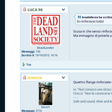
LUCA 96
bradixferox ha scritto
Io rinforzerei tutto!
Scusa in che senso rinforze
Ma immagino di poterla u
DeadLander
Messaggi:
156
Iscritto il:
19/10/2015, 16:16
Top
inmicio
Quattro flange rinforzate 
io: "Non conosco uno straccio
Chicco: "Non le conoscerai 
- - -
Safe and sound. Alive and ki
Escort
Messaggi:
3716