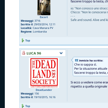
fascerei troppo la testa, c
io: "Non conosco uno straccio
Chicco: "Non le conoscerai 
- - -
Escort
Safe and sound. Alive and ki
Messaggi:
3716
Iscritto il:
29/03/2014, 12:11
Località:
Cava Manara PV
Regione:
Lombardia
Top
LUCA 96
inmicio ha scritto:
Che io sappia sì.
Per la situazione attual
fascerei troppo la testa,
Si ecco a vedere come eran
rispetto a quella originale
DeadLander
Messaggi:
156
Iscritto il:
19/10/2015, 16:16
Top