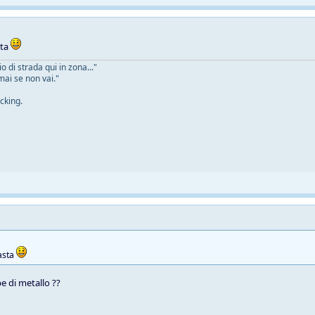
sta
 di strada qui in zona..."
mai se non vai."
cking.
asta
e di metallo ??