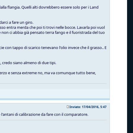
alla flangia. Quelli alti dovrebbero essere solo per i Land
arci a fare un giro.
sso entra merda che poi ti trovi nelle bocce. Lavarla poi vuol
non ci abbia già pensato terra fango e il fuoristrada del tuo
ie con tappo di scarico tenevano l'olio invece che il grasso.. E
, credo siano almeno di due tipi.
lo sterzo e senza extreme no, ma va comunque tutto bene,
Inviato: 17/04/2016, 5:47
 e l'antani di calibrazione da fare con il comparatore.