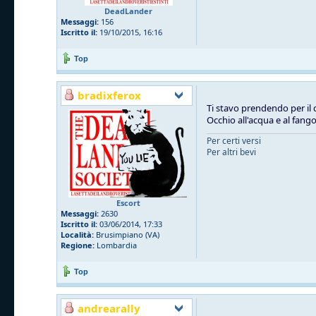
DeadLander
Messaggi:
156
Iscritto il:
19/10/2015, 16:16
Top
bradixferox
Ti stavo prendendo per il 
Occhio all'acqua e al fang
Per certi versi
Per altri bevi
Escort
Messaggi:
2630
Iscritto il:
03/06/2014, 17:33
Località:
Brusimpiano (VA)
Regione:
Lombardia
Top
andrearally