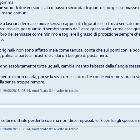
in gomma.
e sono di due versioni , alti o bassi a seconda di quanto sporge il semiasse d
no meno comuni.
a lasciarla ferma se piove senza i cappellotti figurati se lo trovo sensato and
oco assiale, per quanto ti sembri strano da lì esce grasso/olio, come esce gra
 foro del semiasse come minimo e togliere il grasso di protezione sempre che 
e.
 -originali- non sono affatto male come tenuta, conta che sui ponti con le bocc
pulisci la parte a incastro e ci dai un bel giro di pasta nera.
sono assolutamente tutte uguali, cambia intanto l'altezza della flangia stessa
amente di non usarla, poi se la vivi come il fatto che con le extreme vibra 
illa senza troppe remore.
l 19/08/2013, 08:14, modificato 8:14 volte in totale.
 colpi è difficile perderlo così ma non direi impossibile. E con lui gli spessori
l 19/08/2013, 08:14, modificato 8:14 volte in totale.