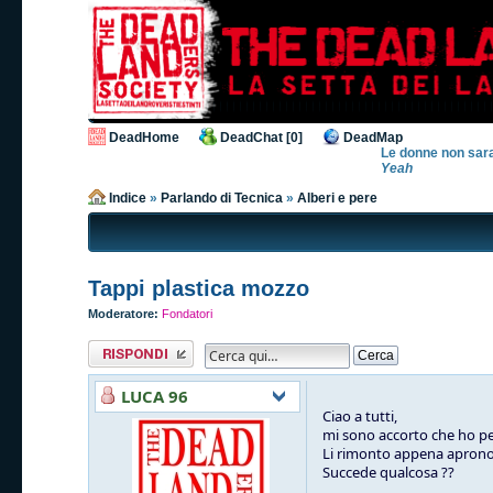
DeadHome
DeadChat [0]
DeadMap
Le donne non saran
Yeah
Indice
»
Parlando di Tecnica
»
Alberi e pere
Tappi plastica mozzo
Moderatore:
Fondatori
Rispondi al
messaggio
LUCA 96
Ciao a tutti,
mi sono accorto che ho per
Li rimonto appena aprono 
Succede qualcosa ??