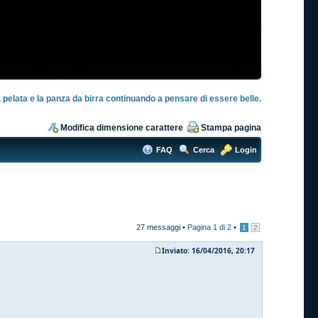
 pelata e la panza da birra continuando a pensare di essere belle.
Modifica dimensione carattere
Stampa pagina
FAQ
Cerca
Login
27 messaggi •
Pagina
1
di
2
•
1
2
Inviato: 16/04/2016, 20:17