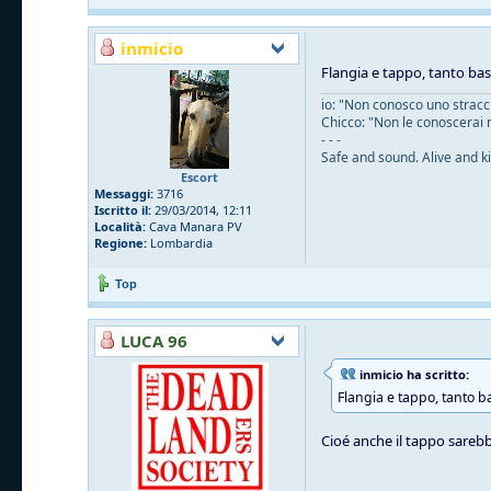
inmicio
Flangia e tappo, tanto ba
io: "Non conosco uno straccio
Chicco: "Non le conoscerai 
- - -
Safe and sound. Alive and ki
Escort
Messaggi:
3716
Iscritto il:
29/03/2014, 12:11
Località:
Cava Manara PV
Regione:
Lombardia
Top
LUCA 96
inmicio ha scritto:
Flangia e tappo, tanto b
Cioé anche il tappo sarebb