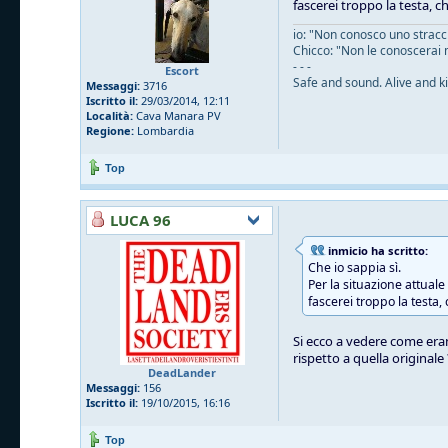
fascerei troppo la testa, c
io: "Non conosco uno straccio
Chicco: "Non le conoscerai 
- - -
Escort
Safe and sound. Alive and ki
Messaggi:
3716
Iscritto il:
29/03/2014, 12:11
Località:
Cava Manara PV
Regione:
Lombardia
Top
LUCA 96
inmicio ha scritto:
Che io sappia sì.
Per la situazione attual
fascerei troppo la testa,
Si ecco a vedere come eran
rispetto a quella originale
DeadLander
Messaggi:
156
Iscritto il:
19/10/2015, 16:16
Top