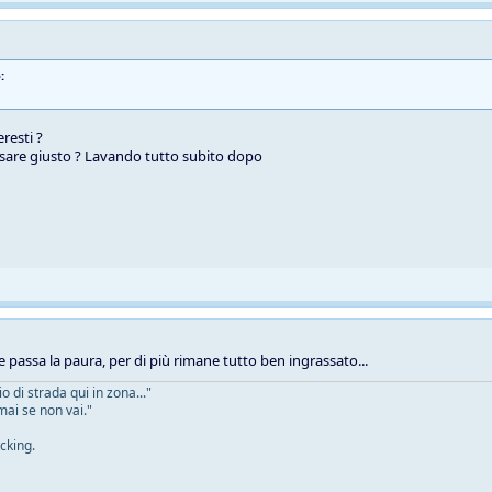
:
resti ?
sare giusto ? Lavando tutto subito dopo
e passa la paura, per di più rimane tutto ben ingrassato...
 di strada qui in zona..."
mai se non vai."
cking.