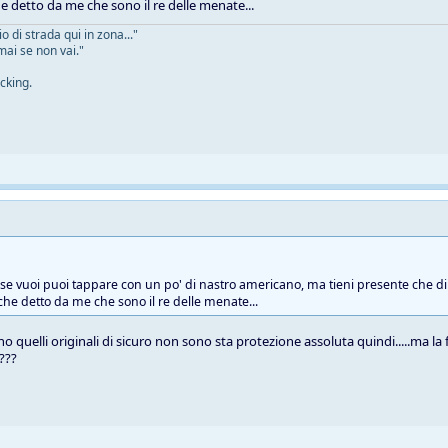
he detto da me che sono il re delle menate...
 di strada qui in zona..."
mai se non vai."
cking.
e se vuoi puoi tappare con un po' di nastro americano, ma tieni presente che di 
 che detto da me che sono il re delle menate...
o quelli originali di sicuro non sono sta protezione assoluta quindi.....ma la
 ???