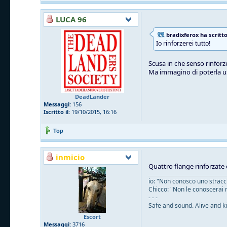
LUCA 96
bradixferox ha scritto
Io rinforzerei tutto!
Scusa in che senso rinforze
Ma immagino di poterla u
DeadLander
Messaggi:
156
Iscritto il:
19/10/2015, 16:16
Top
inmicio
Quattro flange rinforzate 
io: "Non conosco uno straccio
Chicco: "Non le conoscerai 
- - -
Safe and sound. Alive and ki
Escort
Messaggi:
3716