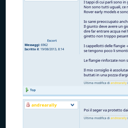
I tappi di cui parli sono 
Non sono tutti uguali, ce n
Rover early models e so
Io sarei preoccupato anche 
Il giunto deve avere un gi
dire far entrare acqua nel
giretto non troppo pesant
Escort
Messaggi:
6962
I cappellotti delle flangie
Iscritto il:
19/08/2013, 8:14
se tengono poco li smonti, 
Le flangie rinforzate non 
Il mio consiglio è assolut
buttati in una pozza d'arg
Ultima modifica di
andrearally
i
Top
andrearally
Poi il seger va protetto dai
Ultima modifica di
andrearally
i