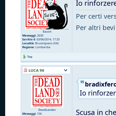
Io rinforzere
Per certi vers
Per altri bevi
Escort
Messaggi:
2630
Iscritto il:
03/06/2014, 17:33
Località:
Brusimpiano (VA)
Regione:
Lombardia
Top
LUCA 96
bradixfero
Io rinforzer
Scusa in che
DeadLander
Messaggi:
156