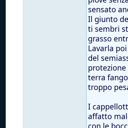
sensato and
Il giunto d
ti sembri s
grasso entr
Lavarla poi
del semiass
protezione
terra fango
troppo pes
I cappellott
affatto mal
con le bocc