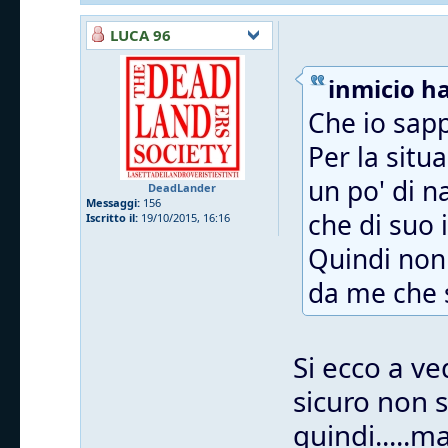
LUCA 96
inmicio ha
Che io sapp
Per la situ
un po' di n
DeadLander
Messaggi:
156
che di suo i
Iscritto il:
19/10/2015, 16:16
Quindi non 
da me che s
Si ecco a ve
sicuro non 
quindi.....m