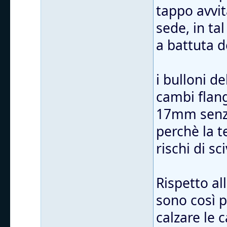
tappo avvit
sede, in ta
a battuta d
i bulloni d
cambi flang
17mm senza
perchè la t
rischi di sc
Rispetto al
sono così 
calzare le 