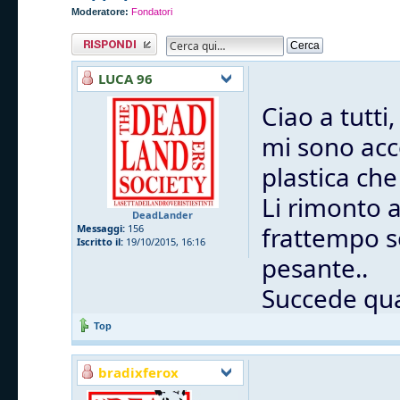
Moderatore:
Fondatori
Rispondi al
messaggio
LUCA 96
Ciao a tutti,
mi sono acc
plastica che
Li rimonto 
DeadLander
frattempo s
Messaggi:
156
Iscritto il:
19/10/2015, 16:16
pesante..
Succede qua
Top
bradixferox