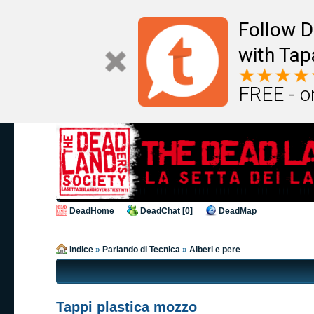
Follow D
with Tap
FREE - o
DeadHome
DeadChat [0]
DeadMap
Indice
»
Parlando di Tecnica
»
Alberi e pere
Tappi plastica mozzo