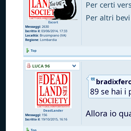
Per certi vers
Per altri bevi
Escort
Messaggi:
2630
Iscritto il:
03/06/2014, 17:33
Località:
Brusimpiano (VA)
Regione:
Lombardia
Top
LUCA 96
bradixfero
89 se hai i 
Allora io qu
DeadLander
Messaggi:
156
Iscritto il:
19/10/2015, 16:16
Top