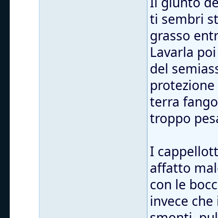
Il giunto d
ti sembri s
grasso entr
Lavarla poi
del semiass
protezione
terra fango
troppo pes
I cappellott
affatto mal
con le bocc
invece che 
smonti, puli