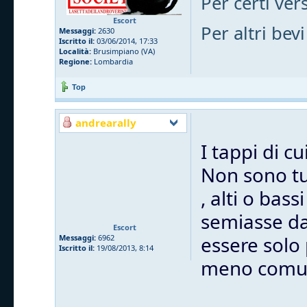
Per certi vers
Escort
Per altri bevi
Messaggi:
2630
Iscritto il:
03/06/2014, 17:33
Località:
Brusimpiano (VA)
Regione:
Lombardia
Top
andrearally
I tappi di c
Non sono tut
, alti o bas
semiasse dal
Escort
essere solo
Messaggi:
6962
Iscritto il:
19/08/2013, 8:14
meno comu