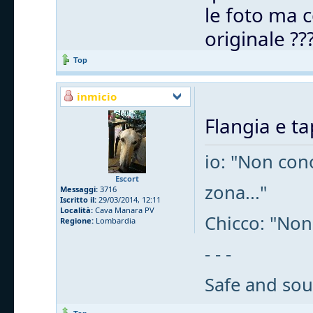
le foto ma c
originale ??
Top
inmicio
Flangia e t
io: "Non cono
Escort
zona..."
Messaggi:
3716
Iscritto il:
29/03/2014, 12:11
Località:
Cava Manara PV
Chicco: "Non
Regione:
Lombardia
- - -
Safe and sou