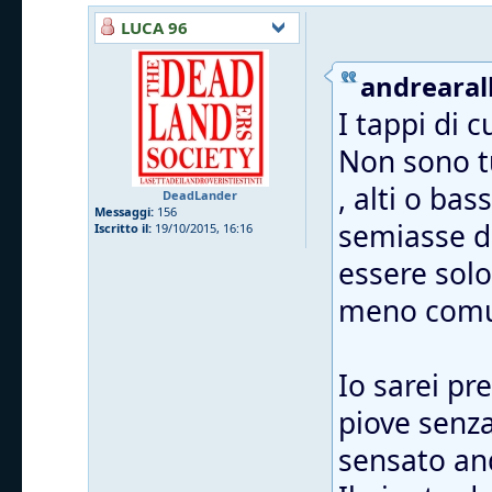
LUCA 96
andrearall
I tappi di 
Non sono tu
, alti o ba
DeadLander
Messaggi:
156
semiasse da
Iscritto il:
19/10/2015, 16:16
essere solo
meno comu
Io sarei pr
piove senza 
sensato and