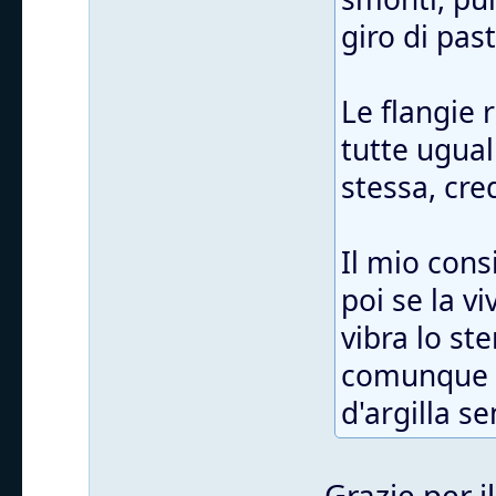
giro di pas
Le flangie
tutte ugual
stessa, cre
Il mio cons
poi se la v
vibra lo st
comunque t
d'argilla s
Grazie per i