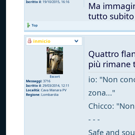
Iscritto il:
19/10/2015, 16:16
Ma immagino
tutto subit
Top
inmicio
Quattro flan
più rimane t
Escort
io: "Non cono
Messaggi:
3716
Iscritto il:
29/03/2014, 12:11
zona..."
Località:
Cava Manara PV
Regione:
Lombardia
Chicco: "Non
- - -
Safe and sou