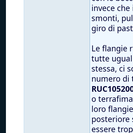
invece che 
smonti, puli
giro di pas
Le flangie
tutte ugual
stessa, ci 
numero di 
RUC105200
o terrafima
loro flangi
posteriore 
essere trop