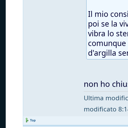
Il mio cons
poi se la v
vibra lo st
comunque t
d'argilla s
non ho chius
Ultima modifi
modificato 8:14
Top