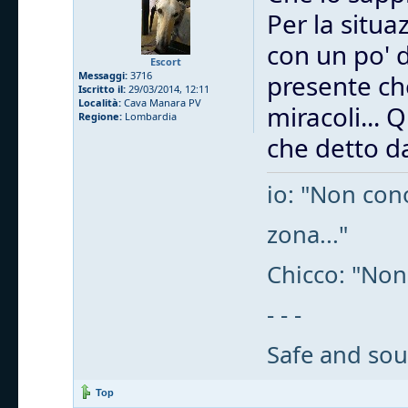
Per la situa
con un po' 
Escort
Messaggi:
3716
presente che
Iscritto il:
29/03/2014, 12:11
Località:
Cava Manara PV
miracoli... 
Regione:
Lombardia
che detto da
io: "Non cono
zona..."
Chicco: "Non
- - -
Safe and sou
Top