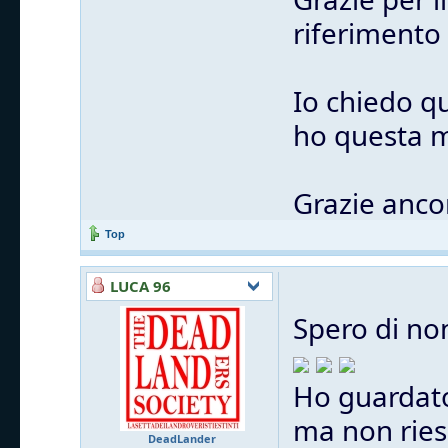
riferimento
Io chiedo q
ho questa m
Grazie anco
Top
LUCA 96
Spero di no
Ho guardato
ma non ries
DeadLander