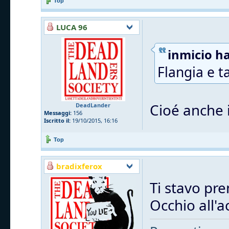
Top
LUCA 96
inmicio ha
Flangia e t
Cioé anche i
DeadLander
Messaggi:
156
Iscritto il:
19/10/2015, 16:16
Top
bradixferox
Ti stavo pre
Occhio all'a