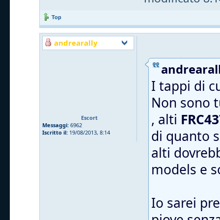
Top
andrearally
andrearall
I tappi di 
Non sono tu
, alti
FRC43
Escort
Messaggi:
6962
di quanto s
Iscritto il:
19/08/2013, 8:14
alti dovreb
models e 
Io sarei pr
piove senza 