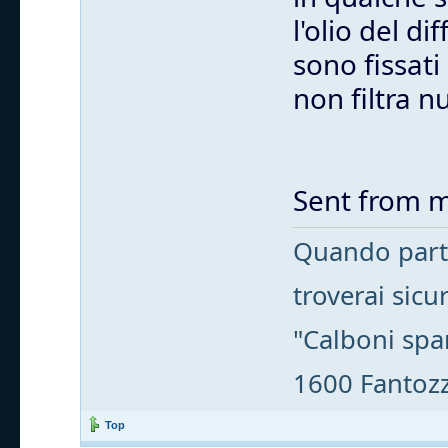
l'olio del d
sono fissati
non filtra nu
Sent from m
Quando parti
troverai sic
"Calboni spa
1600 Fantozzi
Top