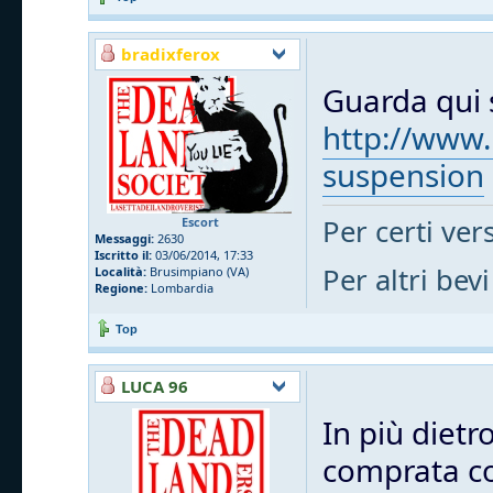
bradixferox
Guarda qui s
http://www.
suspension
Per certi vers
Escort
Messaggi:
2630
Iscritto il:
03/06/2014, 17:33
Per altri bevi
Località:
Brusimpiano (VA)
Regione:
Lombardia
Top
LUCA 96
In più dietr
comprata cos