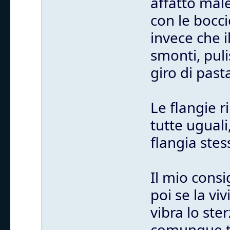
affatto mal
con le bocci
invece che i
smonti, puli
giro di past
Le flangie 
tutte uguali
flangia stes
Il mio consi
poi se la vi
vibra lo st
comunque tu