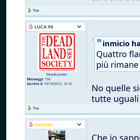
Top
LUCA 96
inmicio ha
Quattro fla
più rimane 
DeadLander
Messaggi:
156
Iscritto il:
19/10/2015, 16:16
No quelle si
tutte uguali
Top
inmicio
Che io sappi