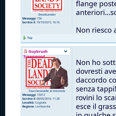
flange post
anteriori...
DeadLander
Messaggi:
156
Iscritto il:
19/10/2015, 16:16
Non riesco 
Top
Guybrush
Treepwood
Non ho sott
dovresti ave
daccordo co
senza tappi
Ciucciaranelle al mentolo
rovini lo sc
Messaggi:
15013
Iscritto il:
08/05/2010, 11:28
Località:
Cogliate
esce il gras
Regione:
Lombardia
in qualche 