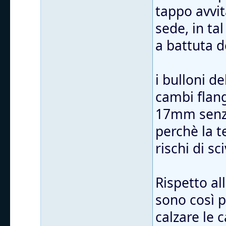
tappo avvit
sede, in ta
a battuta d
i bulloni d
cambi flang
17mm senza
perchè la t
rischi di sc
Rispetto al
sono così 
calzare le 