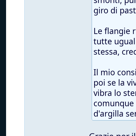
smonti, puli
giro di pas
Le flangie
tutte ugual
stessa, cre
Il mio cons
poi se la v
vibra lo st
comunque t
d'argilla s