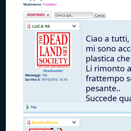
Moderatore:
Fondatori
Rispondi al
messaggio
LUCA 96
Ciao a tutti,
mi sono acc
plastica che
Li rimonto 
DeadLander
frattempo s
Messaggi:
156
Iscritto il:
19/10/2015, 16:16
pesante..
Succede qua
Top
bradixferox