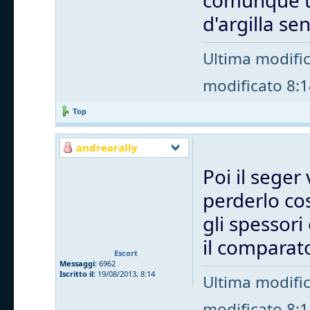
comunque tu
d'argilla s
Ultima modifi
modificato 8:14
Top
andrearally
Poi il seger 
perderlo cos
gli spessori
il comparat
Escort
Messaggi:
6962
Iscritto il:
19/08/2013, 8:14
Ultima modifi
modificato 8:14