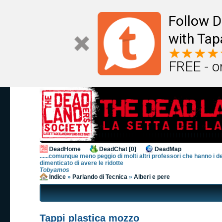
Follow D
with Tap
FREE - o
DeadHome
DeadChat [0]
DeadMap
......comunque meno peggio di molti altri professori che hanno i d
dimenticato di avere le ridotte
Tobyamos
Indice
»
Parlando di Tecnica
»
Alberi e pere
Tappi plastica mozzo