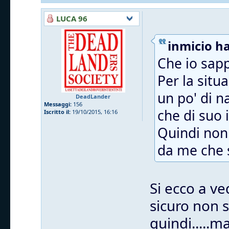
LUCA 96
inmicio ha
Che io sapp
Per la situ
un po' di n
DeadLander
Messaggi:
156
che di suo i
Iscritto il:
19/10/2015, 16:16
Quindi non 
da me che s
Si ecco a ve
sicuro non 
quindi.....m