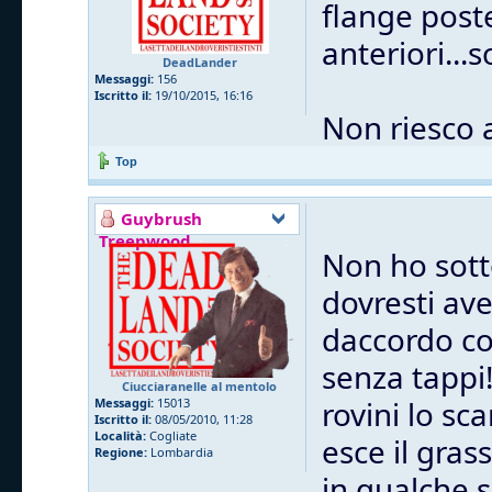
flange post
anteriori...
DeadLander
Messaggi:
156
Iscritto il:
19/10/2015, 16:16
Non riesco 
Top
Guybrush
Treepwood
Non ho sott
dovresti ave
daccordo co
senza tappi
Ciucciaranelle al mentolo
rovini lo sc
Messaggi:
15013
Iscritto il:
08/05/2010, 11:28
Località:
Cogliate
esce il gras
Regione:
Lombardia
in qualche 