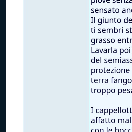
piove senza 
sensato and
Il giunto d
ti sembri s
grasso entr
Lavarla poi
del semiass
protezione
terra fango
troppo pes
I cappellott
affatto mal
con le bocc