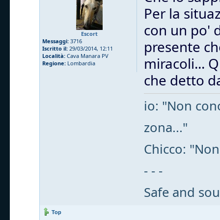
Per la situa
con un po' 
Escort
Messaggi:
3716
presente che
Iscritto il:
29/03/2014, 12:11
Località:
Cava Manara PV
miracoli... 
Regione:
Lombardia
che detto da
io: "Non cono
zona..."
Chicco: "Non
- - -
Safe and sou
Top