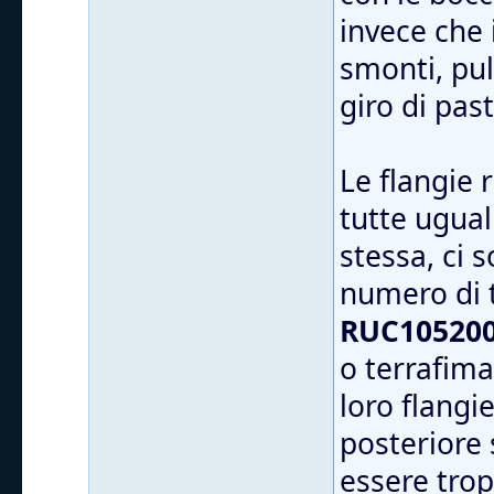
invece che 
smonti, puli
giro di pas
Le flangie
tutte ugual
stessa, ci 
numero di 
RUC105200
o terrafima
loro flangi
posteriore 
essere trop