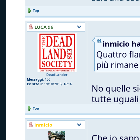
Top
LUCA 96
inmicio ha
Quattro fla
più rimane 
DeadLander
Messaggi:
156
Iscritto il:
19/10/2015, 16:16
No quelle si
tutte uguali
Top
inmicio
Che io sappi