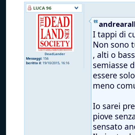
LUCA 96
andrearall
I tappi di 
Non sono tu
, alti o ba
DeadLander
Messaggi:
156
semiasse da
Iscritto il:
19/10/2015, 16:16
essere solo
meno comu
Io sarei pr
piove senza 
sensato and