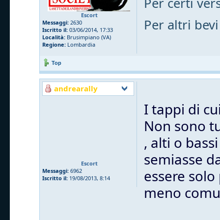
Per certi vers
Escort
Per altri bevi
Messaggi:
2630
Iscritto il:
03/06/2014, 17:33
Località:
Brusimpiano (VA)
Regione:
Lombardia
Top
andrearally
I tappi di c
Non sono tut
, alti o bas
semiasse dal
Escort
essere solo
Messaggi:
6962
Iscritto il:
19/08/2013, 8:14
meno comu