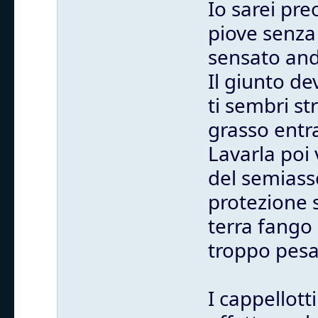
Io sarei pr
piove senza 
sensato anda
Il giunto de
ti sembri st
grasso entra
Lavarla poi 
del semiass
protezione 
terra fango 
troppo pesa
I cappellott