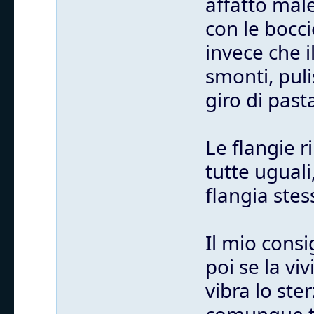
affatto mal
con le bocci
invece che i
smonti, puli
giro di past
Le flangie 
tutte uguali
flangia stes
Il mio consi
poi se la vi
vibra lo st