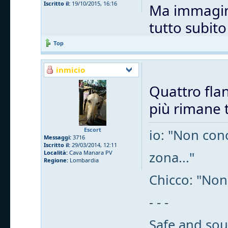
Iscritto il:
19/10/2015, 16:16
Ma immagino
tutto subit
Top
inmicio
Quattro flan
più rimane t
Escort
io: "Non cono
Messaggi:
3716
Iscritto il:
29/03/2014, 12:11
zona..."
Località:
Cava Manara PV
Regione:
Lombardia
Chicco: "Non
- - -
Safe and sou