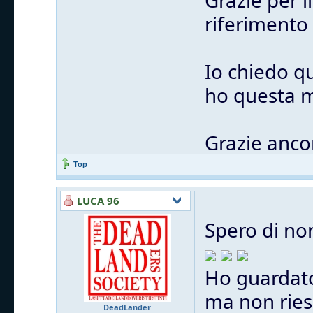
Grazie per i
riferimento
Io chiedo q
ho questa m
Grazie anco
Top
LUCA 96
Spero di no
Ho guardato
ma non ries
DeadLander