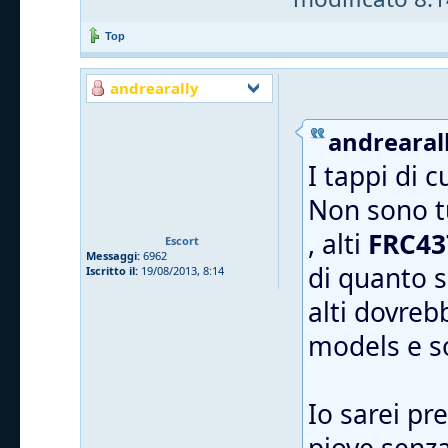
Top
andrearally
andrearall
I tappi di 
Non sono tu
, alti
FRC43
Escort
Messaggi:
6962
di quanto s
Iscritto il:
19/08/2013, 8:14
alti dovreb
models e 
Io sarei pr