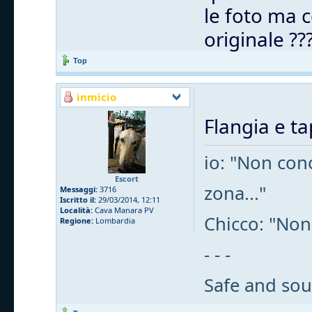
le foto ma c
originale ??
Top
inmicio
Flangia e t
io: "Non cono
Escort
zona..."
Messaggi:
3716
Iscritto il:
29/03/2014, 12:11
Località:
Cava Manara PV
Chicco: "Non
Regione:
Lombardia
- - -
Safe and sou