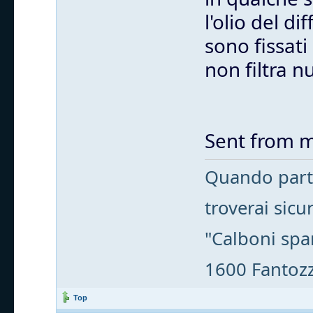
l'olio del d
sono fissati
non filtra nu
Sent from m
Quando parti
troverai sic
"Calboni spa
1600 Fantozzi
Top