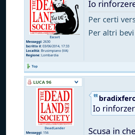
Io rinforzere
Per certi vers
Per altri bevi
Escort
Messaggi:
2630
Iscritto il:
03/06/2014, 17:33
Località:
Brusimpiano (VA)
Regione:
Lombardia
Top
LUCA 96
bradixfero
Io rinforzer
Scusa in che
DeadLander
Messaggi:
156