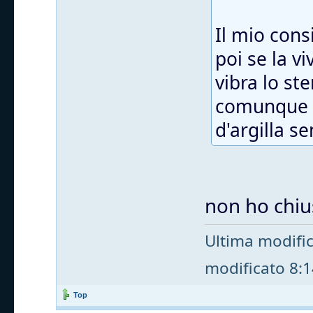
Il mio cons
poi se la v
vibra lo st
comunque t
d'argilla s
non ho chius
Ultima modifi
modificato 8:14
Top