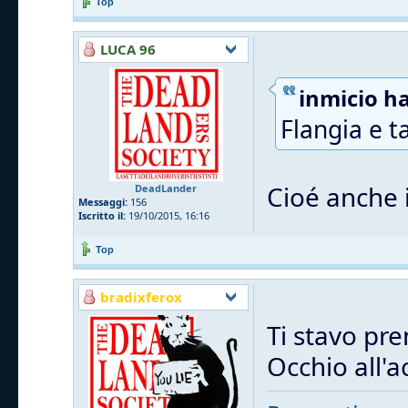
Top
LUCA 96
inmicio ha
Flangia e t
Cioé anche i
DeadLander
Messaggi:
156
Iscritto il:
19/10/2015, 16:16
Top
bradixferox
Ti stavo pre
Occhio all'a