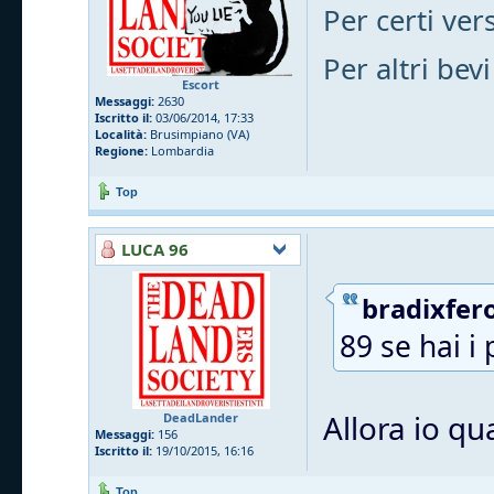
Per certi vers
Per altri bevi
Escort
Messaggi:
2630
Iscritto il:
03/06/2014, 17:33
Località:
Brusimpiano (VA)
Regione:
Lombardia
Top
LUCA 96
bradixfero
89 se hai i 
Allora io qu
DeadLander
Messaggi:
156
Iscritto il:
19/10/2015, 16:16
Top