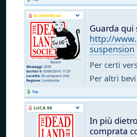
bradixferox
Guarda qui s
http://www.
suspension
Per certi vers
Escort
Messaggi:
2630
Iscritto il:
03/06/2014, 17:33
Per altri bevi
Località:
Brusimpiano (VA)
Regione:
Lombardia
Top
LUCA 96
In più dietr
comprata cos