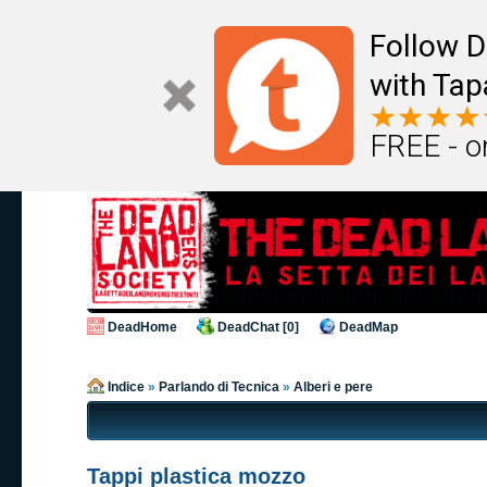
Follow D
with Tap
FREE - o
DeadHome
DeadChat [0]
DeadMap
Indice
»
Parlando di Tecnica
»
Alberi e pere
Tappi plastica mozzo