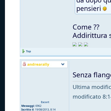
da dopo qu
pensieri
Come ??
Addirittura 
Top
andrearally
Senza flange
Ultima modifi
modificato 8:14
Escort
Messaggi:
6962
Iscritto il:
19/08/2013, 8:14