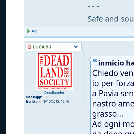
- - -
Safe and sou
Top
LUCA 96
inmicio ha
Chiedo veni
io per forz
a Pavia sen
DeadLander
Messaggi:
156
nastro ame
Iscritto il:
19/10/2015, 16:16
grasso...
Ad ogni mod