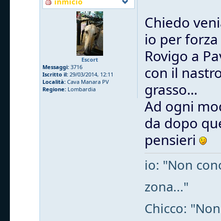
inmicio
Chiedo venia
io per forz
Rovigo a Pa
Escort
Messaggi:
3716
con il nast
Iscritto il:
29/03/2014, 12:11
Località:
Cava Manara PV
grasso...
Regione:
Lombardia
Ad ogni mod
da dopo que
pensieri
io: "Non cono
zona..."
Chicco: "Non