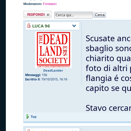
Moderatore:
Fondatori
Rispondi al
messaggio
LUCA 96
Scusate anc
sbaglio sono
chiarito qua
foto di altri
DeadLander
flangia é co
Messaggi:
156
Iscritto il:
19/10/2015, 16:16
capito se q
Stavo cerca
Top