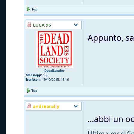
Top
LUCA 96
Appunto, sa
DeadLander
Messaggi:
156
Iscritto il:
19/10/2015, 16:16
Top
andrearally
...abbi un oc
Ultima modifi