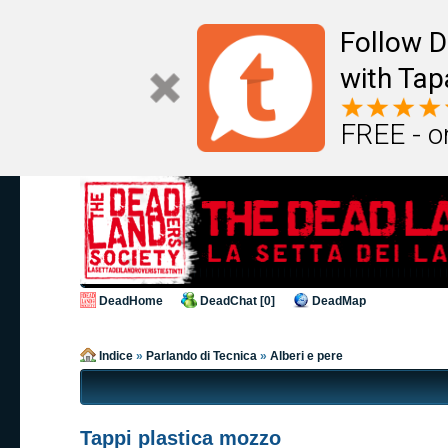
Follow D
with Tap
FREE - o
DeadHome
DeadChat [0]
DeadMap
Indice
»
Parlando di Tecnica
»
Alberi e pere
Tappi plastica mozzo