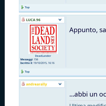
Top
LUCA 96
Appunto, sa
DeadLander
Messaggi:
156
Iscritto il:
19/10/2015, 16:16
Top
andrearally
...abbi un oc
Ultima modifi