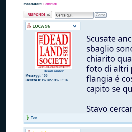
Moderatore:
Fondatori
Rispondi al
messaggio
LUCA 96
Scusate anc
sbaglio sono
chiarito qua
foto di altri
DeadLander
flangia é co
Messaggi:
156
Iscritto il:
19/10/2015, 16:16
capito se q
Stavo cerca
Top