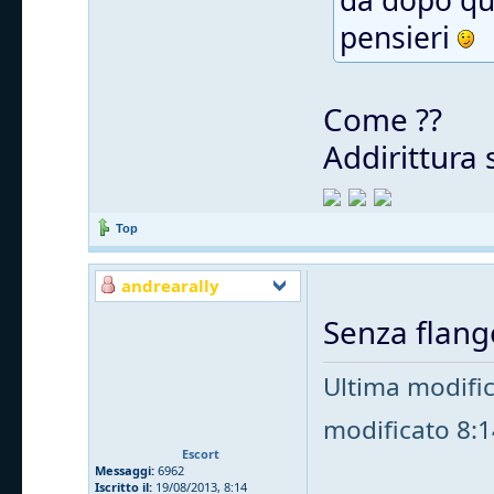
da dopo qu
pensieri
Come ??
Addirittura 
Top
andrearally
Senza flange
Ultima modifi
modificato 8:14
Escort
Messaggi:
6962
Iscritto il:
19/08/2013, 8:14