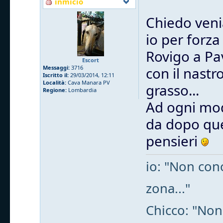
inmicio
Chiedo venia
io per forz
Rovigo a Pa
Escort
Messaggi:
3716
con il nast
Iscritto il:
29/03/2014, 12:11
Località:
Cava Manara PV
grasso...
Regione:
Lombardia
Ad ogni mod
da dopo que
pensieri
io: "Non cono
zona..."
Chicco: "Non