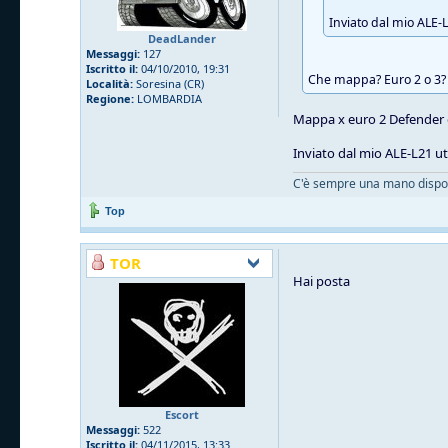
Inviato dal mio ALE-
DeadLander
Messaggi:
127
Iscritto il:
04/10/2010, 19:31
Che mappa? Euro 2 o 3? 
Località:
Soresina (CR)
Regione:
LOMBARDIA
Mappa x euro 2 Defender 
Inviato dal mio ALE-L21 ut
C'è sempre una mano disposta
Top
TOR
Hai posta
Escort
Messaggi:
522
Iscritto il:
04/11/2015, 13:33