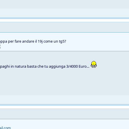
pa per fare andare il 19j come un tg5?
se paghi in natura basta che tu aggiunga 3/4000 Euro...
il.com