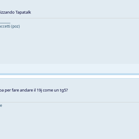
lizzando Tapatalk
_______
ccetti (poz)
 per fare andare il 19j come un tg5?
ne