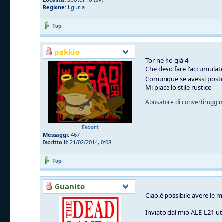
Regione:
liguria
Top
pakkio
Tor ne ho già 4
Che devo fare l'accumulato
Comunque se avessi posto
Mi piace lo stile rustico
Abusatore di convertiruggi
Escort
Messaggi:
467
Iscritto il:
21/02/2014, 0:08
Top
Guanito
Ciao.è possibile avere le m
Inviato dal mio ALE-L21 ut