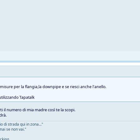
 misure per la flangia,la downpipe e se riesci anche l'anello.
utilizzando Tapatalk
ti il numero di mia madre così te la scopi.
drà.
 di strada qui in zona..."
mai se non vai."
cking.