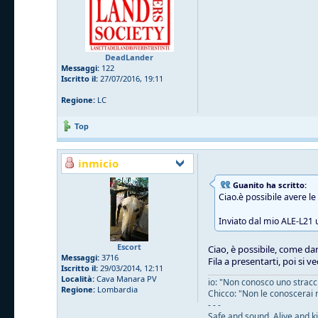
DeadLander
Messaggi:
122
Iscritto il:
27/07/2016, 19:11
Regione:
LC
Top
inmicio
Guanito ha scritto:
Ciao.è possibile avere le
Inviato dal mio ALE-L21 
Escort
Ciao, è possibile, come dar
Messaggi:
3716
Fila a presentarti, poi si ve
Iscritto il:
29/03/2014, 12:11
Località:
Cava Manara PV
io: "Non conosco uno straccio
Regione:
Lombardia
Chicco: "Non le conoscerai 
- - -
Safe and sound. Alive and ki