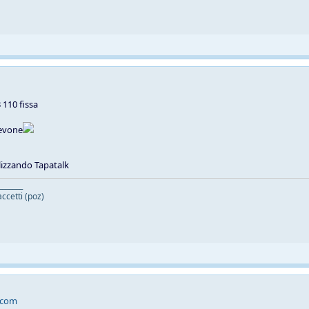
110 fissa
Levone
lizzando Tapatalk
_______
ccetti (poz)
.com