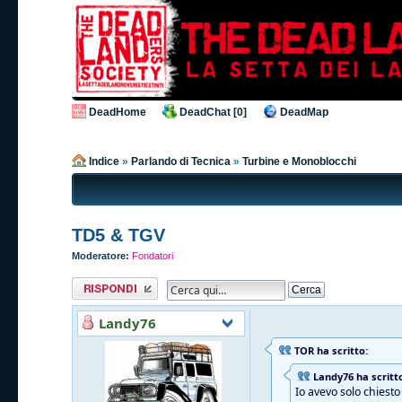
DeadHome
DeadChat [0]
DeadMap
Indice
»
Parlando di Tecnica
»
Turbine e Monoblocchi
TD5 & TGV
Moderatore:
Fondatori
Rispondi al
messaggio
Landy76
TOR ha scritto:
Landy76 ha scritt
Io avevo solo chiest