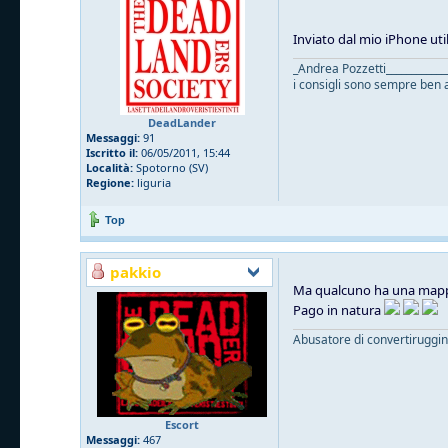
Inviato dal mio iPhone uti
_Andrea Pozzetti____________
i consigli sono sempre ben a
DeadLander
Messaggi:
91
Iscritto il:
06/05/2011, 15:44
Località:
Spotorno (SV)
Regione:
liguria
Top
pakkio
Ma qualcuno ha una mappa
Pago in natura
Abusatore di convertiruggi
Escort
Messaggi:
467