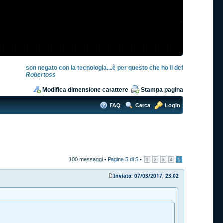
son negato con la tecnologia....è per questo che ho il def
Robertoss
Modifica dimensione carattere
Stampa pagina
FAQ
Cerca
Login
100 messaggi •
Pagina
5
di
5
•
1
2
3
4
5
Inviato: 07/03/2017, 23:02