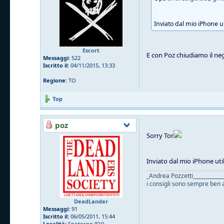
Inviato dal mio iPhone u
Escort
E con Poz chiudiamo il neg
Messaggi:
522
Iscritto il:
04/11/2015, 13:33
Regione:
TO
Top
poz
Sorry Tor
Inviato dal mio iPhone uti
_Andrea Pozzetti____________
i consigli sono sempre ben a
DeadLander
Messaggi:
91
Iscritto il:
06/05/2011, 15:44
Località:
Spotorno (SV)