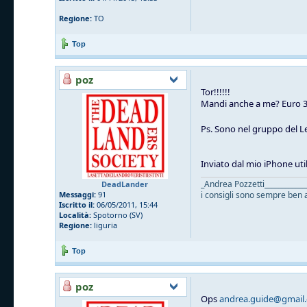
Regione:
TO
Top
poz
Tor!!!!!!
Mandi anche a me? Euro 3 
Ps. Sono nel gruppo del 
Inviato dal mio iPhone uti
_Andrea Pozzetti____________
DeadLander
Messaggi:
91
i consigli sono sempre ben a
Iscritto il:
06/05/2011, 15:44
Località:
Spotorno (SV)
Regione:
liguria
Top
poz
Ops
andrea.guide@gmail