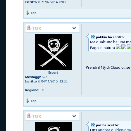
Iscritto il:
21/02/2014, 0:08
Top
TOR
pakkio ha scritto:
Ma qualcuno ha una map
Pago in natura
Prendi il 19j di Claudio...
Escort
Messaggi:
522
Iscritto il:
04/11/2015, 13:33
Regione:
TO
Top
TOR
poz ha scritto:
Ops
andrea.guide@gma