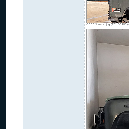
GREENdestro.jpg (151.56 KiB) 