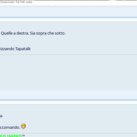
 Osservato 54748 volte
elle a destra. Sia sopra che sotto.
lizzando Tapatalk
a.
 raccomando.
IUS INFERIS
™