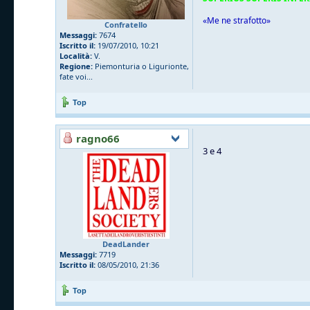
«Me ne strafotto»
Confratello
Messaggi:
7674
Iscritto il:
19/07/2010, 10:21
Località:
V.
Regione:
Piemonturia o Ligurionte,
fate voi...
Top
ragno66
3 e 4
DeadLander
Messaggi:
7719
Iscritto il:
08/05/2010, 21:36
Top