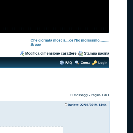
Che giornata moscia....ce l'ho mollissimo...........
Brugo
Modifica dimensione carattere
Stampa pagina
FAQ
Cerca
Login
11 messaggi • Pagina
1
di
1
Inviato: 22/01/2019, 14:44