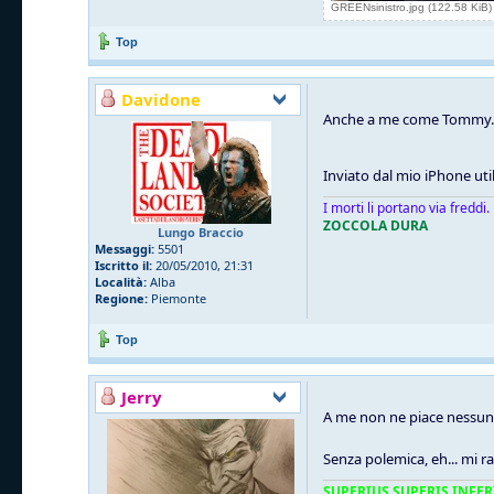
GREENsinistro.jpg (122.58 KiB)
Top
Davidone
Anche a me come Tommy. Qu
Inviato dal mio iPhone uti
I morti li portano via freddi.
ZOCCOLA DURA
Lungo Braccio
Messaggi:
5501
Iscritto il:
20/05/2010, 21:31
Località:
Alba
Regione:
Piemonte
Top
Jerry
A me non ne piace nessun
Senza polemica, eh... mi
SUPERIUS SUPERIS INFER