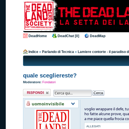
DeadHome
DeadChat [0]
DeadMap
Indice
»
Parlando di Tecnica
»
Lamiere contorte - il paradiso 
quale scegliereste?
Moderatore:
Fondatori
Rispondi al
messaggio
uomoinvisibile
voglio wrappare il defe, t
ho fatte alcune prove, qua
a me piace quella frocia c
ALLEGATI