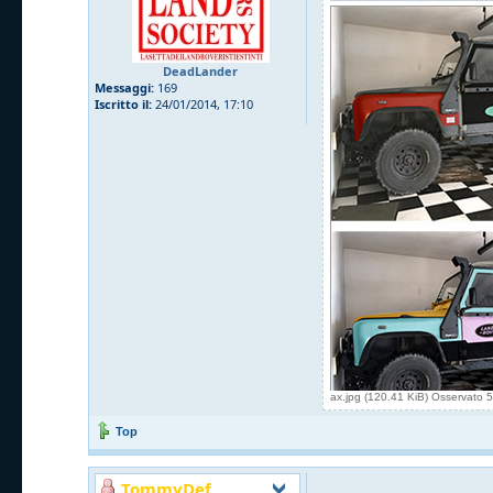
DeadLander
Messaggi:
169
Iscritto il:
24/01/2014, 17:10
ax.jpg (120.41 KiB) Osservato 
Top
TommyDef