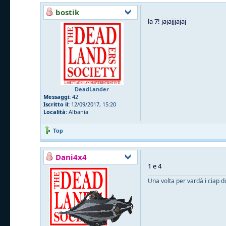
bostik
la 7! jajajjjajaj
DeadLander
Messaggi:
42
Iscritto il:
12/09/2017, 15:20
Località:
Albania
Top
Dani4x4
1 e 4
Una volta per vardà i ciap d