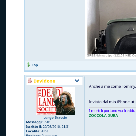
GREENsinistro.jpg (122.58 KiB) Os
Top
Davidone
Anche a me come Tommy. Qu
Inviato dal mio iPhone uti
I morti li portano via freddi.
ZOCCOLA DURA
Lungo Braccio
Messaggi:
5501
Iscritto il:
20/05/2010, 21:31
Località:
Alba
Regione:
Piemonte