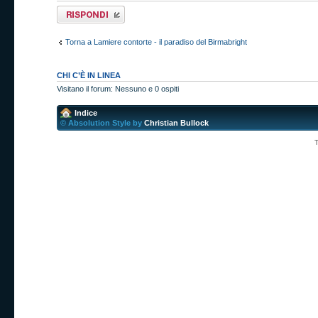
Rispondi al
messaggio
Torna a Lamiere contorte - il paradiso del Birmabright
CHI C’È IN LINEA
Visitano il forum: Nessuno e 0 ospiti
Indice
© Absolution Style by
Christian Bullock
T