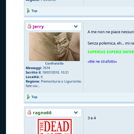
Top
Jerry
A me non ne piace nessun
Senza polemica, eh... mi
SUPERIUS SUPERIS INFER
«Me ne strafotto»
Confratello
Messaggi:
7674
Iscritto il:
19/07/2010, 10:21
Località:
V.
Regione:
Piemonturia o Ligurionte,
fate voi...
Top
ragno66
3 e 4