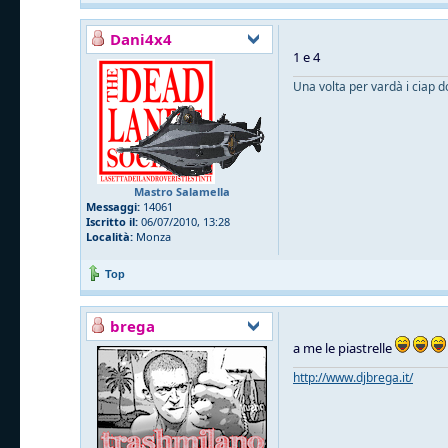
Dani4x4
1 e 4
Una volta per vardà i ciap d
Mastro Salamella
Messaggi:
14061
Iscritto il:
06/07/2010, 13:28
Località:
Monza
Top
brega
a me le piastrelle
http://www.djbrega.it/