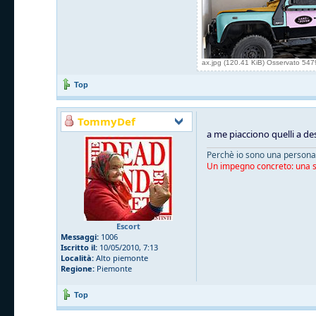
ax.jpg (120.41 KiB) Osservato 547
Top
TommyDef
a me piacciono quelli a de
Perchè io sono una persona 
Un impegno concreto: una sn
Escort
Messaggi:
1006
Iscritto il:
10/05/2010, 7:13
Località:
Alto piemonte
Regione:
Piemonte
Top