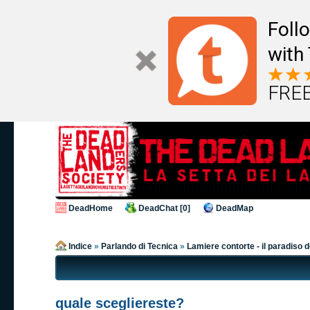
Foll
with
FREE
DeadHome
DeadChat [0]
DeadMap
Indice
»
Parlando di Tecnica
»
Lamiere contorte - il paradiso 
quale scegliereste?