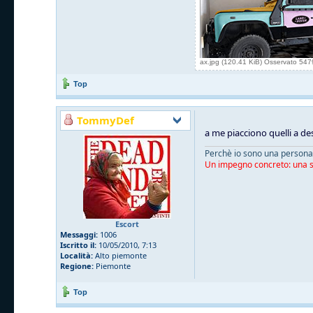
ax.jpg (120.41 KiB) Osservato 547
Top
TommyDef
a me piacciono quelli a de
Perchè io sono una persona 
Un impegno concreto: una sn
Escort
Messaggi:
1006
Iscritto il:
10/05/2010, 7:13
Località:
Alto piemonte
Regione:
Piemonte
Top