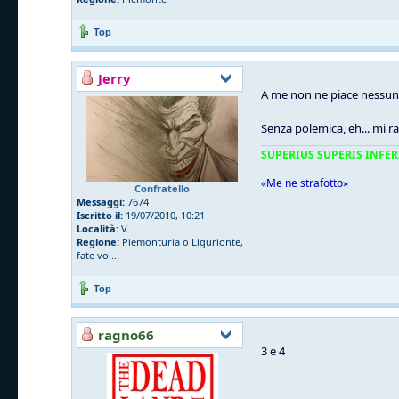
Top
Jerry
A me non ne piace nessun
Senza polemica, eh... mi
SUPERIUS SUPERIS INFER
«Me ne strafotto»
Confratello
Messaggi:
7674
Iscritto il:
19/07/2010, 10:21
Località:
V.
Regione:
Piemonturia o Ligurionte,
fate voi...
Top
ragno66
3 e 4