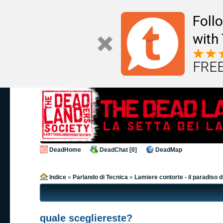
Foll
with
FREE
DeadHome
DeadChat [0]
DeadMap
Indice
»
Parlando di Tecnica
»
Lamiere contorte - il paradiso 
quale scegliereste?