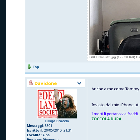
GREENsinistro.jpg (122.58 KiB) Os
Top
Davidone
Anche a me come Tommy. Qu
Inviato dal mio iPhone uti
I morti li portano via freddi.
ZOCCOLA DURA
Lungo Braccio
Messaggi:
5501
Iscritto il:
20/05/2010, 21:31
Località:
Alba
Regione:
Piemonte