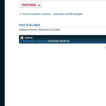
Rispondi al
messaggio
Torna a Lamiere contorte - il paradiso del Birmabright
CHI C’È IN LINEA
Visitano il forum: Nessuno e 0 ospiti
Indice
© Absolution Style by
Christian Bullock
T