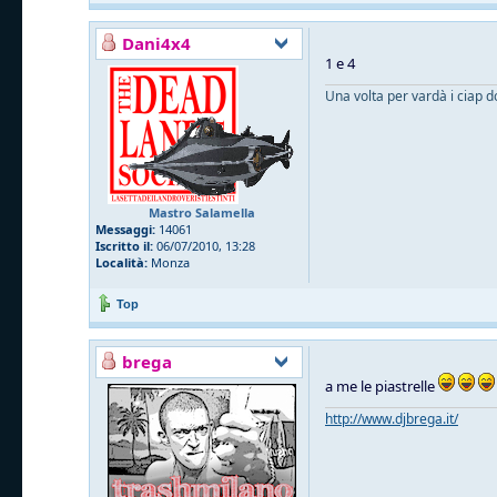
Dani4x4
1 e 4
Una volta per vardà i ciap d
Mastro Salamella
Messaggi:
14061
Iscritto il:
06/07/2010, 13:28
Località:
Monza
Top
brega
a me le piastrelle
http://www.djbrega.it/